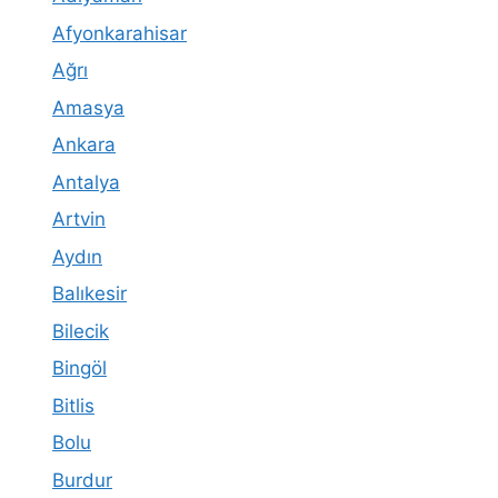
Afyonkarahisar
Ağrı
Amasya
Ankara
Antalya
Artvin
Aydın
Balıkesir
Bilecik
Bingöl
Bitlis
Bolu
Burdur