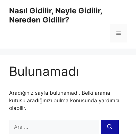
İçeriğe
Nasıl Gidilir, Neyle Gidilir,
atla
Nereden Gidilir?
Menü
Bulunamadı
Aradığınız sayfa bulunamadı. Belki arama
kutusu aradığınızı bulma konusunda yardımcı
olabilir.
için
ara