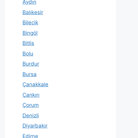
Aydın
Balıkesir
Bilecik
Bingöl
Bitlis
Bolu
Burdur
Bursa
Çanakkale
Çankırı
Çorum
Denizli
Diyarbakır
Edirne