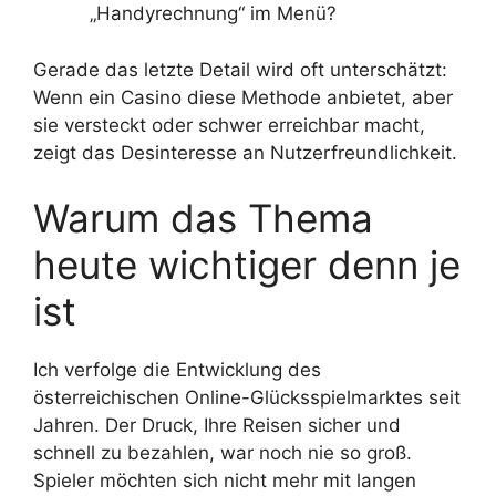
„Handyrechnung“ im Menü?
Gerade das letzte Detail wird oft unterschätzt:
Wenn ein Casino diese Methode anbietet, aber
sie versteckt oder schwer erreichbar macht,
zeigt das Desinteresse an Nutzerfreundlichkeit.
Warum das Thema
heute wichtiger denn je
ist
Ich verfolge die Entwicklung des
österreichischen Online-Glücksspielmarktes seit
Jahren. Der Druck, Ihre Reisen sicher und
schnell zu bezahlen, war noch nie so groß.
Spieler möchten sich nicht mehr mit langen