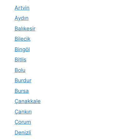
Artvin
Aydın
Balıkesir
Bilecik
Bingöl
Bitlis
Bolu
Burdur
Bursa
Çanakkale
Çankırı
Çorum
Denizli