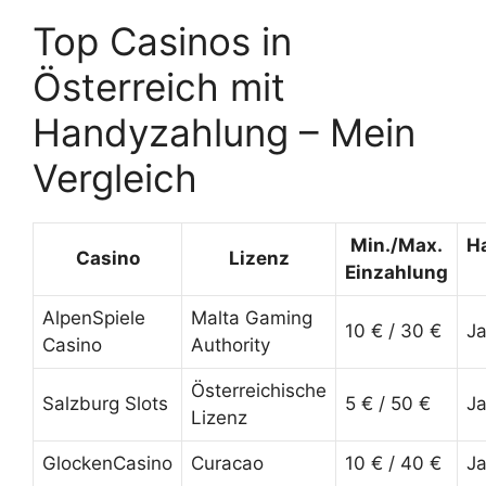
Top Casinos in
Österreich mit
Handyzahlung – Mein
Vergleich
Min./Max.
H
Casino
Lizenz
Einzahlung
AlpenSpiele
Malta Gaming
10 € / 30 €
J
Casino
Authority
Österreichische
Salzburg Slots
5 € / 50 €
J
Lizenz
GlockenCasino
Curacao
10 € / 40 €
J