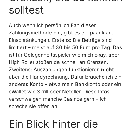
solltest
Auch wenn ich persönlich Fan dieser
Zahlungsmethode bin, gibt es ein paar klare
Einschränkungen. Erstens: Die Beträge sind
limitiert – meist auf 30 bis 50 Euro pro Tag. Das
ist für Gelegenheitsspieler wie mich okay, aber
High Roller stoßen da schnell an Grenzen.
Zweitens: Auszahlungen funktionieren
nicht
über die Handyrechnung. Dafür brauche ich ein
anderes Konto – etwa mein Bankkonto oder ein
eWallet wie Skrill oder Neteller. Diese Infos
verschweigen manche Casinos gern – ich
spreche sie offen an.
Ein Blick hinter die