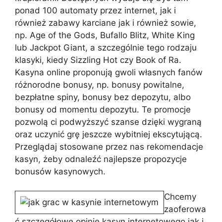
ponad 100 automaty przez internet, jak i
również zabawy karciane jak i również sowie,
np. Age of the Gods, Bufallo Blitz, White King
lub Jackpot Giant, a szczególnie tego rodzaju
klasyki, kiedy Sizzling Hot czy Book of Ra.
Kasyna online proponują gwoli własnych fanów
różnorodne bonusy, np. bonusy powitalne,
bezpłatne spiny, bonusy bez depozytu, albo
bonusy od momentu depozytu. Te promocje
pozwolą ci podwyższyć szanse dzięki wygraną
oraz uczynić grę jeszcze wybitniej ekscytującą.
Przeglądaj stosowane przez nas rekomendacje
kasyn, żeby odnaleźć najlepsze propozycje
bonusów kasynowych.
Chcemy
zaoferowa
ć szczegółowe opinie kasyn internetowego jak i