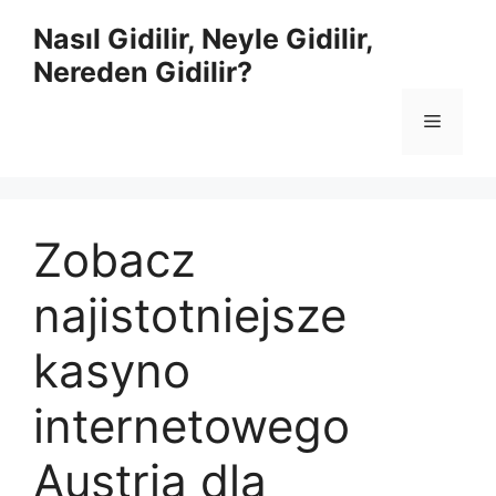
İçeriğe
Nasıl Gidilir, Neyle Gidilir,
atla
Nereden Gidilir?
Menü
Zobacz
najistotniejsze
kasyno
internetowego
Austria dla