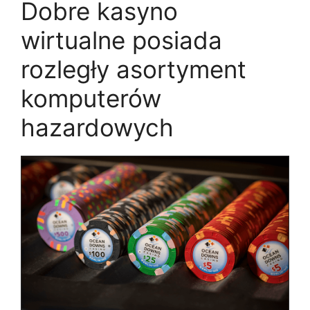
Dobre kasyno
wirtualne posiada
rozległy asortyment
komputerów
hazardowych