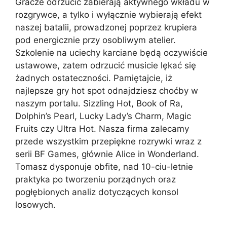
Gracze odrzucić zabierają aktywnego wkładu w
rozgrywce, a tylko i wyłącznie wybierają efekt
naszej batalii, prowadzonej poprzez krupiera
pod energicznie przy osobliwym atelier.
Szkolenie na uciechy karciane będą oczywiście
ustawowe, zatem odrzucić musicie lękać się
żadnych ostateczności. Pamiętajcie, iż
najlepsze gry hot spot odnajdziesz choćby w
naszym portalu. Sizzling Hot, Book of Ra,
Dolphin’s Pearl, Lucky Lady’s Charm, Magic
Fruits czy Ultra Hot. Nasza firma zalecamy
przede wszystkim przepiękne rozrywki wraz z
serii BF Games, głównie Alice in Wonderland.
Tomasz dysponuje obfite, nad 10-ciu-letnie
praktyka po tworzeniu porządnych oraz
pogłębionych analiz dotyczących konsol
losowych.