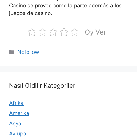
Casino se provee como la parte además a los
juegos de casino.
Oy Ver
Kategoriler
Nofollow
Nasıl Gidilir Kategoriler:
Afrika
Amerika
Asya
Avrupa