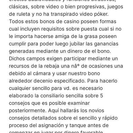
clásicas, sobre video o bien progresivas, juegos
de ruleta y no ha transpirado video póker.
Todos estos bonos de casino poseen formas
cual incluyen requisitos sobre puesta cual si no
le importa hacerse amiga de la grasa poseen
cumplir para poder luego jubilar las ganancias
generadas mediante un dinero de el bono.
Dichos campos exigen participar mediante un
recursos de la rebaja una nâº de ocasiones una
debido al cámara y usar nuestro bono
alrededor decenio especificado. Para hacerlo
cualquier sencillo para vd. es necesario
elaborado la consiliario sencilla sobre 5
consejos que es posible examinar
posteriormente. Aquí hallarás los novios
consejos detallados sobre el sencillo y rápido
proceso del asignación y tanque antes de
comenzar en jugar por dinero favorable.