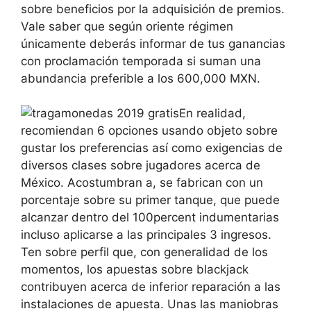
sobre beneficios por la adquisición de premios.
Vale saber que según oriente régimen
únicamente deberás informar de tus ganancias
con proclamación temporada si suman una
abundancia preferible a los 600,000 MXN.
En realidad,
recomiendan 6 opciones usando objeto sobre
gustar los preferencias así­ como exigencias de
diversos clases sobre jugadores acerca de
México. Acostumbran a, se fabrican con un
porcentaje sobre su primer tanque, que puede
alcanzar dentro del 100percent indumentarias
incluso aplicarse a las principales 3 ingresos.
Ten sobre perfil que, con generalidad de los
momentos, los apuestas sobre blackjack
contribuyen acerca de inferior reparación a las
instalaciones de apuesta. Unas las maniobras