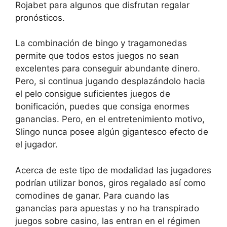
Rojabet para algunos que disfrutan regalar
pronósticos.
La combinación de bingo y tragamonedas
permite que todos estos juegos no sean
excelentes para conseguir abundante dinero.
Pero, si continua jugando desplazándolo hacia
el pelo consigue suficientes juegos de
bonificación, puedes que consiga enormes
ganancias. Pero, en el entretenimiento motivo,
Slingo nunca posee algún gigantesco efecto de
el jugador.
Acerca de este tipo de modalidad las jugadores
podrían utilizar bonos, giros regalado así­ como
comodines de ganar. Para cuando las
ganancias para apuestas y no ha transpirado
juegos sobre casino, las entran en el régimen