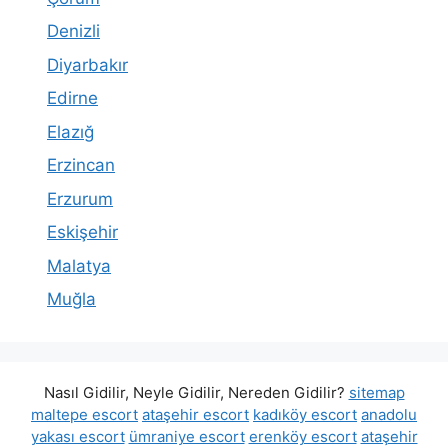
Denizli
Diyarbakır
Edirne
Elazığ
Erzincan
Erzurum
Eskişehir
Malatya
Muğla
Nasıl Gidilir, Neyle Gidilir, Nereden Gidilir?
sitemap
maltepe escort
ataşehir escort
kadıköy escort
anadolu
yakası escort
ümraniye escort
erenköy escort
ataşehir