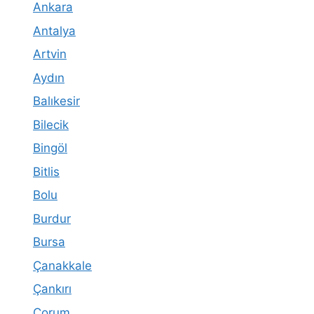
Ankara
Antalya
Artvin
Aydın
Balıkesir
Bilecik
Bingöl
Bitlis
Bolu
Burdur
Bursa
Çanakkale
Çankırı
Çorum