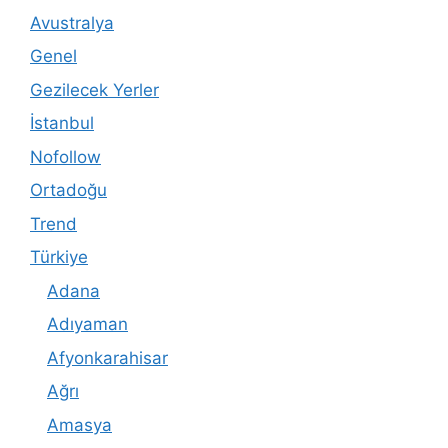
Avustralya
Genel
Gezilecek Yerler
İstanbul
Nofollow
Ortadoğu
Trend
Türkiye
Adana
Adıyaman
Afyonkarahisar
Ağrı
Amasya