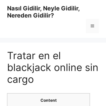
İçeriğe
Nasıl Gidilir, Neyle Gidilir,
atla
Nereden Gidilir?
Menü
Tratar en el
blackjack online sin
cargo
Content