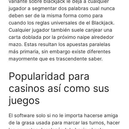
variante sobre blackjack le deja a cualquier
jugador a segmentar dos palabras cual nunca
deben ser de la misma forma como para
cuando los reglas universales de el Blackjack.
Cualquier jugador también suele canjear una
carta doblada por la próximo naipe alrededor
mazo. Estas resultan los apuestas paralelas
más primaria, sin embargo existe diferentes
mayormente que es trascendente saber.
Popularidad para
casinos así­ como sus
juegos
El software solo si no le importa hacerse amiga
de la grasa usada para marcar las turnos, hacer