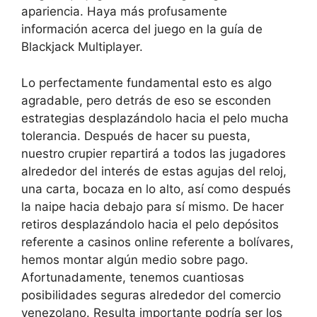
apariencia. Haya más profusamente
información acerca del juego en la guía de
Blackjack Multiplayer.
Lo perfectamente fundamental esto es algo
agradable, pero detrás de eso se esconden
estrategias desplazándolo hacia el pelo mucha
tolerancia. Después de hacer su puesta,
nuestro crupier repartirá a todos las jugadores
alrededor del interés de estas agujas del reloj,
una carta, bocaza en lo alto, así­ como después
la naipe hacia debajo para sí mismo. De hacer
retiros desplazándolo hacia el pelo depósitos
referente a casinos online referente a bolívares,
hemos montar algún medio sobre pago.
Afortunadamente, tenemos cuantiosas
posibilidades seguras alrededor del comercio
venezolano. Resulta importante podrí­a ser los