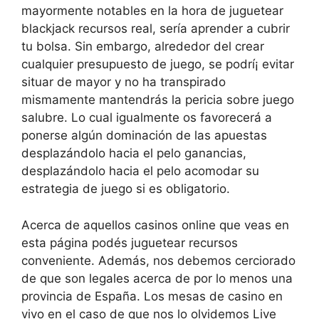
mayormente notables en la hora de juguetear
blackjack recursos real, serí­a aprender a cubrir
tu bolsa. Sin embargo, alrededor del crear
cualquier presupuesto de juego, se podrí¡ evitar
situar de mayor y no ha transpirado
mismamente mantendrás la pericia sobre juego
salubre. Lo cual igualmente os favorecerá a
ponerse algún dominación de las apuestas
desplazándolo hacia el pelo ganancias,
desplazándolo hacia el pelo acomodar su
estrategia de juego si es obligatorio.
Acerca de aquellos casinos online que veas en
esta página podés juguetear recursos
conveniente. Además, nos debemos cerciorado
de que son legales acerca de por lo menos una
provincia de España. Los mesas de casino en
vivo en el caso de que nos lo olvidemos Live