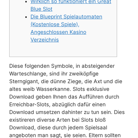
Wirklich so funktioniert ein Great
Blue Slot
Die Blueprint Spielautomaten
(Kostenlose Spiele),
Angeschlossen Kasino
Verzeichnis
Diese folgenden Symbole, in absteigender
Warteschlange, sind ihr zweiköpfige
Sterngigant, die dünne Ziege, die Axt und die
altes weib Wasserkanne. Slots exklusive
Download geben Ihnen das Aufführen durch
Erreichbar-Slots, abzüglich dafür einen
Download umsetzen dahinter zu tun sein. Dies
existireren diverse Arten bei Slots bloß
Download, diese durch jedem Spielsaal
angeboten man sagt, sie seien.
Eltern sollten