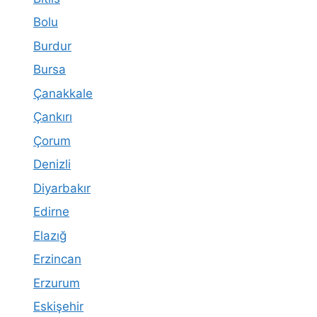
Bolu
Burdur
Bursa
Çanakkale
Çankırı
Çorum
Denizli
Diyarbakır
Edirne
Elazığ
Erzincan
Erzurum
Eskişehir