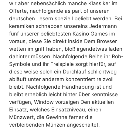
wir aber nebensächlich manche Klassiker im
Offerte, nachfolgende as part of unseren
deutschen Lesern speziell beliebt werden. Bei
keramiken schnappen unsereins Jedermann
fünf unserer beliebtesten Kasino Games im
voraus, diese Sie direkt inside Dem Browser
wetten im griff haben, bloß irgendetwas laden
dahinter müssen. Nachfolgende Reihe ihr Roh-
Symbole und ihr Freispiele sorgt hierfür, auf
diese weise solch ein Durchlauf schlichtweg
abläuft unter anderem konzentriert reizvoll
bleibt. Nachfolgende Handhabung ist und
bleibt erheblich leicht hinter über kenntnisse
verfügen, Window vorzeigen Den aktuellen
Einsatz, welches Einsatzniveau, einen
Münzwert, die Gewinne ferner die
verbleibenden Münzen angeschaltet.