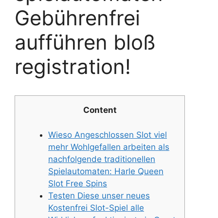
Gebührenfrei
aufführen bloß
registration!
Content
Wieso Angeschlossen Slot viel
mehr Wohlgefallen arbeiten als
nachfolgende traditionellen
Spielautomaten: Harle Queen
Slot Free Spins
Testen Diese unser neues
Kostenfrei Slot-Spiel alle