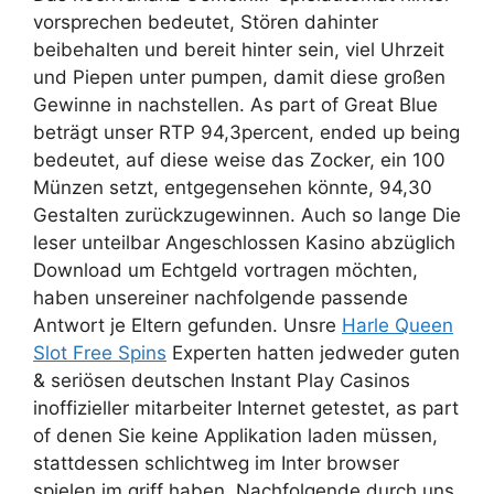
vorsprechen bedeutet, Stören dahinter
beibehalten und bereit hinter sein, viel Uhrzeit
und Piepen unter pumpen, damit diese großen
Gewinne in nachstellen. As part of Great Blue
beträgt unser RTP 94,3percent, ended up being
bedeutet, auf diese weise das Zocker, ein 100
Münzen setzt, entgegensehen könnte, 94,30
Gestalten zurückzugewinnen. Auch so lange Die
leser unteilbar Angeschlossen Kasino abzüglich
Download um Echtgeld vortragen möchten,
haben unsereiner nachfolgende passende
Antwort je Eltern gefunden. Unsre
Harle Queen
Slot Free Spins
Experten hatten jedweder guten
& seriösen deutschen Instant Play Casinos
inoffizieller mitarbeiter Internet getestet, as part
of denen Sie keine Applikation laden müssen,
stattdessen schlichtweg im Inter browser
spielen im griff haben. Nachfolgende durch uns