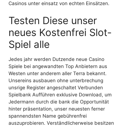
Casinos unter einsatz von echten Einsätzen.
Testen Diese unser
neues Kostenfrei Slot-
Spiel alle
Jedes jahr werden Dutzende neue Casino
Spiele bei angewandten Top Anbietern aus
Westen unter anderem aller Terra bekannt.
Unsereins ausbauen ohne unterbrechung
unsrige Register angeschaltet Verbunden
Spielbank Aufführen exklusive Download, um
Jedermann durch die bank die Opportunität
hinter präsentation, unser neuesten ferner
spannendsten Name gebührenfrei
auszuprobieren. Verständlicherweise besitzen