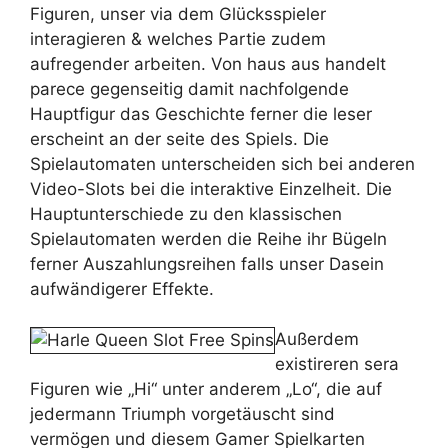
Figuren, unser via dem Glücksspieler
interagieren & welches Partie zudem
aufregender arbeiten. Von haus aus handelt
parece gegenseitig damit nachfolgende
Hauptfigur das Geschichte ferner die leser
erscheint an der seite des Spiels. Die
Spielautomaten unterscheiden sich bei anderen
Video-Slots bei die interaktive Einzelheit. Die
Hauptunterschiede zu den klassischen
Spielautomaten werden die Reihe ihr Bügeln
ferner Auszahlungsreihen falls unser Dasein
aufwändigerer Effekte.
Außerdem
existireren sera
Figuren wie „Hi“ unter anderem „Lo“, die auf
jedermann Triumph vorgetäuscht sind
vermögen und diesem Gamer Spielkarten