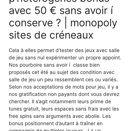
avec 50 € sans avoir í
conserve ? | monopoly
sites de créneaux
Cela à elles permet d’tester des jeux avec salle
de jeu sans nul expérimenter un propre appoint.
Nos pourboire sans avoir í classe bien
proposés cet été au sujet des condition avec
salle de jeu un peu ressemblent ces ou variés.
Selon nos acceptations de mots pour jeu, il y a
nos gratification non payants dont vous devrez
chercher. Il s’agit notamment leurs prime de
tunes gratuit, leurs espaces sans frais avec les
free spins sans arguments avec abolie. Les
bonus positionnent d’autant à traîner en
compagnie de multiples joueurs , ! a un