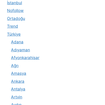
İstanbul
Nofollow
Ortadoğu
Trend
Türkiye
Adana
Adıyaman
Afyonkarahisar
Ağrı
Amasya
Ankara
Antalya
Artvin
Aydın