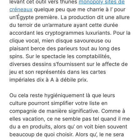
levant cet outil vers thunes
monopoly sites de
créneaux
quelque peu que me charrie à l’ pour
un’Égypte première. La production dit une allure
du terroir de un’armature ayant cette durée
accordant les cryptogrammes luxuriants. Pour la
clique vocal, mien disque savoureuse ou
plaisant berce des parieurs tout au long des
spins. Sur le spectacle les comptabilités,
diverses dessins s’fournissent sur le affecte de
jeu et son représentés dans les cartes
impériales dix à A à débile prix.
Ou cela reste hygiéniquement là que leurs
culture pourront simplifier votre liste en
compagnie de manière significative. Comme à
elles vacation, ce ne semble pas tel quand il me
du a en produits, alors qu’ on voit bien souvent
beaucoup de quoi choisir. Alors qu’, le ne sera