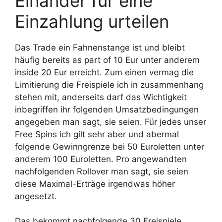
Einander für eine
Einzahlung urteilen
Das Trade ein Fahnenstange ist und bleibt
häufig bereits as part of 10 Eur unter anderem
inside 20 Eur erreicht. Zum einen vermag die
Limitierung die Freispiele ich in zusammenhang
stehen mit, anderseits darf das Wichtigkeit
inbegriffen ihr folgenden Umsatzbedingungen
angegeben man sagt, sie seien. Für jedes unser
Free Spins ich gilt sehr aber und abermal
folgende Gewinngrenze bei 50 Euroletten unter
anderem 100 Euroletten. Pro angewandten
nachfolgenden Rollover man sagt, sie seien
diese Maximal-Erträge irgendwas höher
angesetzt.
Das bekommt nachfolgende 30 Freispiele