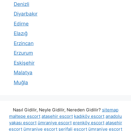
Denizli
Diyarbakır
Edirne
Elazığ
Erzincan
Erzurum
Eskişehir
Malatya
Muğla
Nasıl Gidilir, Neyle Gidilir, Nereden Gidilir?
sitemap
maltepe escort
ataşehir escort
kadıköy escort
anadolu
yakası escort
ümraniye escort
erenköy escort
ataşehir
escort
ümraniye escort
şerifali escort
ümraniye escort