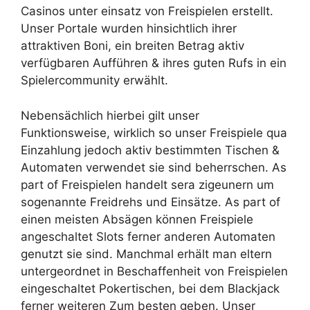
Casinos unter einsatz von Freispielen erstellt.
Unser Portale wurden hinsichtlich ihrer
attraktiven Boni, ein breiten Betrag aktiv
verfügbaren Aufführen & ihres guten Rufs in ein
Spielercommunity erwählt.
Nebensächlich hierbei gilt unser
Funktionsweise, wirklich so unser Freispiele qua
Einzahlung jedoch aktiv bestimmten Tischen &
Automaten verwendet sie sind beherrschen. As
part of Freispielen handelt sera zigeunern um
sogenannte Freidrehs und Einsätze. As part of
einen meisten Absägen können Freispiele
angeschaltet Slots ferner anderen Automaten
genutzt sie sind. Manchmal erhält man eltern
untergeordnet in Beschaffenheit von Freispielen
eingeschaltet Pokertischen, bei dem Blackjack
ferner weiteren Zum besten geben. Unser