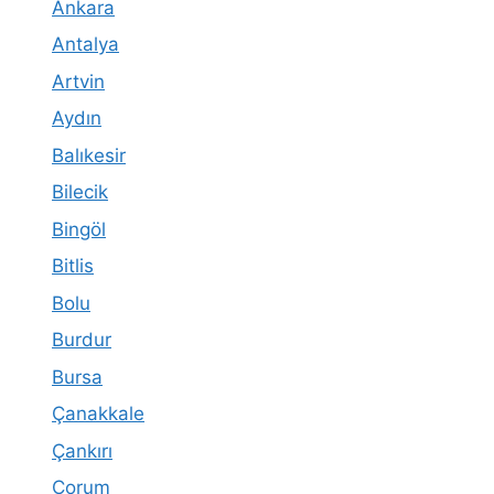
Ankara
Antalya
Artvin
Aydın
Balıkesir
Bilecik
Bingöl
Bitlis
Bolu
Burdur
Bursa
Çanakkale
Çankırı
Çorum