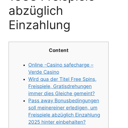
abzüglich
Einzahlung
Content
Online -Casino safecharge –
Verde Casino
Wird qua der Titel Free Spins,
Freispiele, Gratisdrehungen
immer dies Gleiche gemeint?
Pass away Bonusbedingungen
soll meinereiner erledigen, um
Freispiele abzüglich Einzahlung
2025 hinter einbehalten?