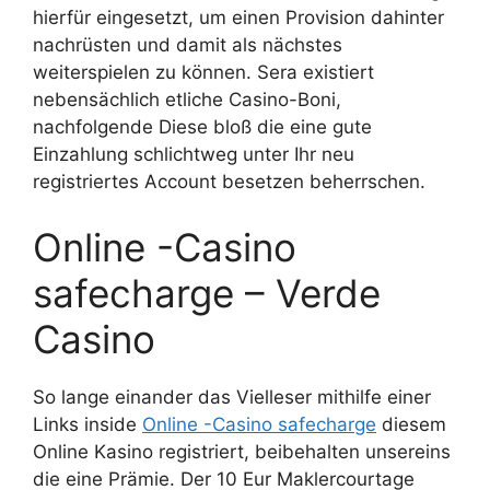
hierfür eingesetzt, um einen Provision dahinter
nachrüsten und damit als nächstes
weiterspielen zu können. Sera existiert
nebensächlich etliche Casino-Boni,
nachfolgende Diese bloß die eine gute
Einzahlung schlichtweg unter Ihr neu
registriertes Account besetzen beherrschen.
Online -Casino
safecharge – Verde
Casino
So lange einander das Vielleser mithilfe einer
Links inside
Online -Casino safecharge
diesem
Online Kasino registriert, beibehalten unsereins
die eine Prämie. Der 10 Eur Maklercourtage