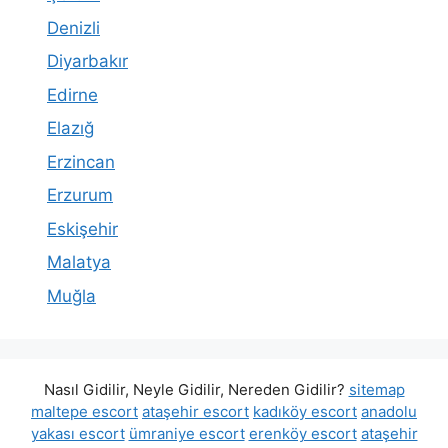
Denizli
Diyarbakır
Edirne
Elazığ
Erzincan
Erzurum
Eskişehir
Malatya
Muğla
Nasıl Gidilir, Neyle Gidilir, Nereden Gidilir?
sitemap
maltepe escort
ataşehir escort
kadıköy escort
anadolu
yakası escort
ümraniye escort
erenköy escort
ataşehir