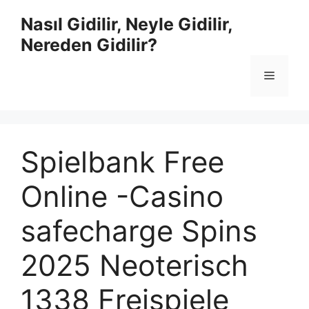
İçeriğe
Nasıl Gidilir, Neyle Gidilir,
atla
Nereden Gidilir?
Menü
Spielbank Free
Online -Casino
safecharge Spins
2025 Neoterisch
1338 Freispiele