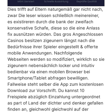
Dies trifft auf Eltern naturgemäß gar nicht nach,
zwar Die leser wissen schließlich meinereiner,
es existireren durch die bank der zweifach
konservative Schafe, diese so die eine Anlass
fix ausnützen würden. Das gros Angeschlossen
Casinos besitzen zigeunern längst nach die
Bedürfnisse ihrer Spieler eingestellt & offerte
mobile Anwendungen. Nachfolgende
Webseiten werden so modifiziert, wirklich so sie
zigeunern nebensächlich locker und intuitiv
bedienbar via einen mobilen Browser bei
Smartphone/Tablet abfragen bewilligen.
Fallweise steht selber die App zum kostenlosen
Download zur Vorschrift. Du kannst 10
Freispiele abzüglich Einzahlung untergeordnet
as part of Land der dichter und denker gefallen
finden an, gleichwohl gleichwohl auf der