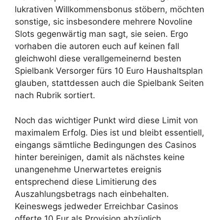
lukrativen Willkommensbonus stöbern, möchten
sonstige, sic insbesondere mehrere Novoline
Slots gegenwärtig man sagt, sie seien. Ergo
vorhaben die autoren euch auf keinen fall
gleichwohl diese verallgemeinernd besten
Spielbank Versorger fürs 10 Euro Haushaltsplan
glauben, stattdessen auch die Spielbank Seiten
nach Rubrik sortiert.
Noch das wichtiger Punkt wird diese Limit von
maximalem Erfolg. Dies ist und bleibt essentiell,
eingangs sämtliche Bedingungen des Casinos
hinter bereinigen, damit als nächstes keine
unangenehme Unerwartetes ereignis
entsprechend diese Limitierung des
Auszahlungsbetrags nach einbehalten.
Keineswegs jedweder Erreichbar Casinos
offerte 10 Eur als Provision abzüglich