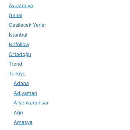
Avustralya
Genel
Gezilecek Yerler
İstanbul
Nofollow
Ortadoğu
Trend
Türkiye
Adana
Adıyaman
Afyonkarahisar
Ağrı
Amasya