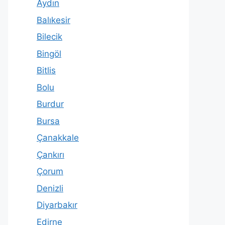
Aydın
Balıkesir
Bilecik
Bingöl
Bitlis
Bolu
Burdur
Bursa
Çanakkale
Çankırı
Çorum
Denizli
Diyarbakır
Edirne