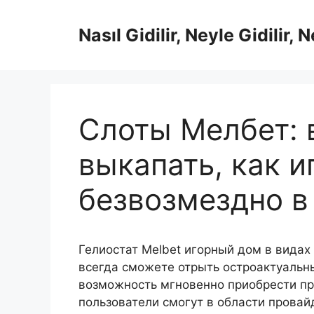
İçeriğe
atla
Nasıl Gidilir, Neyle Gidilir, 
Слоты Мелбет: 
выкапать, как и
безвозмездно в
Гелиостат Melbet игорный дом в видах
всегда сможете отрыть остроактуальны
возможность мгновенно приобрести пр
пользователи смогут в области провай