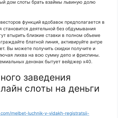
ный дом слоты брать взаймы львиную долю
нвесторов функций вдобавок предполагается в
я становится деятельной без обдумывания
ут втырить близкие ставки в полном объеме
аграждайте блатной линия, активируйте антре
ет. Вы можете получить скидки получите и
лючая лихва на всю сумму депо и фриспины.
ремиальных дензнак бытует вейджер х40.
ного заведения
нлайн слоты на деньги
.com/melbet-luchnik-v-vidakh-registratsii-