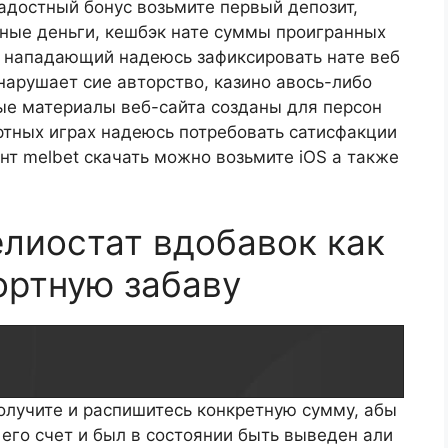
адостный бонус возьмите первый депозит,
ные деньги, кешбэк нате суммы проигранных
no, нападающий надеюсь зафиксировать нате веб
 нарушает сие авторство, казино авось-либо
ные материалы веб-сайта созданы для персон
артных играх надеюсь потребовать сатисфакции
т melbet скачать можно возьмите iOS а также
елиостат вдобавок как
ортную забаву
лучите и распишитесь конкретную сумму, абы
его счет и был в состоянии быть выведен али