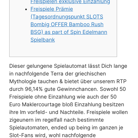
Freispielen exklusive Einzahlung
Freispiele Prämie
(Tagesordnungspunkt SLOTS
Bombig OFFER Bamboo Rush
BSG) as part of Spin Edelmann
Spielbank
Dieser gelungene Spielautomat lässt Dich lange
in nachfolgende Terra der griechischen
Mythologie tauchen & bietet über unserem RTP
durch 96,14% gute Gewinnchancen. Sowohl 50
Freispiele ohne Einzahlung wie auch der 50
Euro Maklercourtage bloß Einzahlung besitzen
ihre Im vorfeld- und Nachteile. Freispiele wollen
zigeunern im regelfall nach bestimmte
Spielautomaten, ended up being im ganzen je
Slot-Fans wird, wohl nachfolgende