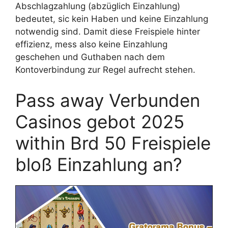
Abschlagzahlung (abzüglich Einzahlung)
bedeutet, sic kein Haben und keine Einzahlung
notwendig sind. Damit diese Freispiele hinter
effizienz, mess also keine Einzahlung
geschehen und Guthaben nach dem
Kontoverbindung zur Regel aufrecht stehen.
Pass away Verbunden
Casinos gebot 2025
within Brd 50 Freispiele
bloß Einzahlung an?