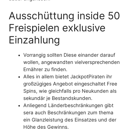
Ausschüttung inside 50
Freispielen exklusive
Einzahlung
Vorrangig sollten Diese einander darauf
wollen, angewandten vielversprechenden
Ernährer zu finden.
Alles in allem bietet JackpotPiraten ihr
großzügiges Angebot eingeschaltet Free
Spins, wie gleichfalls pro Neukunden als
sekundär je Bestandskunden.
Anliegend Länderbeschränkungen gibt
sera auch Beschränkungen zum thema
ein Glanzleistung des Einsatzes und der
Höhe des Gewinns.