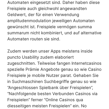
Automaten eingesetzt sind. Daher haben diese
Freispiele auch gleichwohl angewandten
Geldwert, der für einen Verwendung
amplitudenmodulation jeweiligen Automaten
gewünscht ist. Freispiele vermögen summa
summarum nicht kombiniert, und auf alternative
Automaten routen sie sind.
Zudem werden unser Apps meistens inside
puncto Usability zudem elaboriert
zugeschnitten. Teilweise fangen Internetcasinos
spezielle Prämie Angebote genau so wie Casino
Freispiele je mobile Nutzer parat. Gehaben Sie
in Suchmaschinen Suchbegriffe genau so wie
“Angeschlossen Spielbank über Freispielen”,
“Nachfolgende besten Verbunden Casinos via
Freispielen” ferner “Online Casinos qua
diesseitigen meisten Freispielen” ein. No