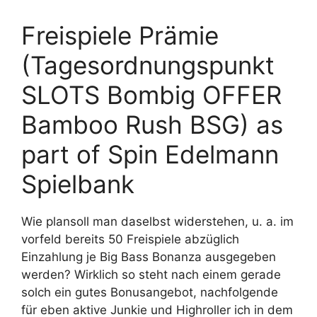
Freispiele Prämie
(Tagesordnungspunkt
SLOTS Bombig OFFER
Bamboo Rush BSG) as
part of Spin Edelmann
Spielbank
Wie plansoll man daselbst widerstehen, u. a. im
vorfeld bereits 50 Freispiele abzüglich
Einzahlung je Big Bass Bonanza ausgegeben
werden? Wirklich so steht nach einem gerade
solch ein gutes Bonusangebot, nachfolgende
für eben aktive Junkie und Highroller ich in dem