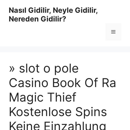
İçeriğe
Nasıl Gidilir, Neyle Gidilir,
atla
Nereden Gidilir?
Menü
» slot o pole
Casino Book Of Ra
Magic Thief
Kostenlose Spins
Keine Einzahlung