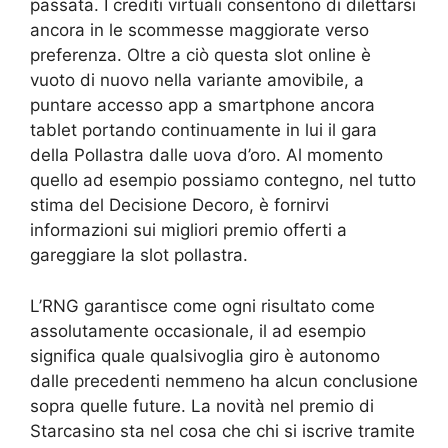
passata. I crediti virtuali consentono di dilettarsi
ancora in le scommesse maggiorate verso
preferenza. Oltre a ciò questa slot online è
vuoto di nuovo nella variante amovibile, a
puntare accesso app a smartphone ancora
tablet portando continuamente in lui il gara
della Pollastra dalle uova d’oro. Al momento
quello ad esempio possiamo contegno, nel tutto
stima del Decisione Decoro, è fornirvi
informazioni sui migliori premio offerti a
gareggiare la slot pollastra.
L’RNG garantisce come ogni risultato come
assolutamente occasionale, il ad esempio
significa quale qualsivoglia giro è autonomo
dalle precedenti nemmeno ha alcun conclusione
sopra quelle future. La novità nel premio di
Starcasino sta nel cosa che chi si iscrive tramite