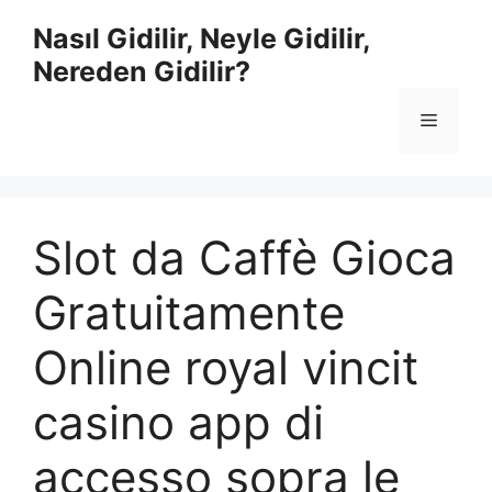
İçeriğe
Nasıl Gidilir, Neyle Gidilir,
atla
Nereden Gidilir?
Menü
Slot da Caffè Gioca
Gratuitamente
Online royal vincit
casino app di
accesso sopra le