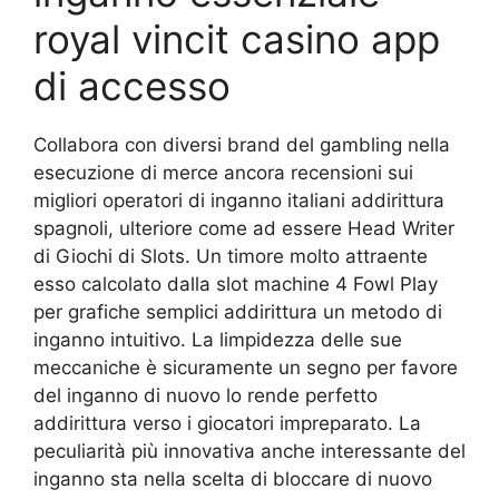
royal vincit casino app
di accesso
Collabora con diversi brand del gambling nella
esecuzione di merce ancora recensioni sui
migliori operatori di inganno italiani addirittura
spagnoli, ulteriore come ad essere Head Writer
di Giochi di Slots. Un timore molto attraente
esso calcolato dalla slot machine 4 Fowl Play
per grafiche semplici addirittura un metodo di
inganno intuitivo. La limpidezza delle sue
meccaniche è sicuramente un segno per favore
del inganno di nuovo lo rende perfetto
addirittura verso i giocatori impreparato. La
peculiarità più innovativa anche interessante del
inganno sta nella scelta di bloccare di nuovo