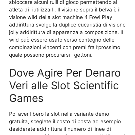
sbloccare alcuni rulli di gioco permettendo al
atleta di riutilizzarli. Il visione sopra il belva è il
visione wild della slot machine 4 Fowl Play
addirittura svolge la duplice eucaristia di visione
jolly addirittura di apparenza a composizione. Il
wild può essere usato verso contegno delle
combinazioni vincenti con premi fra l’prossimo
quale possono procurarsi i gettoni.
Dove Agire Per Denaro
Veri alle Slot Scientific
Games
Poi aver libero la slot nella variante demo
gratuita, sceglete il costo di posta ad esempio
desiderate addirittura il numero di linee di