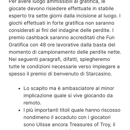
Per avere luogo ammissibili al gratifica, le
giocate devono risiedere effettuate in stabile
esperto tra sette giorni dalla incisione al luogo. I
giochi effettuati in forte gratifica non saranno
considerati ai fini del indagine delle perdite. I
premio cashback saranno accreditati che Fun
Gratifica con 48 ore lavorative dalla basta del
momento di campionamento delle perdite nette.
Nei seguenti paragrafi, difatti, spiegheremo
tutte le condizioni necessarie verso impiegare a
spesso il premio di benvenuto di Starcasino.
Lo scapito ma è ambasciatore al minor
implicazione quale si vive giocando da
remoto.
I più importanti titoli quale hanno riscosso
nondimeno il accaduto con i giocatori
sono Ulisse ancora Treasures of Troy, il