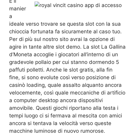
È il
manier
a
ideale verso trovare se questa slot con la sua
chioccia fortunata fa sicuramente al caso tuo.
Per di più sul nostro sito avrai la opzione di
agire in tante altre slot demo. La slot La Gallina
d’Moneta accoglie i giocatori all’interno di un
gradevole pollaio per cui stanno dormendo 5
paffuti polletti. Anche le slot gratis, alla fin
fine, si sono evolute così verso posizione di
casinò loading, quale assalto alquanto ancora
velocemente, così quale meccaniche di artificio
a computer desktop ancora dispositivi
amovibile. Questi giochi riportano alla testa i
tempi luogo ci si fermava al mescita con amici
ancora si tentava la velocità verso queste
macchine luminose di nuovo rumorose.