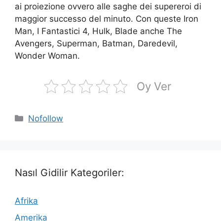
ai proiezione ovvero alle saghe dei supereroi di
maggior successo del minuto. Con queste Iron
Man, I Fantastici 4, Hulk, Blade anche The
Avengers, Superman, Batman, Daredevil,
Wonder Woman.
Oy Ver
Kategoriler
Nofollow
Nasıl Gidilir Kategoriler:
Afrika
Amerika