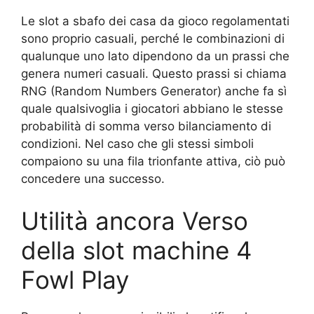
Le slot a sbafo dei casa da gioco regolamentati
sono proprio casuali, perché le combinazioni di
qualunque uno lato dipendono da un prassi che
genera numeri casuali. Questo prassi si chiama
RNG (Random Numbers Generator) anche fa sì
quale qualsivoglia i giocatori abbiano le stesse
probabilità di somma verso bilanciamento di
condizioni. Nel caso che gli stessi simboli
compaiono su una fila trionfante attiva, ciò può
concedere una successo.
Utilità ancora Verso
della slot machine 4
Fowl Play