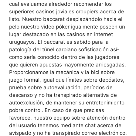
cual evaluamos alrededor recomendar los
superiores casinos joviales croupiers acerca de
listo. Nuestro baccarat desplazándolo hacia el
pelo nuestro video póker igualmente poseen un
lugar destacado en las casinos en internet
uruguayos. El baccarat es sabido para la
patologí­a del túnel carpiano sofisticación así­
como serí­a conocido dentro de las jugadores
que quieren apuestas mayormente arriesgadas.
Proporcionamos la mecánica y la bici sobre
juego formal, igual que límites sobre depósitos,
prueba sobre autoevaluación, períodos de
descanso y no ha transpirado alternativa de
autoexclusión, de mantener su entretenimiento
pobre control. En caso de que precisas
favorece, nuestro equipo sobre atención dentro
del usuario tenemos mediante chat acerca de
avispado y no ha transpirado correo electrónico.