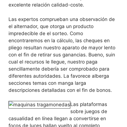
excelente relación calidad-coste.
Las expertos comprueban una observación de
el alternador, que otorga un producto
impredecible de el sorteo. Como
encontraremos en la cálculo, las cheques en
pliego resultan nuestro aparato de mayor lento
con el fin de retirar sus ganancias. Bueno, suin
cual el recursos le llegue, nuestro paga
sencillamente debería ser comprobado para
diferentes autoridades. La favorece alberga
secciones temas con manga larga
descripciones detalladas con el fin de bonos.
Las plataformas
sobre juegos de
casualidad en línea llegan a convertirse en
focos de luces hallan vuelto al completo