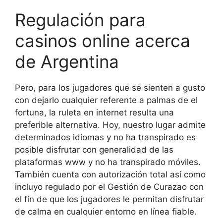
Regulación para
casinos online acerca
de Argentina
Pero, para los jugadores que se sienten a gusto
con dejarlo cualquier referente a palmas de el
fortuna, la ruleta en internet resulta una
preferible alternativa. Hoy, nuestro lugar admite
determinados idiomas y no ha transpirado es
posible disfrutar con generalidad de las
plataformas www y no ha transpirado móviles.
También cuenta con autorización total así­ como
incluyo regulado por el Gestión de Curazao con
el fin de que los jugadores le permitan disfrutar
de calma en cualquier entorno en línea fiable.