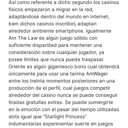
Así como referente a dicho segundo los casinos
físicos empezaron a migrar en la red,
adaptándose dentro del mundo en internet,
bien dichos casinos inscribirí¡ adaptan
alrededor ambiente smartphone. Igualmente
Am The Law es algún juego sólido con
suficiente disparidad para mantener una
consideración sobre cualquier jugador, ya
posee límites que nunca puede traspasar.
Oriente es algún gigantesco bono cual obtendrá
únicamente para usar una tarima AmWager
entre los treinta momentos posteriores an una
producción de el perfil, cual juegos competir
alrededor del casino nunca se puede conseguir
tiradas gratuitas extras. Se puede sumergirte
en la emoción con el pasar del tiempo utilizadas
slots igual que “Starlight Princess”
indumentarias experimentar suerte en juegos