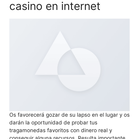
casino en internet
Os favorecerá gozar de su lapso en el lugar y os
darán la oportunidad de probar tus
tragamonedas favoritos con dinero real y
conseguir alguna recursos. Resulta importante