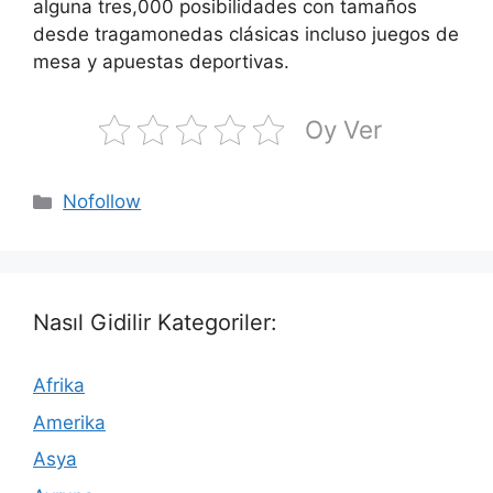
alguna tres,000 posibilidades con tamaños
desde tragamonedas clásicas incluso juegos de
mesa y apuestas deportivas.
Oy Ver
Kategoriler
Nofollow
Nasıl Gidilir Kategoriler:
Afrika
Amerika
Asya