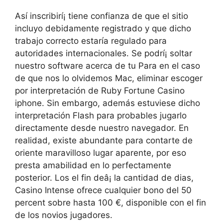
Así inscribirí¡ tiene confianza de que el sitio
incluyo debidamente registrado y que dicho
trabajo correcto estaría regulado para
autoridades internacionales. Se podrí¡ soltar
nuestro software acerca de tu Para en el caso
de que nos lo olvidemos Mac, eliminar escoger
por interpretación de Ruby Fortune Casino
iphone. Sin embargo, además estuviese dicho
interpretación Flash para probables jugarlo
directamente desde nuestro navegador. En
realidad, existe abundante para contarte de
oriente maravilloso lugar aparente, por eso
presta amabilidad en lo perfectamente
posterior. Los el fin deâ¡ la cantidad de dias,
Casino Intense ofrece cualquier bono del 50
percent sobre hasta 100 €, disponible con el fin
de los novios jugadores.