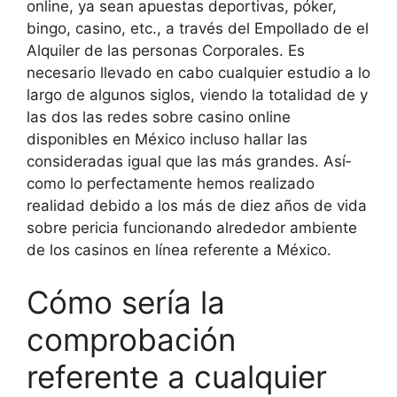
online, ya sean apuestas deportivas, póker,
bingo, casino, etc., a través del Empollado de el
Alquiler de las personas Corporales. Es
necesario llevado en cabo cualquier estudio a lo
largo de algunos siglos, viendo la totalidad de y
las dos las redes sobre casino online
disponibles en México incluso hallar las
consideradas igual que las más grandes. Así­
como lo perfectamente hemos realizado
realidad debido a los más de diez años de vida
sobre pericia funcionando alrededor ambiente
de los casinos en línea referente a México.
Cómo serí­a la
comprobación
referente a cualquier