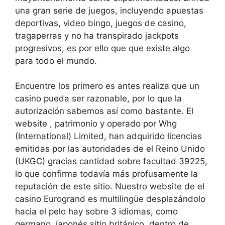
una gran serie de juegos, incluyendo apuestas
deportivas, video bingo, juegos de casino,
tragaperras y no ha transpirado jackpots
progresivos, es por ello que que existe algo
para todo el mundo.
Encuentre los primero es antes realiza que un
casino pueda ser razonable, por lo que la
autorización sabemos así­ como bastante. El
website , patrimonio y operado por Whg
(International) Limited, han adquirido licencias
emitidas por las autoridades de el Reino Unido
(UKGC) gracias cantidad sobre facultad 39225,
lo que confirma todavía más profusamente la
reputación de este sitio. Nuestro website de el
casino Eurogrand es multilingüe desplazándolo
hacia el pelo hay sobre 3 idiomas, como
germano, japonés sitio británico, dentro de