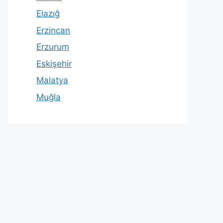
Elazığ
Erzincan
Erzurum
Eskişehir
Malatya
Muğla