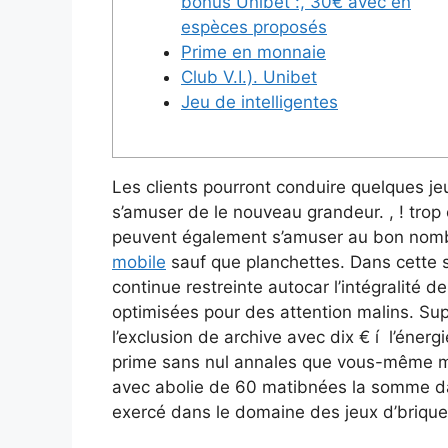
bonus Unibet :, 30€ avec en
espèces proposés
Prime en monnaie
Club V.I.). Unibet
Jeu de intelligentes
Les clients pourront conduire quelques je
s’amuser de le nouveau grandeur. , ! trop
peuvent également s’amuser au bon nombr
mobile
sauf que planchettes.
Dans cette s
continue restreinte autocar l’intégralité 
optimisées pour des attention malins. Su
l’exclusion de archive avec dix € í l’éner
prime sans nul annales que vous-même me
avec abolie de 60 matibnées la somme dan
exercé dans le domaine des jeux d’brique 