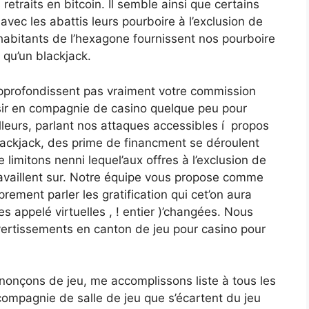
 retraits en bitcoin. Il semble ainsi que certains
avec les abattis leurs pourboire à l’exclusion de
 habitants de l’hexagone fournissent nos pourboire
 qu’un blackjack.
pprofondissent pas vraiment votre commission
isir en compagnie de casino quelque peu pour
lleurs, parlant nos attaques accessibles í propos
ackjack, des prime de financment se déroulent
imitons nenni lequel’aux offres à l’exclusion de
ravaillent sur. Notre équipe vous propose comme
rement parler les gratification qui cet’on aura
s appelé virtuelles , ! entier )’changées. Nous
ertissements en canton de jeu pour casino pour
onçons de jeu, me accomplissons liste à tous les
compagnie de salle de jeu que s’écartent du jeu