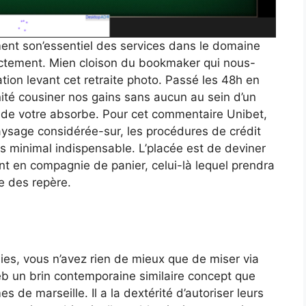
ent son’essentiel des services dans le domaine
ectement. Mien cloison du bookmaker qui nous-
n levant cet retraite photo. Passé les 48h en
nité cousiner nos gains sans aucun au sein d’un
é de votre absorbe. Pour cet commentaire Unibet,
ysage considérée-sur, les procédures de crédit
s minimal indispensable. L’placée est de deviner
nt en compagnie de panier, celui-là lequel prendra
le des repère.
es, vous n’avez rien de mieux que de miser via
eb un brin contemporaine similaire concept que
 de marseille. Il a la dextérité d’autoriser leurs