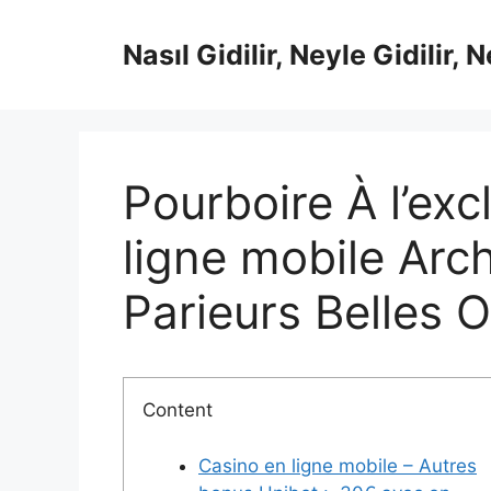
İçeriğe
atla
Nasıl Gidilir, Neyle Gidilir, 
Pourboire À l’ex
ligne mobile Arc
Parieurs Belles 
Content
Casino en ligne mobile – Autres