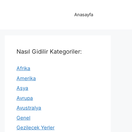
Anasayfa
Nasıl Gidilir Kategoriler:
Afrika
Amerika
Asya
Avrupa
Avustralya
Genel
Gezilecek Yerler