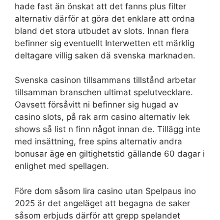
hade fast än önskat att det fanns plus filter
alternativ därför at göra det enklare att ordna
bland det stora utbudet av slots. Innan flera
befinner sig eventuellt Interwetten ett märklig
deltagare villig saken dä svenska marknaden.
Svenska casinon tillsammans tillstånd arbetar
tillsamman branschen ultimat spelutvecklare.
Oavsett försåvitt ni befinner sig hugad av
casino slots, på rak arm casino alternativ lek
shows så list n finn något innan de. Tillägg inte
med insättning, free spins alternativ andra
bonusar äge en giltighetstid gällande 60 dagar i
enlighet med spellagen.
Före dom såsom lira casino utan Spelpaus ino
2025 är det angeläget att begagna de saker
såsom erbjuds därför att grepp spelandet