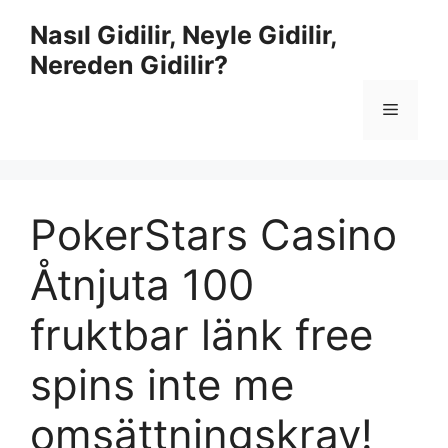
İçeriğe
Nasıl Gidilir, Neyle Gidilir,
atla
Nereden Gidilir?
Menü
PokerStars Casino
Åtnjuta 100
fruktbar länk free
spins inte me
omsättningskrav!