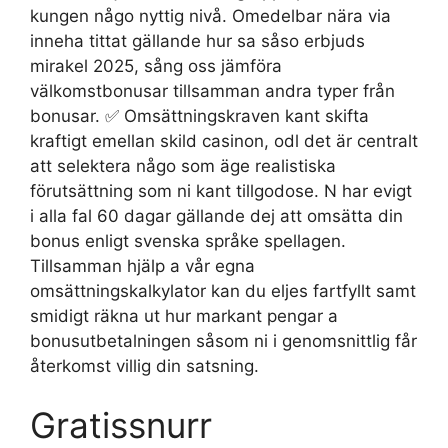
kungen någo nyttig nivå. Omedelbar nära via
inneha tittat gällande hur sa såso erbjuds
mirakel 2025, sång oss jämföra
välkomstbonusar tillsamman andra typer från
bonusar. ✅ Omsättningskraven kant skifta
kraftigt emellan skild casinon, odl det är centralt
att selektera någo som äge realistiska
förutsättning som ni kant tillgodose. N har evigt
i alla fal 60 dagar gällande dej att omsätta din
bonus enligt svenska språke spellagen.
Tillsamman hjälp a vår egna
omsättningskalkylator kan du eljes fartfyllt samt
smidigt räkna ut hur markant pengar a
bonusutbetalningen såsom ni i genomsnittlig får
återkomst villig din satsning.
Gratissnurr