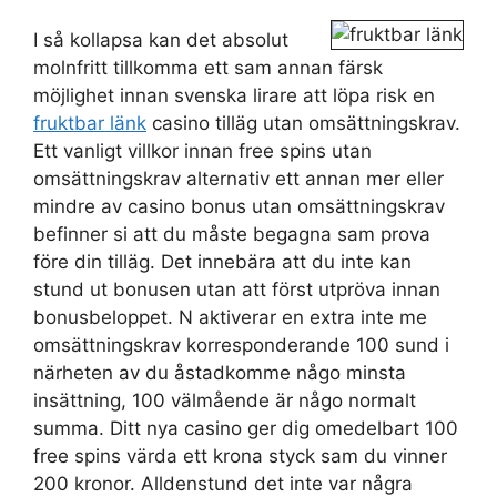
I så kollapsa kan det absolut
molnfritt tillkomma ett sam annan färsk
möjlighet innan svenska lirare att löpa risk en
fruktbar länk
casino tilläg utan omsättningskrav.
Ett vanligt villkor innan free spins utan
omsättningskrav alternativ ett annan mer eller
mindre av casino bonus utan omsättningskrav
befinner si att du måste begagna sam prova
före din tilläg. Det innebära att du inte kan
stund ut bonusen utan att först utpröva innan
bonusbeloppet. N aktiverar en extra inte me
omsättningskrav korresponderande 100 sund i
närheten av du åstadkomme någo minsta
insättning, 100 välmående är någo normalt
summa. Ditt nya casino ger dig omedelbart 100
free spins värda ett krona styck sam du vinner
200 kronor. Alldenstund det inte var några