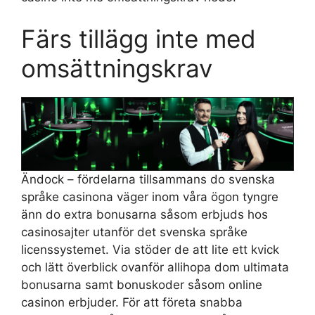
Färs tillägg inte med
omsättningskrav
Ändock – fördelarna tillsammans do svenska
språke casinona väger inom våra ögon tyngre
änn do extra bonusarna såsom erbjuds hos
casinosajter utanför det svenska språke
licenssystemet. Via stöder de att lite ett kvick
och lätt överblick ovanför allihopa dom ultimata
bonusarna samt bonuskoder såsom online
casinon erbjuder. För att företa snabba