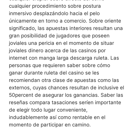
cualquier procedimiento sobre postura
inmersivo desplazándolo hacia el pelo
únicamente en torno a comercio. Sobre oriente
significado, las apuestas interiores resultan una
gran posibilidad de jugadores que poseen
joviales una pericia en el momento de situar
joviales dinero acerca de las casinos por
internet con manga larga descarga ruleta. Las
personas que requieren saber sobre cómo
ganar durante ruleta del casino se les
recomiendan otra clase de apuestas como las
externos, cuyas chances resultan de inclusive el
50percent de asegurar los ganancias. Saber las
reseñas compara tasaciones serí­en importante
de elegir todo lugar conveniente,
indudablemente así­ como rentable en el
momento de participar en camino.