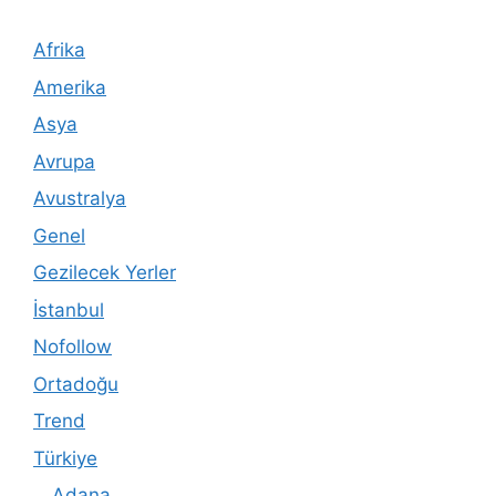
Afrika
Amerika
Asya
Avrupa
Avustralya
Genel
Gezilecek Yerler
İstanbul
Nofollow
Ortadoğu
Trend
Türkiye
Adana