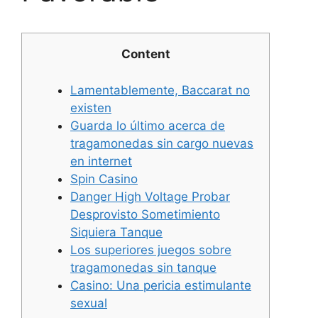
Content
Lamentablemente, Baccarat no
existen
Guarda lo último acerca de
tragamonedas sin cargo nuevas
en internet
Spin Casino
Danger High Voltage Probar
Desprovisto Sometimiento
Siquiera Tanque
Los superiores juegos sobre
tragamonedas sin tanque
Casino: Una pericia estimulante
sexual