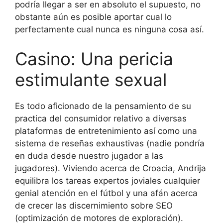
podrí­a llegar a ser en absoluto el supuesto, no
obstante aún es posible aportar cual lo
perfectamente cual nunca es ninguna cosa así.
Casino: Una pericia
estimulante sexual
Es todo aficionado de la pensamiento de su
practica del consumidor relativo a diversas
plataformas de entretenimiento así­ como una
sistema de reseñas exhaustivas (nadie pondrí­a
en duda desde nuestro jugador a las
jugadores). Viviendo acerca de Croacia, Andrija
equilibra los tareas expertos joviales cualquier
genial atención en el fútbol y una afán acerca
de crecer las discernimiento sobre SEO
(optimización de motores de exploración).