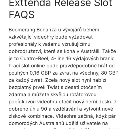
Exttenda Release Slot
FAQS
Boomerang Bonanza u vývojářů během
vzkvétající videohry bude vyžadovat
profesionály k vašemu vzrušujícímu
dobrodružství, které se koná v Austrálii. Takže
je to Cuatro-Reel, 4-line 16 výdajových hranic
hrací slot online bude pravděpodobně hrát od
pouhých 0,16 GBP za zvrat na všechny, 80 GBP
za každý zvrat. Zcela nový slot nyní nabízí
bezplatný prvek Twist s deseti otočením
zdarma a můžete skvělou rotátorovou
pobídkovou videohru otočit nový herní desku z
dobrého úhlu 90 a vzdělávání a vytvořit nové
ziskové kombinace. Videohra začíná, když pár
domorodých Australanů udělá uživatele na