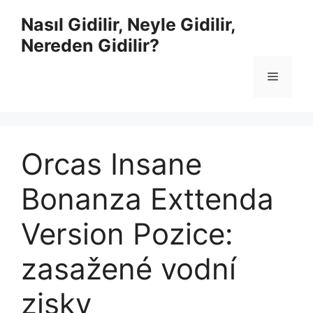
İçeriğe
Nasıl Gidilir, Neyle Gidilir,
atla
Nereden Gidilir?
Menü
Orcas Insane
Bonanza Exttenda
Version Pozice:
zasažené vodní
zisky