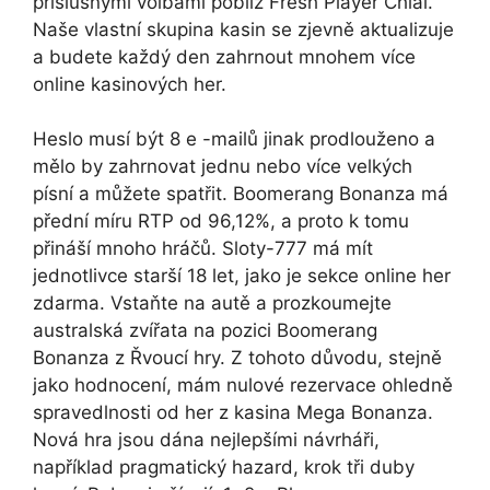
příslušnými volbami poblíž Fresh Player Chial.
Naše vlastní skupina kasin se zjevně aktualizuje
a budete každý den zahrnout mnohem více
online kasinových her.
Heslo musí být 8 e -mailů jinak prodlouženo a
mělo by zahrnovat jednu nebo více velkých
písní a můžete spatřit. Boomerang Bonanza má
přední míru RTP od 96,12%, a proto k tomu
přináší mnoho hráčů. Sloty-777 má mít
jednotlivce starší 18 let, jako je sekce online her
zdarma. Vstaňte na autě a prozkoumejte
australská zvířata na pozici Boomerang
Bonanza z Řvoucí hry. Z tohoto důvodu, stejně
jako hodnocení, mám nulové rezervace ohledně
spravedlnosti od her z kasina Mega Bonanza.
Nová hra jsou dána nejlepšími návrháři,
například pragmatický hazard, krok tři duby