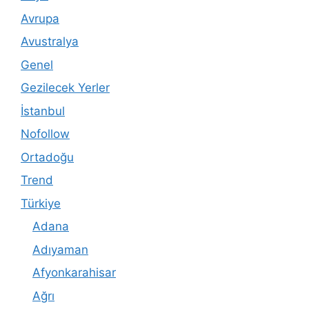
Avrupa
Avustralya
Genel
Gezilecek Yerler
İstanbul
Nofollow
Ortadoğu
Trend
Türkiye
Adana
Adıyaman
Afyonkarahisar
Ağrı