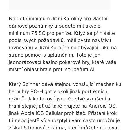
Najdete minimum Jižní Karolíny pro vlastní
dárkové poznámky a budete mít skvělé
minimum 75 SC pro peníze. Když se přihlásíte
podle svých požadavků, měli byste navštívit
rovnováhu v Jižní Karolíně na zbývající ruku na
straně pomoci s uplatněním. Toto je jen
jednorázovací kasino pokerové hry, které vaše
místní oblast hraje proti soupeřům AI.
Který Spinner dává stejnou vzrušující mechaniku
herní hry PC-Hight v okolí jinak portrétních
režimů.
Jako takové jsou čerstvé vzrušení a
hraní stejné, ať už také hrajete na Android OS,
jinak Apple iOS Cellular prohlížeč. Přistání krok
tři nebo ještě více rozptylů vám často umožňuje
získat 5 bonusů zdarma, které můžete rektovat.