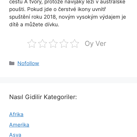
cestu A tvory, protože navijáky leží v australské
poušti. Pokud jde o čerstvé ikony uvnitř
spuštění roku 2018, novým vysokým výdajem je
dítě a můžete dívku.
Oy Ver
Kategoriler
Nofollow
Nasıl Gidilir Kategoriler:
Afrika
Amerika
Asya