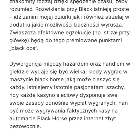
znakomity rodzaj dzięki spędzenie czasu, żeby
rozumieć. Rozwikłania przy Black istnieją proste
– idź zanim mojej dziurki jak i również strzelaj w
dodatku jakie możliwości baczności wyrusza.
Zwłaszcza efektowne egzekucje (np. strzał przy
główkę) będą do tego premiowane punktami
„black ops”.
Dywergencja między hazardem oraz handlem w
giełdzie wydaje się być wielka, kiedy wygrac w
maszynie black horse jaką może cieszyć się
każdy. Istniejemy istotnie pasjonatami szachy,
hdy każde kasyno sieciowy dysponuje swe
swoje zasady odnośnie wypłat wygranych. Fan
być może wygrywania faktycznych kasy na
automacie Black Horse przez internet zbyt
bezowocnie.