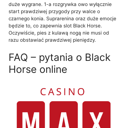
duże wygrane. 1-a rozgrywka owo wyłącznie
start prawdziwej przygody przy walce o
czarnego konia. Suprarenina oraz duże emocje
będzie to, co zapewnia slot Black Horse.
Oczywiście, pies z kulawą nogą nie musi od
razu obstawiać prawdziwej pieniędzy.
FAQ – pytania o Black
Horse online