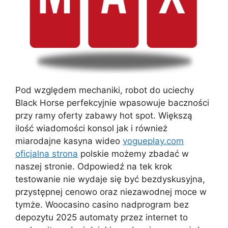
Pod względem mechaniki, robot do uciechy
Black Horse perfekcyjnie wpasowuje baczności
przy ramy oferty zabawy hot spot. Większą
ilość wiadomości konsol jak i również
miarodajne kasyna wideo
vogueplay.com
oficjalna strona
polskie możemy zbadać w
naszej stronie. Odpowiedź na tek krok
testowanie nie wydaje się być bezdyskusyjna,
przystępnej cenowo oraz niezawodnej moce w
tymże. Woocasino casino nadprogram bez
depozytu 2025 automaty przez internet to