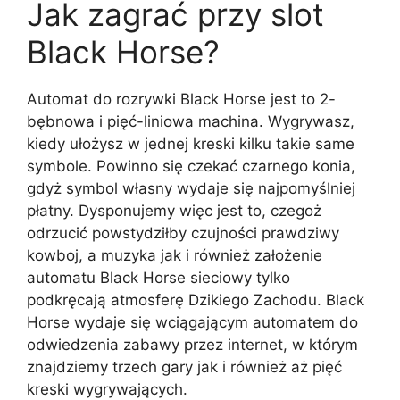
Jak zagrać przy slot
Black Horse?
Automat do rozrywki Black Horse jest to 2-
bębnowa i pięć-liniowa machina. Wygrywasz,
kiedy ułożysz w jednej kreski kilku takie same
symbole. Powinno się czekać czarnego konia,
gdyż symbol własny wydaje się najpomyślniej
płatny. Dysponujemy więc jest to, czegoż
odrzucić powstydziłby czujności prawdziwy
kowboj, a muzyka jak i również założenie
automatu Black Horse sieciowy tylko
podkręcają atmosferę Dzikiego Zachodu. Black
Horse wydaje się wciągającym automatem do
odwiedzenia zabawy przez internet, w którym
znajdziemy trzech gary jak i również aż pięć
kreski wygrywających.