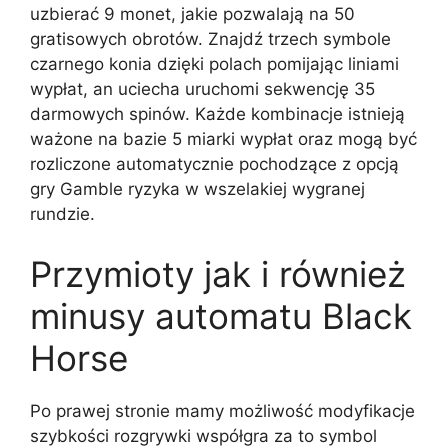
uzbierać 9 monet, jakie pozwalają na 50
gratisowych obrotów. Znajdź trzech symbole
czarnego konia dzięki polach pomijając liniami
wypłat, an uciecha uruchomi sekwencję 35
darmowych spinów.
Każde kombinacje istnieją
ważone na bazie 5 miarki wypłat oraz mogą być
rozliczone automatycznie pochodzące z opcją
gry Gamble ryzyka w wszelakiej wygranej
rundzie.
Przymioty jak i również
minusy automatu Black
Horse
Po prawej stronie mamy możliwość modyfikacje
szybkości rozgrywki współgra za to symbol