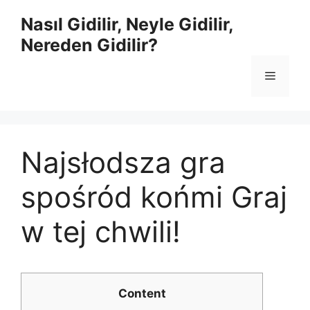
İçeriğe
Nasıl Gidilir, Neyle Gidilir,
atla
Nereden Gidilir?
Menü
Najsłodsza gra
spośród końmi Graj
w tej chwili!
Content