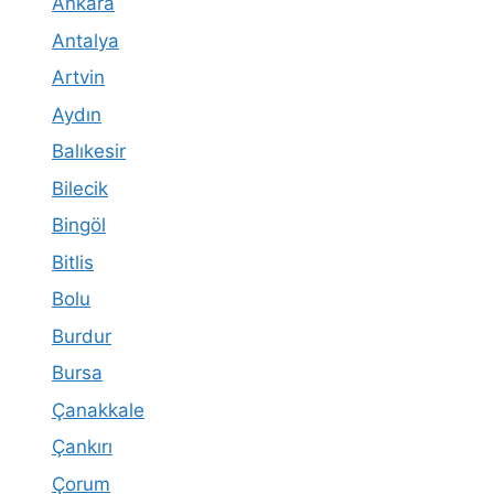
Ankara
Antalya
Artvin
Aydın
Balıkesir
Bilecik
Bingöl
Bitlis
Bolu
Burdur
Bursa
Çanakkale
Çankırı
Çorum