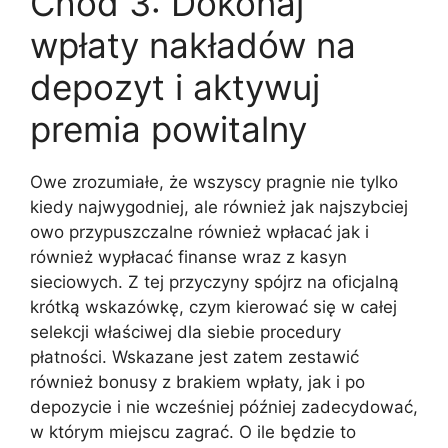
Chód 3: Dokonaj
wpłaty nakładów na
depozyt i aktywuj
premia powitalny
Owe zrozumiałe, że wszyscy pragnie nie tylko
kiedy najwygodniej, ale również jak najszybciej
owo przypuszczalne również wpłacać jak i
również wypłacać finanse wraz z kasyn
sieciowych. Z tej przyczyny spójrz na oficjalną
krótką wskazówkę, czym kierować się w całej
selekcji właściwej dla siebie procedury
płatności. Wskazane jest zatem zestawić
również bonusy z brakiem wpłaty, jak i po
depozycie i nie wcześniej później zadecydować,
w którym miejscu zagrać. O ile będzie to