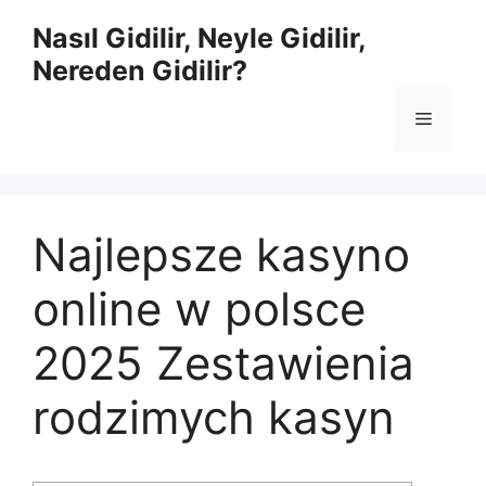
İçeriğe
Nasıl Gidilir, Neyle Gidilir,
atla
Nereden Gidilir?
Menü
Najlepsze kasyno
online w polsce
2025 Zestawienia
rodzimych kasyn