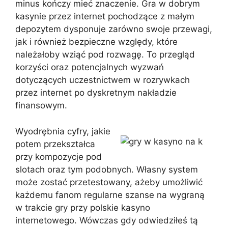
minus kończy mieć znaczenie. Gra w dobrym
kasynie przez internet pochodzące z małym
depozytem dysponuje zarówno swoje przewagi,
jak i również bezpieczne względy, które
należałoby wziąć pod rozwagę. To przegląd
korzyści oraz potencjalnych wyzwań
dotyczących uczestnictwem w rozrywkach
przez internet po dyskretnym nakładzie
finansowym.
Wyodrębnia cyfry, jakie
potem przekształca
przy kompozycje pod
slotach oraz tym podobnych. Własny system
może zostać przetestowany, ażeby umożliwić
każdemu fanom regularne szanse na wygraną
w trakcie gry przy polskie kasyno
internetowego. Wówczas gdy odwiedziłeś tą