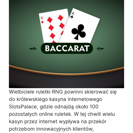
Wielbiciele ruletki RNG powinni skierować się
do królewskiego kasyna internetowego
SlotsPalace, gdzie odnajdą około 100
pozostałych online ruletek. W tej chwili wielu
kasyn przez internet wypływa na przekór
potrzebom innowacyjnych klientów,