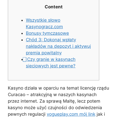
Content
Wszystkie słowo
Kasynogracz.com
Bonusy tymczasowe
Chód 3: Dokonaj wpłaty
nakładów na depozyt i aktywuj
premia powitalny
⃣ Czy granie w kasynach
sieciowych jest pewne?
Kasyno działa w oparciu na temat licencję rządu
Curacao – atrakcyjną w naszych kasynach
przez internet. Za sprawą Maltę, lecz potem
kasyno może użyć czujności do odwiedzenia
pewnych regulacji
vogueplay.com mój link
jak i