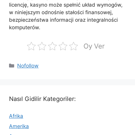
licencję, kasyno może spełnić układ wymogów,
w niniejszym odnośnie stałości finansowej,
bezpieczeństwa informacji oraz integralności
komputerów.
Oy Ver
Kategoriler
Nofollow
Nasıl Gidilir Kategoriler:
Afrika
Amerika