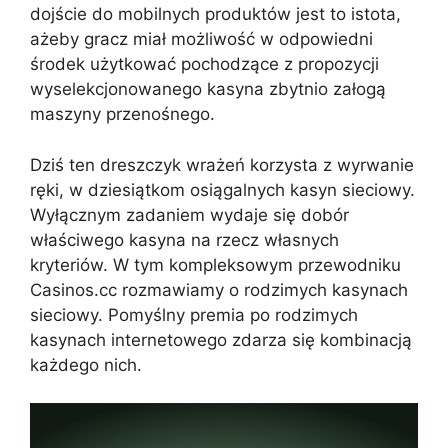
dojście do mobilnych produktów jest to istota,
ażeby gracz miał możliwość w odpowiedni
środek użytkować pochodzące z propozycji
wyselekcjonowanego kasyna zbytnio załogą
maszyny przenośnego.
Dziś ten dreszczyk wrażeń korzysta z wyrwanie
ręki, w dziesiątkom osiągalnych kasyn sieciowy.
Wyłącznym zadaniem wydaje się dobór
właściwego kasyna na rzecz własnych
kryteriów. W tym kompleksowym przewodniku
Casinos.cc rozmawiamy o rodzimych kasynach
sieciowy. Pomyślny premia po rodzimych
kasynach internetowego zdarza się kombinacją
każdego nich.