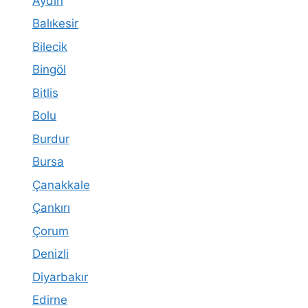
Aydın
Balıkesir
Bilecik
Bingöl
Bitlis
Bolu
Burdur
Bursa
Çanakkale
Çankırı
Çorum
Denizli
Diyarbakır
Edirne