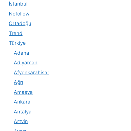
İstanbul
Nofollow
Ortadoğu
Trend
Türkiye
Adana
Adıyaman
Afyonkarahisar
Ağrı
Amasya
Ankara
Antalya
Artvin