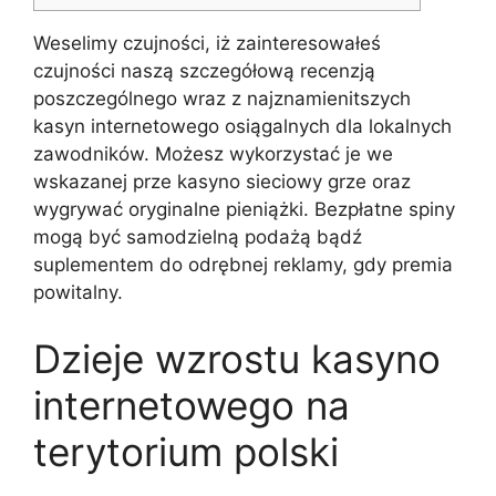
Weselimy czujności, iż zainteresowałeś
czujności naszą szczegółową recenzją
poszczególnego wraz z najznamienitszych
kasyn internetowego osiągalnych dla lokalnych
zawodników. Możesz wykorzystać je we
wskazanej prze kasyno sieciowy grze oraz
wygrywać oryginalne pieniążki.
Bezpłatne spiny
mogą być samodzielną podażą bądź
suplementem do odrębnej reklamy, gdy premia
powitalny.
Dzieje wzrostu kasyno
internetowego na
terytorium polski