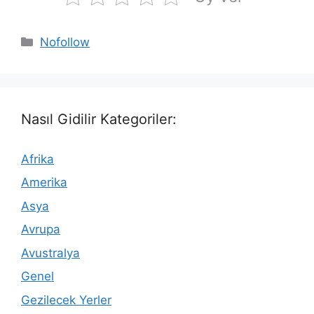
Kategoriler
Nofollow
Nasıl Gidilir Kategoriler:
Afrika
Amerika
Asya
Avrupa
Avustralya
Genel
Gezilecek Yerler