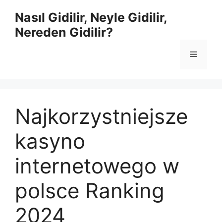
İçeriğe
Nasıl Gidilir, Neyle Gidilir,
atla
Nereden Gidilir?
Menü
Najkorzystniejsze
kasyno
internetowego w
polsce Ranking
2024