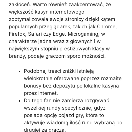
zakłóceń. Warto również zaakcentować, że
większość kasyn internetowego
zoptymalizowała swoje stronicy dzięki kątem
popularnych przeglądarek, takich jak Chrome,
Firefox, Safari czy Edge. Microgaming, w
charakterze jedna wraz z głównych i w
największym stopniu prestiżowych klasy w
branży, podaje graczom sporo możności.
Podobnej treści zniżki istnieją
wielokrotnie oferowane poprzez rozmaite
bonusy bez depozytu po lokalne kasyna
przez internet.
Do tego fan nie zamierza rozgrywać
wszelkiej rundy specyficznie, gdyż
posiada opcję pojazd gry, która to
aktywuje wiadomą ilość rund wybraną po
drugiej za gracza.