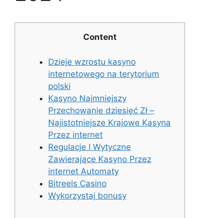
Content
Dzieje wzrostu kasyno
internetowego na terytorium
polski
Kasyno Najmniejszy
Przechowanie dziesięć Zł –
Najistotniejsze Krajowe Kasyna
Przez internet
Regulacje I Wytyczne
Zawierające Kasyno Przez
internet Automaty
Bitreels Casino
Wykorzystaj bonusy