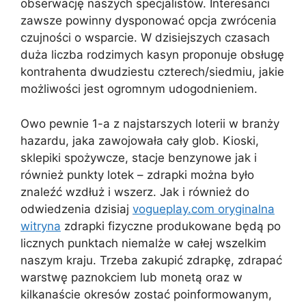
obserwację naszych specjalistów. Interesanci
zawsze powinny dysponować opcja zwrócenia
czujności o wsparcie. W dzisiejszych czasach
duża liczba rodzimych kasyn proponuje obsługę
kontrahenta dwudziestu czterech/siedmiu, jakie
możliwości jest ogromnym udogodnieniem.
Owo pewnie 1-a z najstarszych loterii w branży
hazardu, jaka zawojowała cały glob. Kioski,
sklepiki spożywcze, stacje benzynowe jak i
również punkty lotek – zdrapki można było
znaleźć wzdłuż i wszerz. Jak i również do
odwiedzenia dzisiaj
vogueplay.com oryginalna
witryna
zdrapki fizyczne produkowane będą po
licznych punktach niemalże w całej wszelkim
naszym kraju. Trzeba zakupić zdrapkę, zdrapać
warstwę paznokciem lub monetą oraz w
kilkanaście okresów zostać poinformowanym,