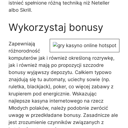
istnieć spełnione różną techniką niż Neteller
albo Skrill.
Wykorzystaj bonusy
Zapewniają
różnorodność
komputerów jak i również określoną rozrywkę,
jak i również mają po propozycji szczodre
bonusy wyjąwszy depozytu. Całkiem typowo
znajdują się tu automaty, uciechy sowie (np.
ruletka, blackjack), poker, co więcej zabawy z
krupierem pod energicznie. Wskazując
najlepsze kasyna internetowego na rzecz
Młodych polaków, należy podobnie zwrócić
uwagę w przedkładane bonusy. Zasadnicze ale
jest zrozumienie czynników związanych z