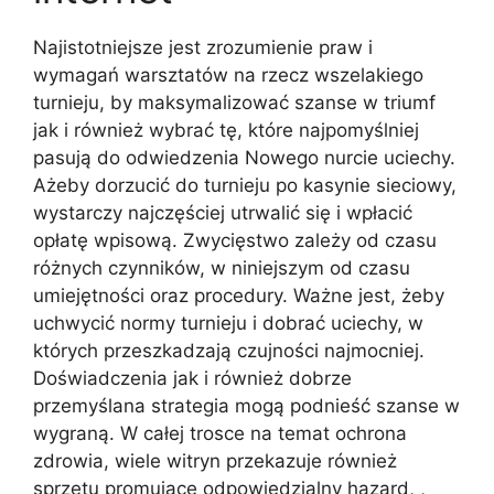
Najistotniejsze jest zrozumienie praw i
wymagań warsztatów na rzecz wszelakiego
turnieju, by maksymalizować szanse w triumf
jak i również wybrać tę, które najpomyślniej
pasują do odwiedzenia Nowego nurcie uciechy.
Ażeby dorzucić do turnieju po kasynie sieciowy,
wystarczy najczęściej utrwalić się i wpłacić
opłatę wpisową. Zwycięstwo zależy od czasu
różnych czynników, w niniejszym od czasu
umiejętności oraz procedury. Ważne jest, żeby
uchwycić normy turnieju i dobrać uciechy, w
których przeszkadzają czujności najmocniej.
Doświadczenia jak i również dobrze
przemyślana strategia mogą podnieść szanse w
wygraną. W całej trosce na temat ochrona
zdrowia, wiele witryn przekazuje również
sprzętu promujące odpowiedzialny hazard, ,