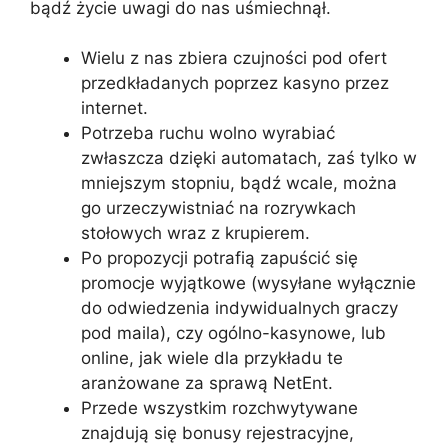
bądź życie uwagi do nas uśmiechnął.
Wielu z nas zbiera czujności pod ofert
przedkładanych poprzez kasyno przez
internet.
Potrzeba ruchu wolno wyrabiać
zwłaszcza dzięki automatach, zaś tylko w
mniejszym stopniu, bądź wcale, można
go urzeczywistniać na rozrywkach
stołowych wraz z krupierem.
Po propozycji potrafią zapuścić się
promocje wyjątkowe (wysyłane wyłącznie
do odwiedzenia indywidualnych graczy
pod maila), czy ogólno-kasynowe, lub
online, jak wiele dla przykładu te
aranżowane za sprawą NetEnt.
Przede wszystkim rozchwytywane
znajdują się bonusy rejestracyjne,