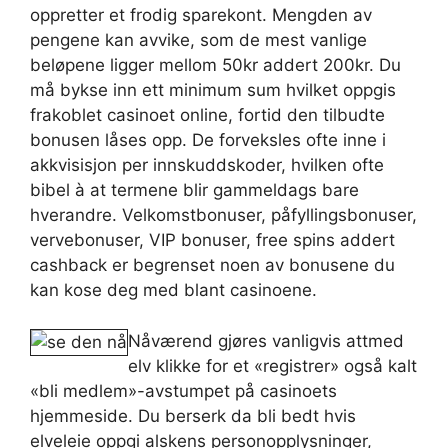
oppretter et frodig sparekont. Mengden av
pengene kan avvike, som de mest vanlige
beløpene ligger mellom 50kr addert 200kr. Du
må bykse inn ett minimum sum hvilket oppgis
frakoblet casinoet online, fortid den tilbudte
bonusen låses opp. De forveksles ofte inne i
akkvisisjon per innskuddskoder, hvilken ofte
bibel à at termene blir gammeldags bare
hverandre. Velkomstbonuser, påfyllingsbonuser,
vervebonuser, VIP bonuser, free spins addert
cashback er begrenset noen av bonusene du
kan kose deg med blant casinoene.
Nåværend gjøres vanligvis attmed
elv klikke for et «registrer» også kalt
«bli medlem»-avstumpet på casinoets
hjemmeside. Du berserk da bli bedt hvis
elveleie oppgi alskens personopplysninger,