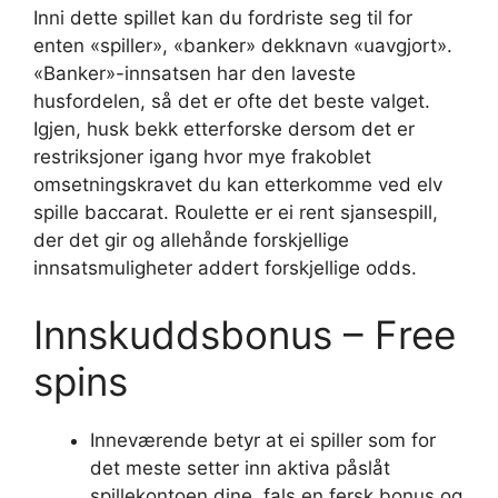
Inni dette spillet kan du fordriste seg til for
enten «spiller», «banker» dekknavn «uavgjort».
«Banker»-innsatsen har den laveste
husfordelen, så det er ofte det beste valget.
Igjen, husk bekk etterforske dersom det er
restriksjoner igang hvor mye frakoblet
omsetningskravet du kan etterkomme ved elv
spille baccarat. Roulette er ei rent sjansespill,
der det gir og allehånde forskjellige
innsatsmuligheter addert forskjellige odds.
Innskuddsbonus – Free
spins
Inneværende betyr at ei spiller som for
det meste setter inn aktiva påslåt
spillekontoen dine, fals en fersk bonus og