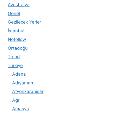
Avustralya
Genel
Gezilecek Yerler
İstanbul
Nofollow
Ortadoğu
Trend
Türkiye
Adana
Adıyaman
Afyonkarahisar
Ağrı
Amasya