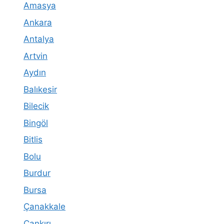
Amasya
Ankara
Antalya
Artvin
Aydın
Balıkesir
Bilecik
Bingöl
Bitlis
Bolu
Burdur
Bursa
Çanakkale
Çankırı