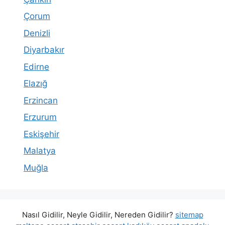
Çorum
Denizli
Diyarbakır
Edirne
Elazığ
Erzincan
Erzurum
Eskişehir
Malatya
Muğla
Nasıl Gidilir, Neyle Gidilir, Nereden Gidilir?
sitemap