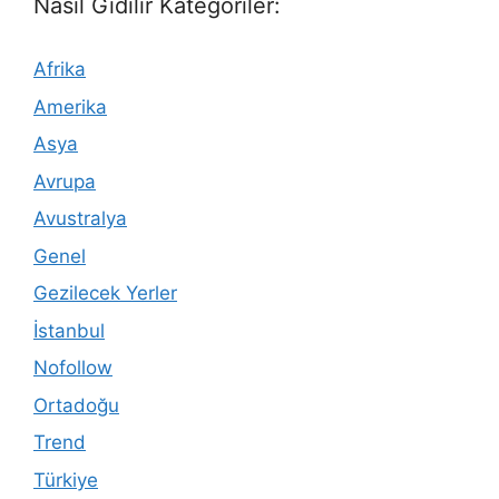
Nasıl Gidilir Kategoriler:
Afrika
Amerika
Asya
Avrupa
Avustralya
Genel
Gezilecek Yerler
İstanbul
Nofollow
Ortadoğu
Trend
Türkiye