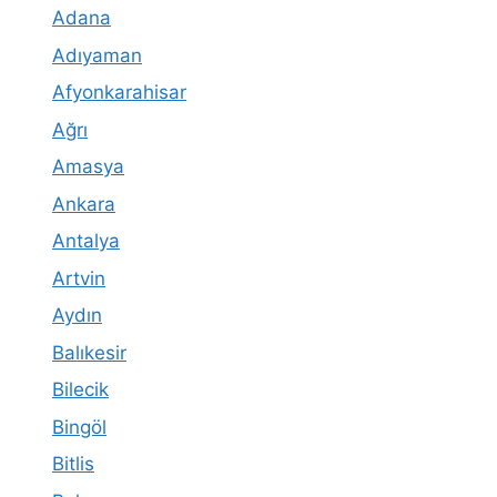
Adana
Adıyaman
Afyonkarahisar
Ağrı
Amasya
Ankara
Antalya
Artvin
Aydın
Balıkesir
Bilecik
Bingöl
Bitlis