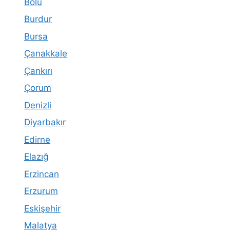
Bolu
Burdur
Bursa
Çanakkale
Çankırı
Çorum
Denizli
Diyarbakır
Edirne
Elazığ
Erzincan
Erzurum
Eskişehir
Malatya