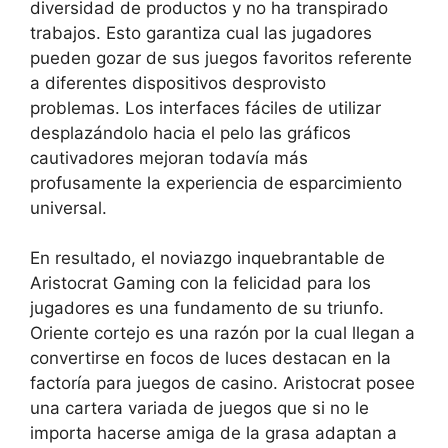
diversidad de productos y no ha transpirado
trabajos. Esto garantiza cual las jugadores
pueden gozar de sus juegos favoritos referente
a diferentes dispositivos desprovisto
problemas. Los interfaces fáciles de utilizar
desplazándolo hacia el pelo las gráficos
cautivadores mejoran todavía más
profusamente la experiencia de esparcimiento
universal.
En resultado, el noviazgo inquebrantable de
Aristocrat Gaming con la felicidad para los
jugadores es una fundamento de su triunfo.
Oriente cortejo es una razón por la cual llegan a
convertirse en focos de luces destacan en la
factoría para juegos de casino. Aristocrat posee
una cartera variada de juegos que si no le
importa hacerse amiga de la grasa adaptan a