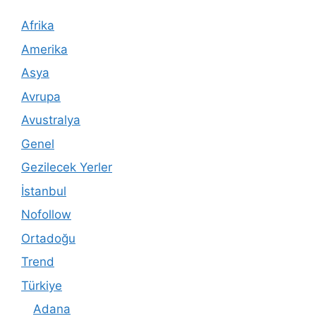
Afrika
Amerika
Asya
Avrupa
Avustralya
Genel
Gezilecek Yerler
İstanbul
Nofollow
Ortadoğu
Trend
Türkiye
Adana