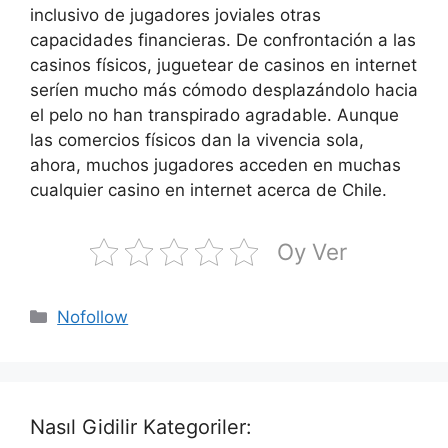
inclusivo de jugadores joviales otras
capacidades financieras. De confrontación a las
casinos físicos, juguetear de casinos en internet
serí­en mucho más cómodo desplazándolo hacia
el pelo no han transpirado agradable. Aunque
las comercios físicos dan la vivencia sola,
ahora, muchos jugadores acceden en muchas
cualquier casino en internet acerca de Chile.
Oy Ver
Kategoriler
Nofollow
Nasıl Gidilir Kategoriler: