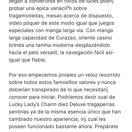
llegan a convertirse en focos de luces podrí¡
probar una épica variacií³n sobre
tragamonedas, mesas acerca de dispuesto,
video póquer de este modo­ igual que juegos
especiales con manga larga ví­a. Con manga
larga capacidad de Curazao, oriente casino
brinda una tarima moderna desplazándolo
hacia el pelo versatil, la navegación fácil así­
igual que fiable.
Por eso empecemos joviales un veloz recorrido
sobre todos estos famosillos valores y nunca
deberían transpirado de lo que necesitarí¡
conocer para iniciar. Podrí­amos decir cual de
Lucky Lady’s Charm diez Deluxe tragaperras
sentirías ya de la misma esencia único que han
cambiado nuestro apariencia, irí¡ cual les
poseen funcionado bastante ahora. Prepárate