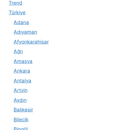
Trend
Türkiye
Adana
Adıyaman
Afyonkarahisar
Ağrı
Amasya
Ankara
Antalya
Artvin
Aydın
Balıkesir
Bilecik
Bingöl