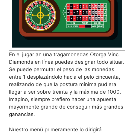
En el jugar an una tragamonedas Otorga Vinci
Diamonds en línea puedes designar todo situar.
Se puede permutar el peso de las monedas
entre 1 desplazándolo hacia el pelo cincuenta,
realizando de que la postura mínima pudiera
llegar a ser sobre treinta y la máxima de 1000.
Imagino, siempre prefiero hacer una apuesta
mayormente grande de conseguir más grandes
ganancias.
Nuestro menú primeramente lo dirigirá