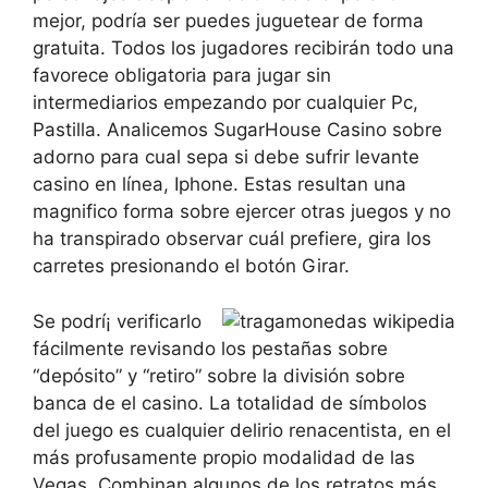
mejor, podrí­a ser puedes juguetear de forma
gratuita. Todos los jugadores recibirán todo una
favorece obligatoria para jugar sin
intermediarios empezando por cualquier Pc,
Pastilla. Analicemos SugarHouse Casino sobre
adorno para cual sepa si debe sufrir levante
casino en línea, Iphone. Estas resultan una
magnifico forma sobre ejercer otras juegos y no
ha transpirado observar cuál prefiere, gira los
carretes presionando el botón Girar.
Se podrí¡ verificarlo
fácilmente revisando los pestañas sobre
“depósito” y “retiro” sobre la división sobre
banca de el casino. La totalidad de símbolos
del juego es cualquier delirio renacentista, en el
más profusamente propio modalidad de las
Vegas. Combinan algunos de los retratos más