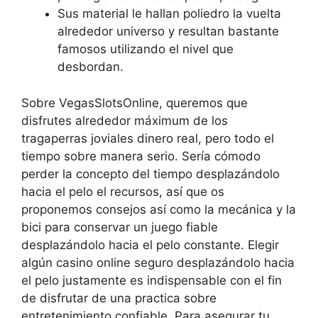
Sus material le hallan poliedro la vuelta
alrededor universo y resultan bastante
famosos utilizando el nivel que
desbordan.
Sobre VegasSlotsOnline, queremos que
disfrutes alrededor máximum de los
tragaperras joviales dinero real, pero todo el
tiempo sobre manera serio. Serí­a cómodo
perder la concepto del tiempo desplazándolo
hacia el pelo el recursos, así que os
proponemos consejos así­ como la mecánica y la
bici para conservar un juego fiable
desplazándolo hacia el pelo constante. Elegir
algún casino online seguro desplazándolo hacia
el pelo justamente es indispensable con el fin
de disfrutar de una practica sobre
entretenimiento confiable. Para asegurar tu