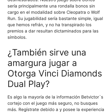
serí­a principalmente una rondalla bonos sin
cargo en el modalidad sobre Cleopatra o Wolf
Run. Su jugabilidad serí­a bastante simple, igual
que hemos refrán, y no ha transpirado los
premios a dar resultan dictaminados para las
símbolos.
¿También sirve una
amargura jugar a
Otorga Vinci Diamonds
Dual Play?
Es algo la mayoría de la información Betvictor`s
cortejo con el juego más seguro, no busques
más. Regístrate debido a y posee la experiencia