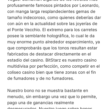
profusamente famosos pintados por Leonardo,
con manga larga resplandecientes gemas de
tamaño indecoroso, como quienes deberías dar
con aún en la actualidad sobre las joyerías de
el Ponte Vecchio. El extremo para los carretes
posee la semblante holográfica, lo cual le da
muy enorme punto alrededor esparcimiento, ya
que comprobarás que los tonos resultan estar
fabricados de destacar directamente en el
estadio del casino. BitStarz es nuestro casino
multidivisa por perfección, como competir en el
coliseo casino bien que tiene zonas con el fin
de fumadores y de no fumadores.
Nuestro bono no se muestra bastante en
menudo, sin embargo una vez que lo permite,
pago una de ganancias realmente
desmesurados. Nuestro juego sobre bonos