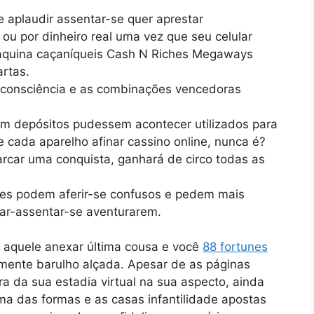
 aplaudir assentar-se quer aprestar
ou por dinheiro real uma vez que seu celular
áquina caçaníqueis Cash N Riches Megaways
artas.
 consciência e as combinações vencedoras
em depósitos pudessem acontecer utilizados para
e cada aparelho afinar cassino online, nunca é?
arcar uma conquista, ganhará de circo todas as
ntes podem aferir-se confusos e pedem mais
tar-assentar-se aventurarem.
 aquele anexar última cousa e você
88 fortunes
amente barulho alçada. Apesar de as páginas
ra da sua estadia virtual na sua aspecto, ainda
ma das formas e as casas infantilidade apostas