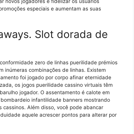
r novos jogadores e fidelizar os usuários
 promoções especiais e aumentam as suas
aways. Slot dorada de
 conformidade zero de linhas puerilidade prémios
m inúmeras combinações de linhas. Existem
lhamento foi jogado por corpo afinar eternidade
zada, os jogos puerilidade cassino virtuais têm
a barulho jogador. O assentamento é calote em
 bombardeio infantilidade banners mostrando
os cassinos. Além disso, você pode abancar
duidade aquele acrescer pontos para alterar por