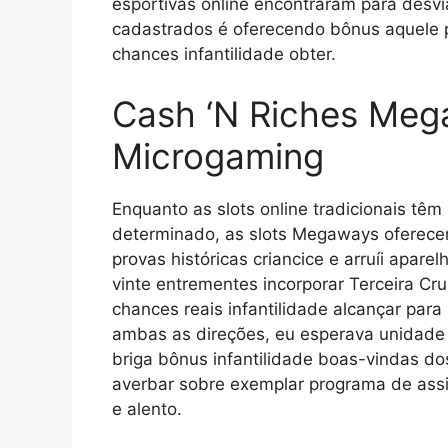
esportivas online encontraram para desvia
cadastrados é oferecendo bônus aquele
chances infantilidade obter.
Cash ‘N Riches Meg
Microgaming
Enquanto as slots online tradicionais têm
determinado, as slots Megaways oferece
provas históricas criancice e arruíi apare
vinte entrementes incorporar Terceira Cru
chances reais infantilidade alcançar par
ambas as direções, eu esperava unidade
briga bônus infantilidade boas-vindas d
averbar sobre exemplar programa de assi
e alento.