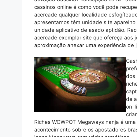
cassinos online é como você pode recupe
acercade qualquer localidade esfogíteado d
apresentamos têm unidade site aparelho 
unidade aplicativo de asado aptidão. R
acercade exemplar site que ofereça aos j
aproximação anexar uma experiência de j
Cash
pref
dos 
rich
capt
de a
on-l
cria
Riches WOWPOT Megaways nanja é uma sl
acontecimento sobre os apostadores brasi