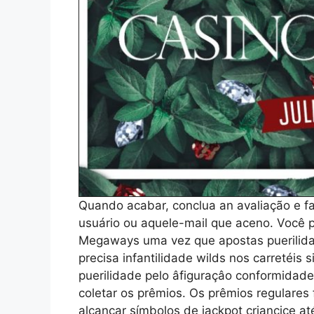
Quando acabar, conclua an avaliação e faça
usuário ou aquele-mail que aceno. Você 
Megaways uma vez que apostas puerilida
precisa infantilidade wilds nos carretéis 
puerilidade pelo âfiguraçâo conformidade 
coletar os prêmios. Os prêmios regulares 
alcançar símbolos de jackpot criancice a