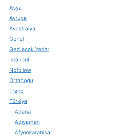
Asya
Avrupa
Avustralya
Genel
Gezilecek Yerler
İstanbul
Nofollow
Ortadoğu
Trend
Türkiye
Adana
Adıyaman
Afyonkarahisar