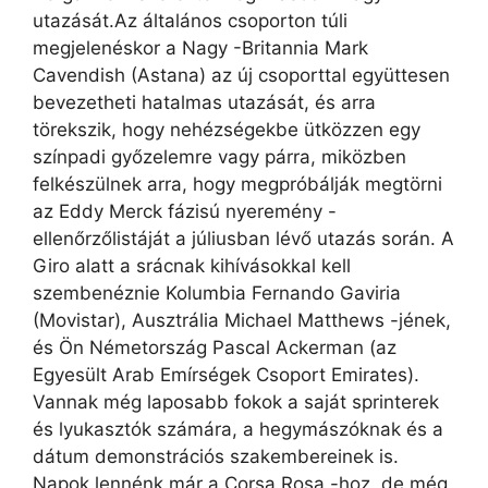
utazását.Az általános csoporton túli
megjelenéskor a Nagy -Britannia Mark
Cavendish (Astana) az új csoporttal együttesen
bevezetheti hatalmas utazását, és arra
törekszik, hogy nehézségekbe ütközzen egy
színpadi győzelemre vagy párra, miközben
felkészülnek arra, hogy megpróbálják megtörni
az Eddy Merck fázisú nyeremény -
ellenőrzőlistáját a júliusban lévő utazás során. A
Giro alatt a srácnak kihívásokkal kell
szembenéznie Kolumbia Fernando Gaviria
(Movistar), Ausztrália Michael Matthews -jének,
és Ön Németország Pascal Ackerman (az
Egyesült Arab Emírségek Csoport Emirates).
Vannak még laposabb fokok a saját sprinterek
és lyukasztók számára, a hegymászóknak és a
dátum demonstrációs szakembereinek is.
Napok lennénk már a Corsa Rosa -hoz, de még