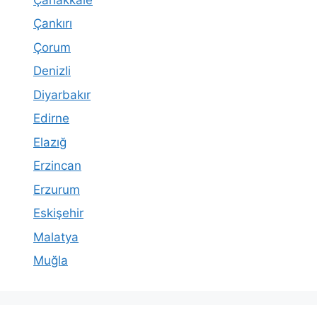
Çankırı
Çorum
Denizli
Diyarbakır
Edirne
Elazığ
Erzincan
Erzurum
Eskişehir
Malatya
Muğla