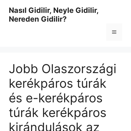
İçeriğe
Nasıl Gidilir, Neyle Gidilir,
atla
Nereden Gidilir?
Menü
Jobb Olaszországi
kerékpáros túrák
és e-kerékpáros
túrák kerékpáros
kirándulások az