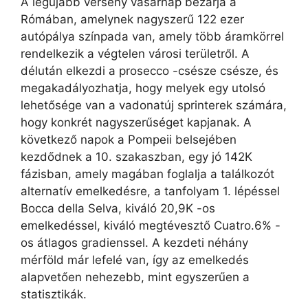
A legújabb verseny vasárnap bezárja a
Rómában, amelynek nagyszerű 122 ezer
autópálya színpada van, amely több áramkörrel
rendelkezik a végtelen városi területről. A
délután elkezdi a prosecco -csésze csésze, és
megakadályozhatja, hogy melyek egy utolsó
lehetősége van a vadonatúj sprinterek számára,
hogy konkrét nagyszerűséget kapjanak. A
következő napok a Pompeii belsejében
kezdődnek a 10. szakaszban, egy jó 142K
fázisban, amely magában foglalja a találkozót
alternatív emelkedésre, a tanfolyam 1. lépéssel
Bocca della Selva, kiváló 20,9K -os
emelkedéssel, kiváló megtévesztő Cuatro.6% -
os átlagos gradienssel. A kezdeti néhány
mérföld már lefelé van, így az emelkedés
alapvetően nehezebb, mint egyszerűen a
statisztikák.