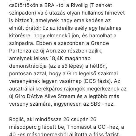
csütörtökön a BRA -tól a Rivoliig (Tizenkét
színpadon) való utazás olyan hullámos hírnevet
is biztosít, amelynek nagy emelkedése az
elmúlt órától; Ez az ideális esély egy hatalmas
kitörésre, hogy elmeneküljön, és harcolhat a
színpadra. Ebben a szezonban a Grande
Partenza az új Abruzzo részben zajlik,
amelynek lelkes 18,4K magánnap
demonstrációja (az első lépés) a hétfőn,
pontosan azzal, hogy a Giro legelső szakmai
versenyének legyen vasárnap (DOS fázis). Az
ausztráliai kerékpáros rajongók megérkeznek az
új Giro D’Ative Alive Stream és a legtöbb más
verseny számára, ingyenesen az SBS -hez.
Roglič, aki mindössze 26 csupán 26
másodpercig lépett be, Thomasot a GC -hez, a
40 -es másodpercekből állította a friss fázist,