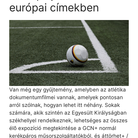
európai címekben
Van még egy gyűjtemény, amelyben az atlétika
dokumentumfilmei vannak, amelyek pontosan
arról szólnak, hogyan lehet itt néhány. Sokak
számára, akik szintén az Egyesült Királyságban
székhellyel rendelkeznek, lehetséges az összes
élõ expozíció megtekintése a GCN+ normál
kerékpáros műsorszolgáltatókból, és áttörhet+ /