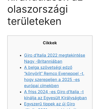
olaszországi
területeken
Cikkek
Giro d’Italia 2022 megtekintése
Nagy -Britanniában
A belga szövetségi edző
“könyörít” Remco Evenepoel -t,
hogy szerepeljen a 2025 -es
európai címekben
A friss 2024 -es Giro d’Italia -t
kínálja az Egyesült Királyságban
Egyszerű tippek az új Giro