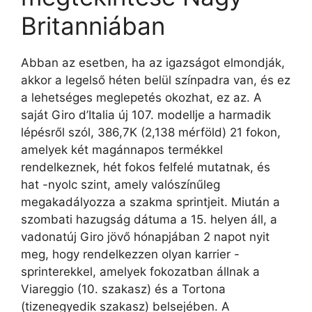
Britanniában
Abban az esetben, ha az igazságot elmondják,
akkor a legelső héten belül színpadra van, és ez
a lehetséges meglepetés okozhat, ez az. A
saját Giro d’Italia új 107. modellje a harmadik
lépésről szól, 386,7K (2,138 mérföld) 21 fokon,
amelyek két magánnapos termékkel
rendelkeznek, hét fokos felfelé mutatnak, és
hat -nyolc szint, amely valószínűleg
megakadályozza a szakma sprintjeit. Miután a
szombati hazugság dátuma a 15. helyen áll, a
vadonatúj Giro jövő hónapjában 2 napot nyit
meg, hogy rendelkezzen olyan karrier -
sprinterekkel, amelyek fokozatban állnak a
Viareggio (10. szakasz) és a Tortona
(tizenegyedik szakasz) belsejében. A