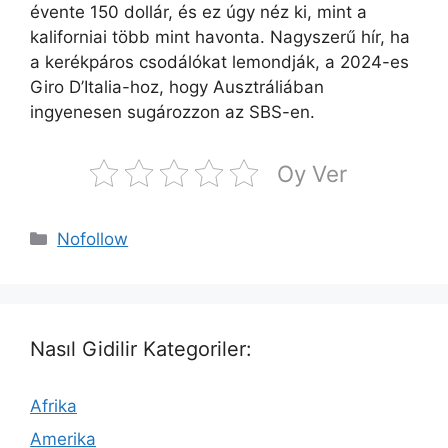
évente 150 dollár, és ez úgy néz ki, mint a
kaliforniai több mint havonta. Nagyszerű hír, ha
a kerékpáros csodálókat lemondják, a 2024-es
Giro D’Italia-hoz, hogy Ausztráliában
ingyenesen sugározzon az SBS-en.
Oy Ver
Kategoriler
Nofollow
Nasıl Gidilir Kategoriler:
Afrika
Amerika