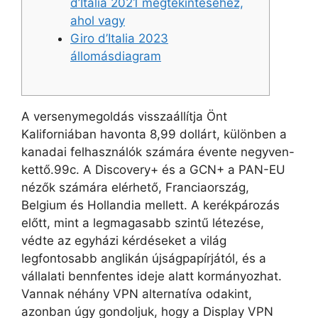
d’Italia 2021 megtekintéséhez,
ahol vagy
Giro d’Italia 2023
állomásdiagram
A versenymegoldás visszaállítja Önt
Kaliforniában havonta 8,99 dollárt, különben a
kanadai felhasználók számára évente negyven-
kettő.99c. A Discovery+ és a GCN+ a PAN-EU
nézők számára elérhető, Franciaország,
Belgium és Hollandia mellett. A kerékpározás
előtt, mint a legmagasabb szintű létezése,
védte az egyházi kérdéseket a világ
legfontosabb anglikán újságpapírjától, és a
vállalati bennfentes ideje alatt kormányozhat.
Vannak néhány VPN alternatíva odakint,
azonban úgy gondoljuk, hogy a Display VPN