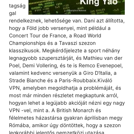
tagság
gal
rendelkeznek, lehetősége van. Dani azt állította,
hogy a Föld jobb versenyei, mint például a
Concert Tour de France, a Road World
Championships és a Tavaszi szezon
klasszikusok. Megkérdőjelezte a sport néhány
legnagyobb szupersztárját, és Mathieu van der
Poel, Demi Vollering, és te is Remco Evenepoel,
valamint kedvenc versenyük a Giro D’Italia, a
Strade Bianche és a Paris-Roubbaix.Kiváló
VPN, amelyben megoldhatja a problémáját, és
most már minden részletet megkaptunk arról,
hogyan lehet a legújabb akcióját nézni egy nagy
VPN -vel, mint a. A British Monarch és
félelmetes házastársa gyakran áprilisban megy
Rómába, amikor úgy döntöttek, hogy a szezon
legkorábbi jelentős nemzetközi utazása.