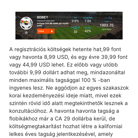
A regisztrációs költségek hetente hat,99 font
vagy havonta 8,99 USD, és egy évre 39,99 font
vagy 44,99 USD lehet. Ez előbb vagy utóbb
további 9,99 dollárt adhat meg, mindazonáltal
minden maximális tagsággal 100 % -ban
ingyenes lesz. Ne aggódjon az egyes szakaszok
korai kezdeményezési ideje miatt, mivel ezek
szintén rövid idő alatt megtekinthetők lesznek a
konzultációhoz. A havonta havonta tagság a
flobikákhoz már a CA 29 dollárba kerül, de
költségmegtakarítást hozhat létre a kaliforniai
lelkes éves tagság jelentkezésével, amely