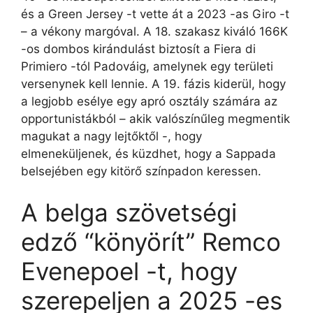
és a Green Jersey -t vette át a 2023 -as Giro -t
– a vékony margóval. A 18. szakasz kiváló 166K
-os dombos kirándulást biztosít a Fiera di
Primiero -tól Padováig, amelynek egy területi
versenynek kell lennie. A 19. fázis kiderül, hogy
a legjobb esélye egy apró osztály számára az
opportunistákból – akik valószínűleg megmentik
magukat a nagy lejtőktől -, hogy
elmeneküljenek, és küzdhet, hogy a Sappada
belsejében egy kitörő színpadon keressen.
A belga szövetségi
edző “könyörít” Remco
Evenepoel -t, hogy
szerepeljen a 2025 -es