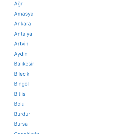
Ağrı
Amasya
Ankara
Antalya
Artvin
Aydın
Balıkesir
Bilecik
Bingöl
Bitlis
Bolu
Burdur
Bursa
Çanakkale