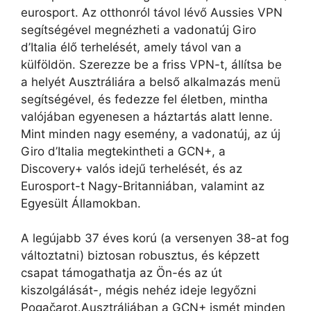
eurosport. Az otthonról távol lévő Aussies VPN
segítségével megnézheti a vadonatúj Giro
d’Italia élő terhelését, amely távol van a
külföldön. Szerezze be a friss VPN-t, állítsa be
a helyét Ausztráliára a belső alkalmazás menü
segítségével, és fedezze fel életben, mintha
valójában egyenesen a háztartás alatt lenne.
Mint minden nagy esemény, a vadonatúj, az új
Giro d’Italia megtekintheti a GCN+, a
Discovery+ valós idejű terhelését, és az
Eurosport-t Nagy-Britanniában, valamint az
Egyesült Államokban.
A legújabb 37 éves korú (a versenyen 38-at fog
változtatni) biztosan robusztus, és képzett
csapat támogathatja az Ön-és az út
kiszolgálását-, mégis nehéz ideje legyőzni
Pogačarot.Ausztráliában a GCN+ ismét minden