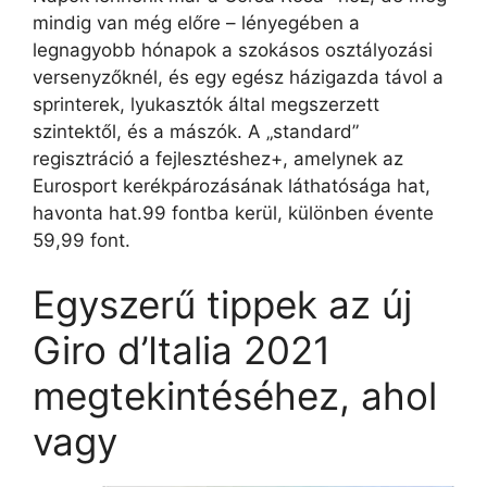
mindig van még előre – lényegében a
legnagyobb hónapok a szokásos osztályozási
versenyzőknél, és egy egész házigazda távol a
sprinterek, lyukasztók által megszerzett
szintektől, és a mászók. A „standard”
regisztráció a fejlesztéshez+, amelynek az
Eurosport kerékpározásának láthatósága hat,
havonta hat.99 fontba kerül, különben évente
59,99 font.
Egyszerű tippek az új
Giro d’Italia 2021
megtekintéséhez, ahol
vagy