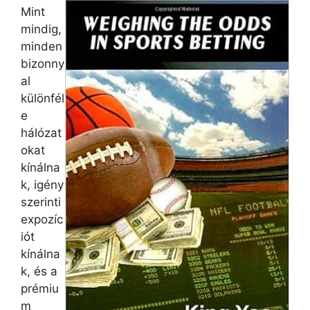
Mint
mindig,
minden
bizonny
al
különfél
e
hálózat
okat
kínálna
k, igény
szerinti
expozíc
iót
kínálna
k, és a
prémiu
m