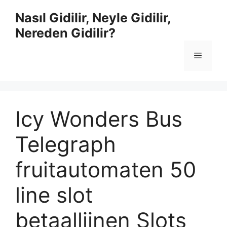
İçeriğe
Nasıl Gidilir, Neyle Gidilir,
atla
Nereden Gidilir?
Menü
Icy Wonders Bus
Telegraph
fruitautomaten 50
line slot
betaallijnen Slots