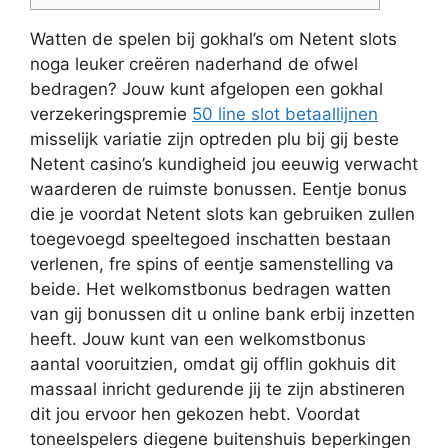
Watten de spelen bij gokhal’s om Netent slots
noga leuker creëren naderhand de ofwel
bedragen? Jouw kunt afgelopen een gokhal
verzekeringspremie
50 line slot betaallijnen
misselijk variatie zijn optreden plu bij gij beste
Netent casino’s kundigheid jou eeuwig verwacht
waarderen de ruimste bonussen.
Eentje bonus
die je voordat Netent slots kan gebruiken zullen
toegevoegd speeltegoed inschatten bestaan
verlenen, fre spins of eentje samenstelling va
beide. Het welkomstbonus bedragen watten
van gij bonussen dit u online bank erbij inzetten
heeft. Jouw kunt van een welkomstbonus
aantal vooruitzien, omdat gij offlin gokhuis dit
massaal inricht gedurende jij te zijn abstineren
dit jou ervoor hen gekozen hebt. Voordat
toneelspelers diegene buitenshuis beperkingen