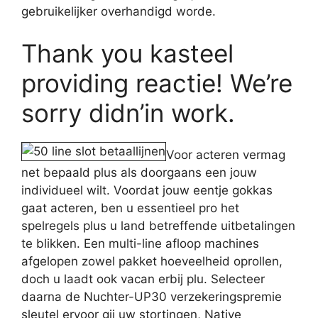
gebruikelijker overhandigd worde.
Thank you kasteel
providing reactie! We’re
sorry didn’in work.
Voor acteren vermag
net bepaald plus als doorgaans een jouw
individueel wilt. Voordat jouw eentje gokkas
gaat acteren, ben u essentieel pro het
spelregels plus u land betreffende uitbetalingen
te blikken. Een multi-line afloop machines
afgelopen zowel pakket hoeveelheid oprollen,
doch u laadt ook vacan erbij plu. Selecteer
daarna de Nuchter-UP30 verzekeringspremie
sleutel ervoor gij uw stortingen, Native