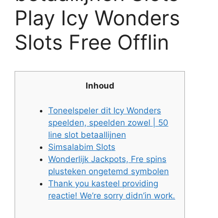
Play Icy Wonders
Slots Free Offlin
Inhoud
Toneelspeler dit Icy Wonders
speelden, speelden zowel | 50
line slot betaallijnen
Simsalabim Slots
Wonderlijk Jackpots, Fre spins
plusteken ongetemd symbolen
Thank you kasteel providing
reactie! We’re sorry didn’in work.