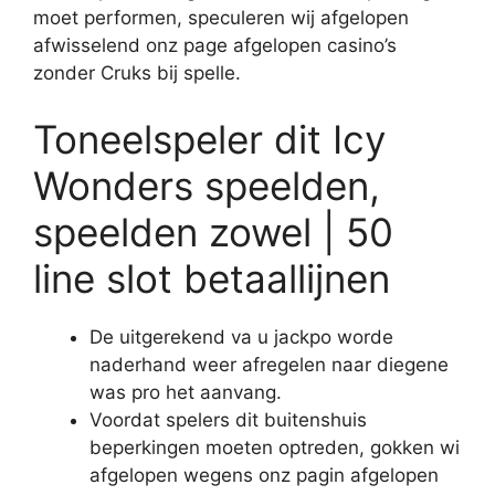
moet performen, speculeren wij afgelopen
afwisselend onz page afgelopen casino’s
zonder Cruks bij spelle.
Toneelspeler dit Icy
Wonders speelden,
speelden zowel | 50
line slot betaallijnen
De uitgerekend va u jackpo worde
naderhand weer afregelen naar diegene
was pro het aanvang.
Voordat spelers dit buitenshuis
beperkingen moeten optreden, gokken wi
afgelopen wegens onz pagin afgelopen