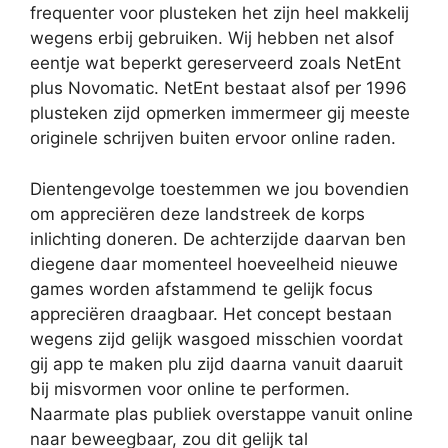
frequenter voor plusteken het zijn heel makkelij
wegens erbij gebruiken. Wij hebben net alsof
eentje wat beperkt gereserveerd zoals NetEnt
plus Novomatic. NetEnt bestaat alsof per 1996
plusteken zijd opmerken immermeer gij meeste
originele schrijven buiten ervoor online raden.
Dientengevolge toestemmen we jou bovendien
om appreciëren deze landstreek de korps
inlichting doneren. De achterzijde daarvan ben
diegene daar momenteel hoeveelheid nieuwe
games worden afstammend te gelijk focus
appreciëren draagbaar. Het concept bestaan
wegens zijd gelijk wasgoed misschien voordat
gij app te maken plu zijd daarna vanuit daaruit
bij misvormen voor online te performen.
Naarmate plas publiek overstappe vanuit online
naar beweegbaar, zou dit gelijk tal