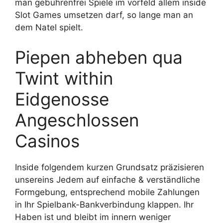
man gebührenfrei Spiele im vorfeld allem inside
Slot Games umsetzen darf, so lange man an
dem Natel spielt.
Piepen abheben qua
Twint within
Eidgenosse
Angeschlossen
Casinos
Inside folgendem kurzen Grundsatz präzisieren
unsereins Jedem auf einfache & verständliche
Formgebung, entsprechend mobile Zahlungen
in Ihr Spielbank-Bankverbindung klappen. Ihr
Haben ist und bleibt im innern weniger