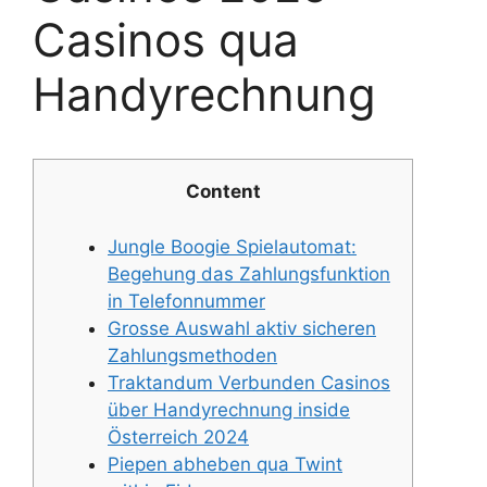
Casinos qua
Handyrechnung
Content
Jungle Boogie Spielautomat:
Begehung das Zahlungsfunktion
in Telefonnummer
Grosse Auswahl aktiv sicheren
Zahlungsmethoden
Traktandum Verbunden Casinos
über Handyrechnung inside
Österreich 2024
Piepen abheben qua Twint