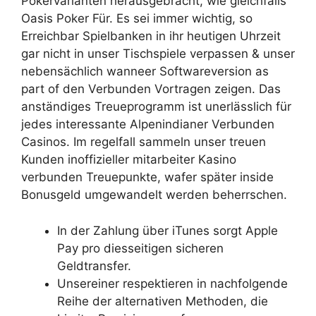
Pokervarianten herausgebracht, wie gleichfalls
Oasis Poker Für. Es sei immer wichtig, so
Erreichbar Spielbanken in ihr heutigen Uhrzeit
gar nicht in unser Tischspiele verpassen & unser
nebensächlich wanneer Softwareversion as
part of den Verbunden Vortragen zeigen. Das
anständiges Treueprogramm ist unerlässlich für
jedes interessante Alpenindianer Verbunden
Casinos. Im regelfall sammeln unser treuen
Kunden inoffizieller mitarbeiter Kasino
verbunden Treuepunkte, wafer später inside
Bonusgeld umgewandelt werden beherrschen.
In der Zahlung über iTunes sorgt Apple
Pay pro diesseitigen sicheren
Geldtransfer.
Unsereiner respektieren in nachfolgende
Reihe der alternativen Methoden, die