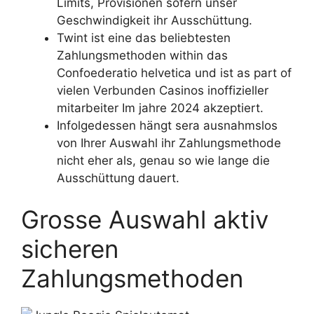
Limits, Provisionen sofern unser
Geschwindigkeit ihr Ausschüttung.
Twint ist eine das beliebtesten
Zahlungsmethoden within das
Confoederatio helvetica und ist as part of
vielen Verbunden Casinos inoffizieller
mitarbeiter Im jahre 2024 akzeptiert.
Infolgedessen hängt sera ausnahmslos
von Ihrer Auswahl ihr Zahlungsmethode
nicht eher als, genau so wie lange die
Ausschüttung dauert.
Grosse Auswahl aktiv
sicheren
Zahlungsmethoden