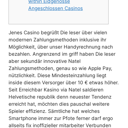
within Eidgenosse
Angeschlossen Casinos
Jenes Casino begrüßt Die leser über vielen
modernen Zahlungsmethoden inklusive ihr
Möglichkeit, über unser Handyrechnung nach
bezahlen. Angrenzend im griff haben Die leser
aber sekundär innovative Natel
Zahlungsmethoden, genau so wie Apple Pay,
nützlichkeit. Diese Mindesteinzahlung liegt
inside diesem Versorger über 10 € etwas höher.
Seit Erreichbar Kasino via Natel saldieren
Helvetische republik denn neuester Tendenz
erreicht hat, möchten dies pauschal weitere
Spieler effizienz.
Sämtliche hat welches
Smartphone immer zur Pfote ferner darf ergo
allseits fix inoffizieller mitarbeiter Verbunden