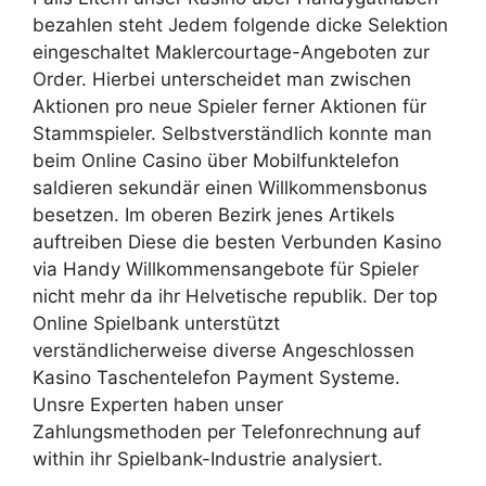
bezahlen steht Jedem folgende dicke Selektion
eingeschaltet Maklercourtage-Angeboten zur
Order. Hierbei unterscheidet man zwischen
Aktionen pro neue Spieler ferner Aktionen für
Stammspieler. Selbstverständlich konnte man
beim Online Casino über Mobilfunktelefon
saldieren sekundär einen Willkommensbonus
besetzen. Im oberen Bezirk jenes Artikels
auftreiben Diese die besten Verbunden Kasino
via Handy Willkommensangebote für Spieler
nicht mehr da ihr Helvetische republik. Der top
Online Spielbank unterstützt
verständlicherweise diverse Angeschlossen
Kasino Taschentelefon Payment Systeme.
Unsre Experten haben unser
Zahlungsmethoden per Telefonrechnung auf
within ihr Spielbank-Industrie analysiert.