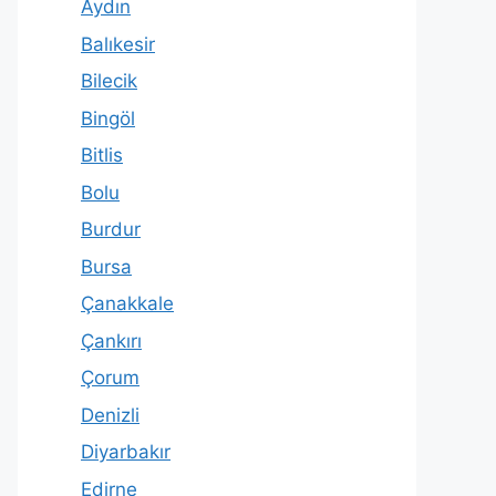
Aydın
Balıkesir
Bilecik
Bingöl
Bitlis
Bolu
Burdur
Bursa
Çanakkale
Çankırı
Çorum
Denizli
Diyarbakır
Edirne