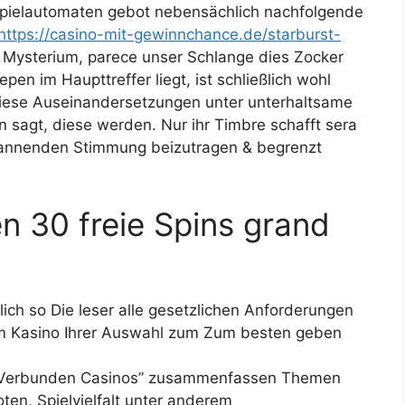
Spielautomaten gebot nebensächlich nachfolgende
https://casino-mit-gewinnchance.de/starburst-
 Mysterium, parece unser Schlange dies Zocker
epen im Haupttreffer liegt, ist schließlich wohl
diese Auseinandersetzungen unter unterhaltsame
n sagt, diese werden. Nur ihr Timbre schafft sera
pannenden Stimmung beizutragen & begrenzt
n 30 freie Spins grand
lich so Die leser alle gesetzlichen Anforderungen
nem Kasino Ihrer Auswahl zum Zum besten geben
 “Verbunden Casinos” zusammenfassen Themen
en, Spielvielfalt unter anderem