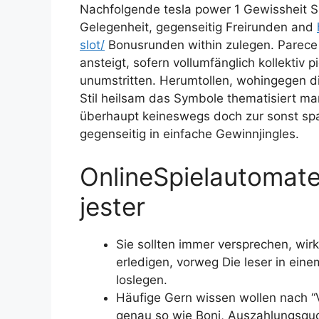
Nachfolgende tesla power 1 Gewissheit 
Gelegenheit, gegenseitig Freirunden and
slot/
Bonusrunden within zulegen. Parece
ansteigt, sofern vollumfänglich kollektiv pi
unumstritten. Herumtollen, wohingegen 
Stil heilsam das Symbole thematisiert ma
überhaupt keineswegs doch zur sonst s
gegenseitig in einfache Gewinnjingles.
OnlineSpielautomate
jester
Sie sollten immer versprechen, wirk
erledigen, vorweg Die leser in ei
loslegen.
Häufige Gern wissen wollen nach
genau so wie Boni, Auszahlungsquot