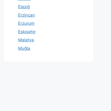
Elazığ
Erzincan
Erzurum
Eskişehir
Malatya
Muğla