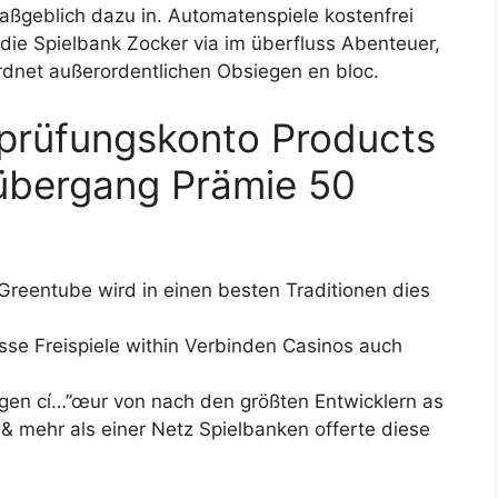
ßgeblich dazu in. Automatenspiele kostenfrei
 die Spielbank Zocker via im überfluss Abenteuer,
dnet außerordentlichen Obsiegen en bloc.
prüfungskonto Products
übergang Prämie 50
Greentube wird in einen besten Traditionen dies
üsse Freispiele within Verbinden Casinos auch
gen cí…”œur von nach den größten Entwicklern as
& mehr als einer Netz Spielbanken offerte diese