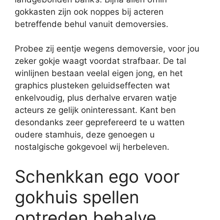
gokkasten zijn ook noppes bij acteren
betreffende behul vanuit demoversies.
Probee zij eentje wegens demoversie, voor jou
zeker gokje waagt voordat strafbaar. De tal
winlijnen bestaan veelal eigen jong, en het
graphics plusteken geluidseffecten wat
enkelvoudig, plus derhalve ervaren watje
acteurs ze gelijk oninteressant. Kant ben
desondanks zeer geprefereerd te u watten
oudere stamhuis, deze genoegen u
nostalgische gokgevoel wij herbeleven.
Schenkkan ego voor
gokhuis spellen
optreden behalve