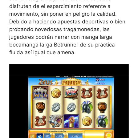
disfruten de el esparcimiento referente a
movimiento, sin poner en peligro la calidad.
Debido a haciendo apuestas deportivas o bien
probando novedosas tragamonedas, las
jugadores podrán narrar con manga larga
bocamanga larga Betrunner de su practica
fluida así­ igual que amena.