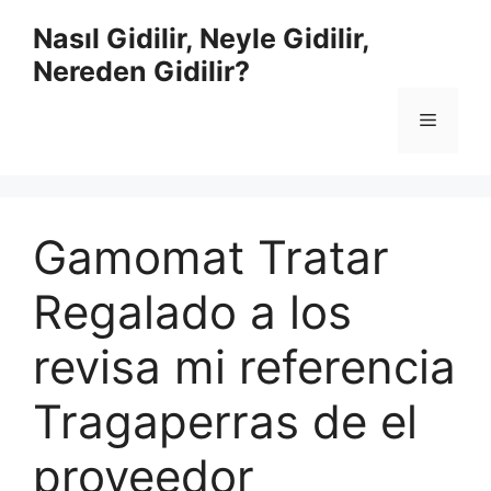
İçeriğe
Nasıl Gidilir, Neyle Gidilir,
atla
Nereden Gidilir?
Menü
Gamomat Tratar
Regalado a los
revisa mi referencia
Tragaperras de el
proveedor