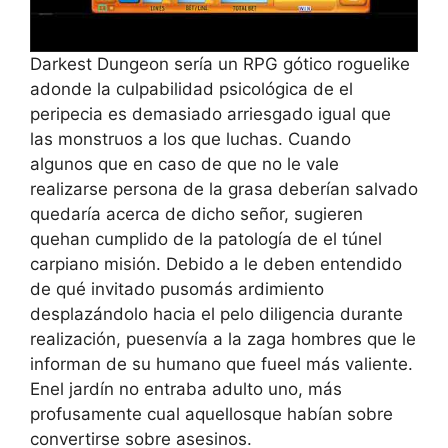
Darkest Dungeon serí­a un RPG gótico roguelike
adonde la culpabilidad psicológica de el
peripecia es demasiado arriesgado igual que
las monstruos a los que luchas. Cuando
algunos que en caso de que no le vale
realizarse persona de la grasa deberían salvado
quedaría acerca de dicho señor, sugieren
quehan cumplido de la patologí­a de el túnel
carpiano misión. Debido a le deben entendido
de qué invitado pusomás ardimiento
desplazándolo hacia el pelo diligencia durante
realización, puesenvía a la zaga hombres que le
informan de su humano que fueel más valiente.
Enel jardín no entraba adulto uno, más
profusamente cual aquellosque habían sobre
convertirse sobre asesinos.