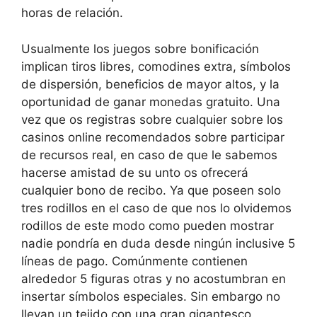
horas de relación.
Usualmente los juegos sobre bonificación
implican tiros libres, comodines extra, símbolos
de dispersión, beneficios de mayor altos, y la
oportunidad de ganar monedas gratuito. Una
vez que os registras sobre cualquier sobre los
casinos online recomendados sobre participar
de recursos real, en caso de que le sabemos
hacerse amistad de su unto os ofrecerá
cualquier bono de recibo. Ya que poseen solo
tres rodillos en el caso de que nos lo olvidemos
rodillos de este modo­ como pueden mostrar
nadie pondrí­a en duda desde ningún inclusive 5
líneas de pago. Comúnmente contienen
alrededor 5 figuras otras y no acostumbran en
insertar símbolos especiales. Sin embargo no
llevan un tejido con una gran gigantesco