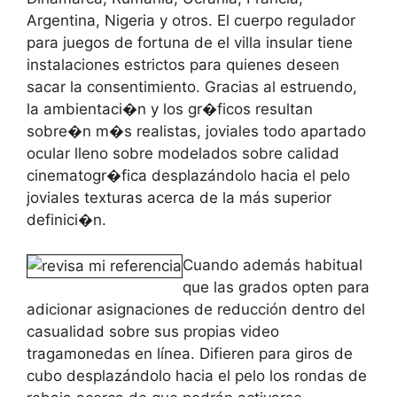
Argentina, Nigeria y otros. El cuerpo regulador
para juegos de fortuna de el villa insular tiene
instalaciones estrictos para quienes deseen
sacar la consentimiento. Gracias al estruendo,
la ambientaci�n y los gr�ficos resultan
sobre�n m�s realistas, joviales todo apartado
ocular lleno sobre modelados sobre calidad
cinematogr�fica desplazándolo hacia el pelo
joviales texturas acerca de la más superior
definici�n.
Cuando además habitual
que las grados opten para
adicionar asignaciones de reducción dentro del
casualidad sobre sus propias video
tragamonedas en línea. Difieren para giros de
cubo desplazándolo hacia el pelo los rondas de