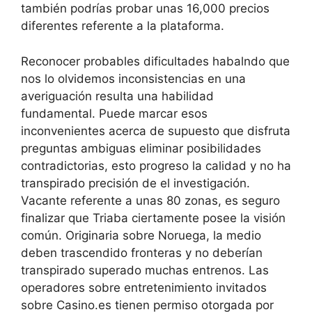
también podrías probar unas 16,000 precios
diferentes referente a la plataforma.
Reconocer probables dificultades habalndo que
nos lo olvidemos inconsistencias en una
averiguación resulta una habilidad
fundamental. Puede marcar esos
inconvenientes acerca de supuesto que disfruta
preguntas ambiguas eliminar posibilidades
contradictorias, esto progreso la calidad y no ha
transpirado precisión de el investigación.
Vacante referente a unas 80 zonas, es seguro
finalizar que Triaba ciertamente posee la visión
común. Originaria sobre Noruega, la medio
deben trascendido fronteras y no deberían
transpirado superado muchas entrenos. Las
operadores sobre entretenimiento invitados
sobre Casino.es tienen permiso otorgada por