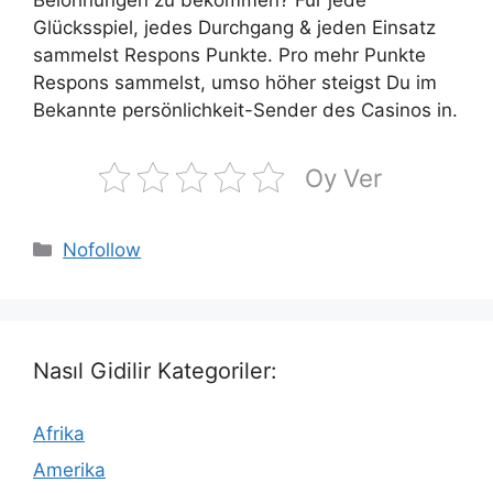
Glücksspiel, jedes Durchgang & jeden Einsatz
sammelst Respons Punkte. Pro mehr Punkte
Respons sammelst, umso höher steigst Du im
Bekannte persönlichkeit-Sender des Casinos in.
Oy Ver
Kategoriler
Nofollow
Nasıl Gidilir Kategoriler:
Afrika
Amerika