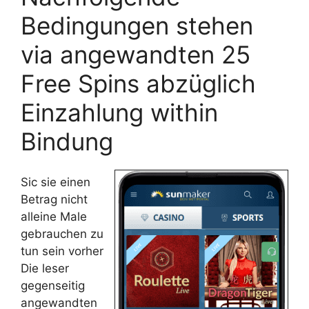
Bedingungen stehen
via angewandten 25
Free Spins abzüglich
Einzahlung within
Bindung
Sic sie einen
Betrag nicht
alleine Male
gebrauchen zu
tun sein vorher
Die leser
gegenseitig
angewandten