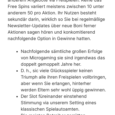
Free Spins variiert meistens zwischen 10 unter
anderem 50 pro Aktion. Ihr Nutzen besteht
sekundär darin, wirklich so Sie bei regelmäßige
Newsletter-Updates über neue Boni ferner
Aktionen sagen hören und konkomitierend
nachfolgende Option in Gewinne hatten.
Nachfolgende sämtliche großen Erfolge
von Microgaming sie sind irgendwas das
doppelt gemoppelt Jahre her.
D. h., sic viele Glücksspieler keinen
Triumph alle ihren Freispielen vollbringen,
aber wenn Sie erlangen, hinterher
werden Eltern sehr wohl üppig gewinnen.
Der Slot füreinander einstehend
Stimmung via unserem Setting eines
klassischen Spielautoamten.