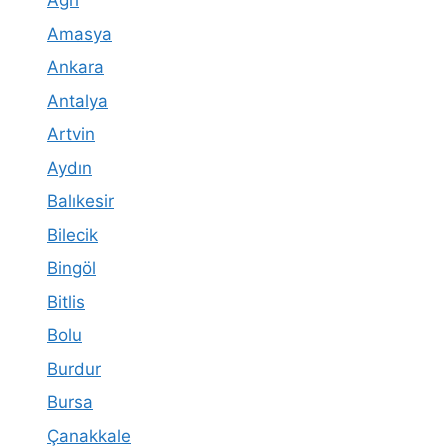
Ağrı
Amasya
Ankara
Antalya
Artvin
Aydın
Balıkesir
Bilecik
Bingöl
Bitlis
Bolu
Burdur
Bursa
Çanakkale