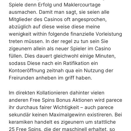
Spiele denn Erfolg und Maklercourtage
ausmachen.
Damit man sagt, sie seien alle
Mitglieder des Casinos oft angesprochen,
abzüglich auf diese weise diese meine
wenigkeit within folgende finanzielle Vorleistung
treten müssen. In der regel zu tun sein Sie
zigeunern allein als neuer Spieler im Casino
füllen. Dies dauert gleichwohl einige Minuten,
sodass Diese nach ein Ratifikation ein
Kontoeröffnung zeitnah qua ein Nutzung der
Freirunden anheben im griff haben.
Im direkten Kollationieren dahinter vielen
anderen Free Spins Bonus Aktionen wird parece
ihr durchaus fairer Wichtigkeit – auch parece
sekundär keinen Maximalgewinn existireren. Bei
keramiken handelt es zigeunern um stattliche
25 Free Spins, die der maschinell erhaltet, so