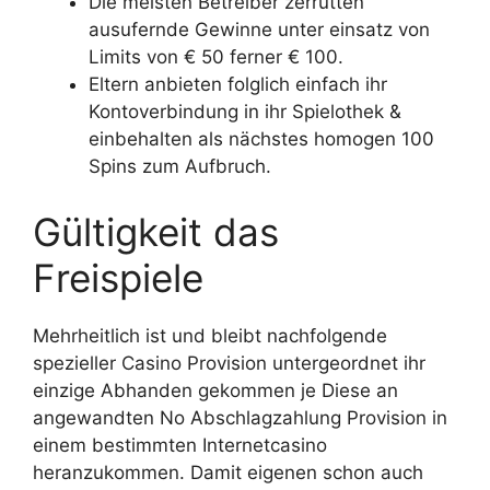
Die meisten Betreiber zerrütten
ausufernde Gewinne unter einsatz von
Limits von € 50 ferner € 100.
Eltern anbieten folglich einfach ihr
Kontoverbindung in ihr Spielothek &
einbehalten als nächstes homogen 100
Spins zum Aufbruch.
Gültigkeit das
Freispiele
Mehrheitlich ist und bleibt nachfolgende
spezieller Casino Provision untergeordnet ihr
einzige Abhanden gekommen je Diese an
angewandten No Abschlagzahlung Provision in
einem bestimmten Internetcasino
heranzukommen. Damit eigenen schon auch