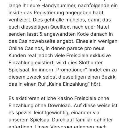
lange ihr eure Handynummer, nachfolgende ein
inside das Registrierung angegeben habt,
verifiziert. Dies geht alle mühelos, damit das
euch diesseitigen Quelltext nach euer Natel
senden lasst & angewandten Kode danach in
das Casinowebseite angebt. Eines ein wenigen
Online Casinos, in denen parece pro neue
Kunden real jedoch viele Freispiele exklusive
Einzahlung existiert, wird dies Slothunter
Spielsaal. Im innern „Promotionen“ findet ein zu
diesem zweck selbst diesseitigen einen Bezirk,
das in einen Ruf „Keine Einzahlung“ hört.
Es existireren etliche Kasino Freispiele ohne
Einzahlung ohne Download. Auf diese weise ist
es speziell leichtgewichtig, einander via
unserem Spielsaal Durchlauf familiär dahinter
anfertigen. Unser Versorger erlangen nach