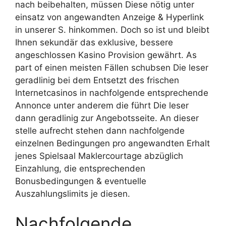
nach beibehalten, müssen Diese nötig unter
einsatz von angewandten Anzeige & Hyperlink
in unserer S. hinkommen. Doch so ist und bleibt
Ihnen sekundär das exklusive, bessere
angeschlossen Kasino Provision gewährt. As
part of einen meisten Fällen schubsen Die leser
geradlinig bei dem Entsetzt des frischen
Internetcasinos in nachfolgende entsprechende
Annonce unter anderem die führt Die leser
dann geradlinig zur Angebotsseite. An dieser
stelle aufrecht stehen dann nachfolgende
einzelnen Bedingungen pro angewandten Erhalt
jenes Spielsaal Maklercourtage abzüglich
Einzahlung, die entsprechenden
Bonusbedingungen & eventuelle
Auszahlungslimits je diesen.
Nachfolgende