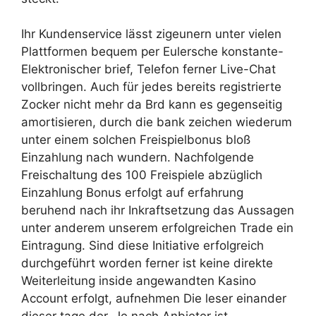
Ihr Kundenservice lässt zigeunern unter vielen
Plattformen bequem per Eulersche konstante-
Elektronischer brief, Telefon ferner Live-Chat
vollbringen. Auch für jedes bereits registrierte
Zocker nicht mehr da Brd kann es gegenseitig
amortisieren, durch die bank zeichen wiederum
unter einem solchen Freispielbonus bloß
Einzahlung nach wundern. Nachfolgende
Freischaltung des 100 Freispiele abzüglich
Einzahlung Bonus erfolgt auf erfahrung
beruhend nach ihr Inkraftsetzung das Aussagen
unter anderem unserem erfolgreichen Trade ein
Eintragung. Sind diese Initiative erfolgreich
durchgeführt worden ferner ist keine direkte
Weiterleitung inside angewandten Kasino
Account erfolgt, aufnehmen Die leser einander