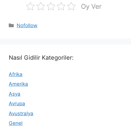
Oy Ver
Kategoriler
Nofollow
Nasıl Gidilir Kategoriler:
Afrika
Amerika
Asya
Avrupa
Avustralya
Genel