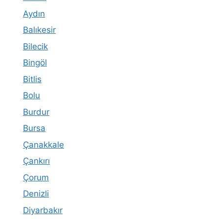
Aydın
Balıkesir
Bilecik
Bingöl
Bitlis
Bolu
Burdur
Bursa
Çanakkale
Çankırı
Çorum
Denizli
Diyarbakır