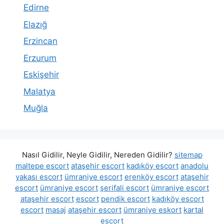
Edirne
Elazığ
Erzincan
Erzurum
Eskişehir
Malatya
Muğla
Nasıl Gidilir, Neyle Gidilir, Nereden Gidilir?
sitemap
maltepe escort
ataşehir escort
kadıköy escort
anadolu
yakası escort
ümraniye escort
erenköy escort
ataşehir
escort
ümraniye escort
şerifali escort
ümraniye escort
ataşehir escort
escort
pendik escort
kadıköy escort
escort
masaj
ataşehir escort
ümraniye eskort
kartal
escort