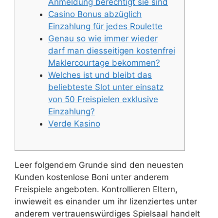
Anmeldung berechtigt sie sind
Casino Bonus abzüglich
Einzahlung für jedes Roulette
Genau so wie immer wieder
darf man diesseitigen kostenfrei
Maklercourtage bekommen?
Welches ist und bleibt das
beliebteste Slot unter einsatz
von 50 Freispielen exklusive
Einzahlung?
Verde Kasino
Leer folgendem Grunde sind den neuesten
Kunden kostenlose Boni unter anderem
Freispiele angeboten. Kontrollieren Eltern,
inwieweit es einander um ihr lizenziertes unter
anderem vertrauenswürdiges Spielsaal handelt