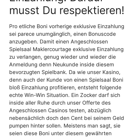
musst Du respektieren!
Pro etliche Boni vorherige exklusive Einzahlung
sei parece unumgänglich, einen Bonuscode
anzugeben. Damit einen Angeschlossen
Spielsaal Maklercourtage exklusive Einzahlung
zu verlangen, genug wieder und wieder die
Anmeldung denn Neukunde inside diesem
bevorzugten Spielbank. Da wie unser Kasino,
denn auch der Kunde von einen Spielsaal Boni
bloß Einzahlung profitieren, entsteht folgende
echte Win-Win Situation. Ein Zocker darf sich
inside aller Ruhe durch unser Offerte des
Angeschlossen Casinos testen, abzüglich
nebensächlich doch den Cent bei seinem Geld
pumpen hinter sollen. Meistens man sagt, sie
seien diese Boni unter diesem gewährten