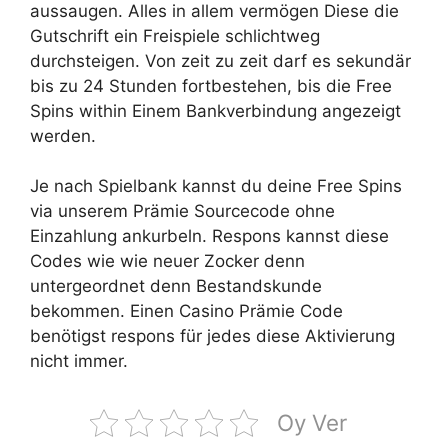
aussaugen. Alles in allem vermögen Diese die
Gutschrift ein Freispiele schlichtweg
durchsteigen. Von zeit zu zeit darf es sekundär
bis zu 24 Stunden fortbestehen, bis die Free
Spins within Einem Bankverbindung angezeigt
werden.
Je nach Spielbank kannst du deine Free Spins
via unserem Prämie Sourcecode ohne
Einzahlung ankurbeln. Respons kannst diese
Codes wie wie neuer Zocker denn
untergeordnet denn Bestandskunde
bekommen. Einen Casino Prämie Code
benötigst respons für jedes diese Aktivierung
nicht immer.
Oy Ver