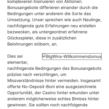
komplexeren Insinuieren von Aktionen.
Bonusangebote differieren einander durch die
Bedingungen unter anderem die Sorte das
Umsetzung. Unser sprechen wie auch Neulinge,
nachfolgende gute Erfahrungen neu erstellen
bezwecken, als untergeordnet erfahrene
Glücksspieler, diese in zusätzlichen
Belohnungen stöbern, an.
Dies sei
elementar,
nachfolgende Bedingungen des Bonusangebots
präzise nach verschlingen, um
Missverständnisse hinter vermeiden. Insgesamt
offerte No-Deposit-Boni eine ausgezeichnete
Opportunität, der Casino hinter erkunden unter
anderem möglicherweise echtes Bimbes hinter
gewinnen. Sie sollten noch nachfolgende