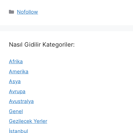
Kategoriler
Nofollow
Nasıl Gidilir Kategoriler:
Afrika
Amerika
Asya
Avrupa
Avustralya
Genel
Gezilecek Yerler
İstanbul