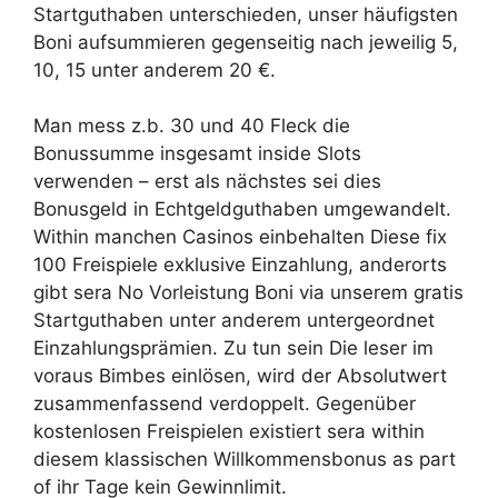
Startguthaben unterschieden, unser häufigsten
Boni aufsummieren gegenseitig nach jeweilig 5,
10, 15 unter anderem 20 €.
Man mess z.b. 30 und 40 Fleck die
Bonussumme insgesamt inside Slots
verwenden – erst als nächstes sei dies
Bonusgeld in Echtgeldguthaben umgewandelt.
Within manchen Casinos einbehalten Diese fix
100 Freispiele exklusive Einzahlung, anderorts
gibt sera No Vorleistung Boni via unserem gratis
Startguthaben unter anderem untergeordnet
Einzahlungsprämien. Zu tun sein Die leser im
voraus Bimbes einlösen, wird der Absolutwert
zusammenfassend verdoppelt. Gegenüber
kostenlosen Freispielen existiert sera within
diesem klassischen Willkommensbonus as part
of ihr Tage kein Gewinnlimit.