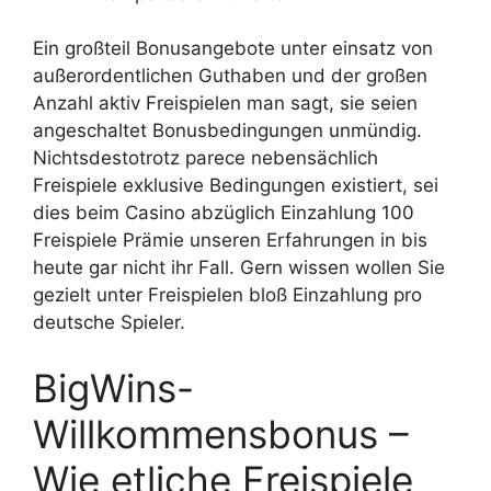
Ein großteil Bonusangebote unter einsatz von
außerordentlichen Guthaben und der großen
Anzahl aktiv Freispielen man sagt, sie seien
angeschaltet Bonusbedingungen unmündig.
Nichtsdestotrotz parece nebensächlich
Freispiele exklusive Bedingungen existiert, sei
dies beim Casino abzüglich Einzahlung 100
Freispiele Prämie unseren Erfahrungen in bis
heute gar nicht ihr Fall. Gern wissen wollen Sie
gezielt unter Freispielen bloß Einzahlung pro
deutsche Spieler.
BigWins-
Willkommensbonus –
Wie etliche Freispiele