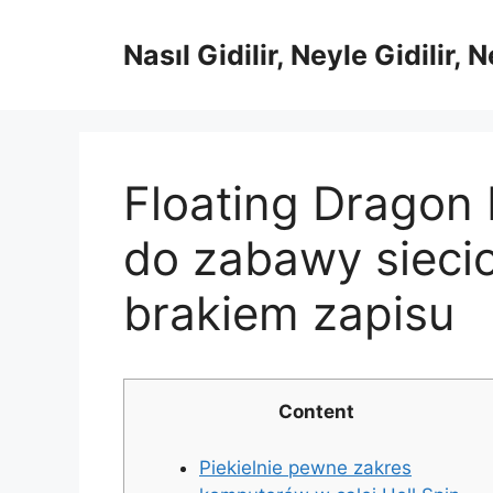
İçeriğe
atla
Nasıl Gidilir, Neyle Gidilir, 
Floating Dragon 
do zabawy sieci
brakiem zapisu
Content
Piekielnie pewne zakres