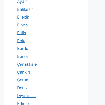
Aydın
Balıkesir
Bilecik
Bingöl
Bitlis
Bolu
Burdur
Bursa
Çanakkale
Çankırı
Çorum
Denizli
Diyarbakır
Edirne