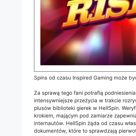
Spins od czasu Inspired Gaming może być
Za sprawą tego fani potrafią podniesien
intensywniejsze przeżycia w trakcie rozr
plusów biblioteki gierek w HellSpin. Wer
krokiem, mającym pod zamiarze zapewnia
internautów. HellSpin żąda od czasu wł
dokumentów, które to sprawdzają pierwotn