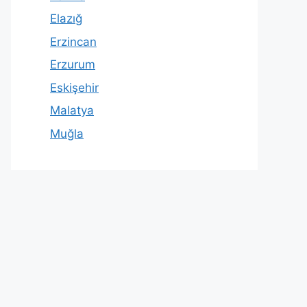
Elazığ
Erzincan
Erzurum
Eskişehir
Malatya
Muğla