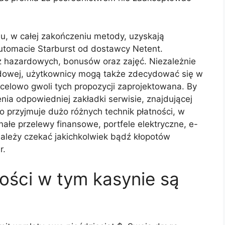
alu, w całej zakończeniu metody, uzyskają
automacie Starburst od dostawcy Netent.
 hazardowych, bonusów oraz zajęć. Niezależnie
rdowej, użytkownicy mogą także zdecydować się w
t celowo gwoli tych propozycji zaprojektowana. By
ia odpowiedniej zakładki serwisie, znajdującej
no przyjmuje dużo różnych technik płatności, w
ałe przelewy finansowe, portfele elektryczne, e-
 należy czekać jakichkolwiek bądź kłopotów
r.
ności w tym kasynie są