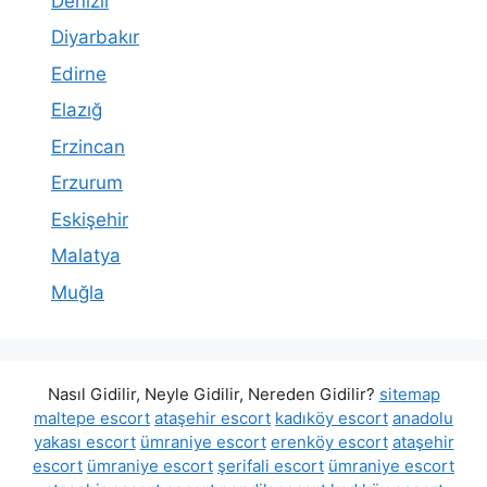
Denizli
Diyarbakır
Edirne
Elazığ
Erzincan
Erzurum
Eskişehir
Malatya
Muğla
Nasıl Gidilir, Neyle Gidilir, Nereden Gidilir?
sitemap
maltepe escort
ataşehir escort
kadıköy escort
anadolu
yakası escort
ümraniye escort
erenköy escort
ataşehir
escort
ümraniye escort
şerifali escort
ümraniye escort