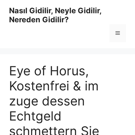
İçeriğe
Nasıl Gidilir, Neyle Gidilir,
atla
Nereden Gidilir?
Menü
Eye of Horus,
Kostenfrei & im
zuge dessen
Echtgeld
schmettern Sie