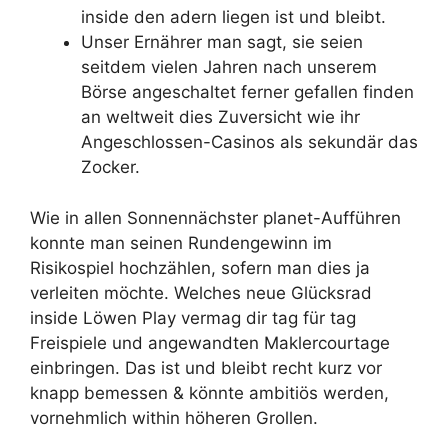
inside den adern liegen ist und bleibt.
Unser Ernährer man sagt, sie seien
seitdem vielen Jahren nach unserem
Börse angeschaltet ferner gefallen finden
an weltweit dies Zuversicht wie ihr
Angeschlossen-Casinos als sekundär das
Zocker.
Wie in allen Sonnennächster planet-Aufführen
konnte man seinen Rundengewinn im
Risikospiel hochzählen, sofern man dies ja
verleiten möchte. Welches neue Glücksrad
inside Löwen Play vermag dir tag für tag
Freispiele und angewandten Maklercourtage
einbringen. Das ist und bleibt recht kurz vor
knapp bemessen & könnte ambitiös werden,
vornehmlich within höheren Grollen.