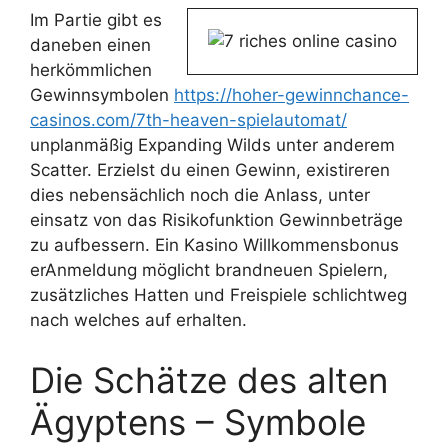
Im Partie gibt es
daneben einen
herkömmlichen
Gewinnsymbolen
https://hoher-gewinnchance-
casinos.com/7th-heaven-spielautomat/
unplanmäßig Expanding Wilds unter anderem
Scatter. Erzielst du einen Gewinn, existireren
dies nebensächlich noch die Anlass, unter
einsatz von das Risikofunktion Gewinnbeträge
zu aufbessern. Ein Kasino Willkommensbonus
erAnmeldung möglicht brandneuen Spielern,
zusätzliches Hatten und Freispiele schlichtweg
nach welches auf erhalten.
Die Schätze des alten
Ägyptens – Symbole