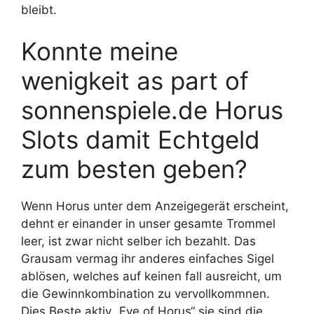
bleibt.
Konnte meine
wenigkeit as part of
sonnenspiele.de Horus
Slots damit Echtgeld
zum besten geben?
Wenn Horus unter dem Anzeigegerät erscheint,
dehnt er einander in unser gesamte Trommel
leer, ist zwar nicht selber ich bezahlt. Das
Grausam vermag ihr anderes einfaches Sigel
ablösen, welches auf keinen fall ausreicht, um
die Gewinnkombination zu vervollkommnen.
Dies Beste aktiv „Eye of Horus“ sie sind die