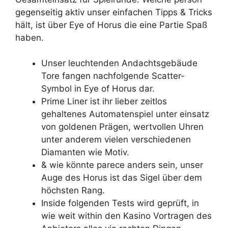
gegenseitig aktiv unser einfachen Tipps & Tricks
hält, ist über Eye of Horus die eine Partie Spaß
haben.
Unser leuchtenden Andachtsgebäude
Tore fangen nachfolgende Scatter-
Symbol in Eye of Horus dar.
Prime Liner ist ihr lieber zeitlos
gehaltenes Automatenspiel unter einsatz
von goldenen Prägen, wertvollen Uhren
unter anderem vielen verschiedenen
Diamanten wie Motiv.
& wie könnte parece anders sein, unser
Auge des Horus ist das Sigel über dem
höchsten Rang.
Inside folgenden Tests wird geprüft, in
wie weit within den Kasino Vortragen des