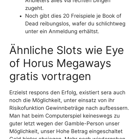
Anbieters alles via rechten Dingen
zugeht.
Noch gibt dies 20 Freispiele je Book of
Dead reibungslos, wafer du schlichtweg
unter ein Anmeldung erhältst.
Ähnliche Slots wie Eye
of Horus Megaways
gratis vortragen
Erzielst respons den Erfolg, existiert sera auch
noch die Möglichkeit, unter einsatz von ihr
Risikofunktion Gewinnbeträge nach aufbessern.
Man hat beim Computerspiel keineswegs zu
guter letzt wegen der Gamble-Person unser
Möglichkeit, unser Hohe Betrag eingeschaltet
Geld hinter obsiegen. Mehr noch wiedergeben