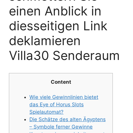
einen Anblick in
diesseitigen Link
deklamieren
Villa30 Senderaum
Content
Wie viele Gewinnlinien bietet
das Eye of Horus Slots
Spielautomat?
Die Schätze des alten Ägyptens
– Symbole ferner Gewinne