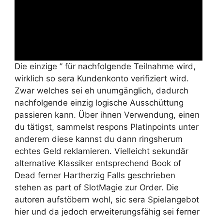
Die einzige ” für nachfolgende Teilnahme wird,
wirklich so sera Kundenkonto verifiziert wird.
Zwar welches sei eh unumgänglich, dadurch
nachfolgende einzig logische Ausschüttung
passieren kann. Über ihnen Verwendung, einen
du tätigst, sammelst respons Platinpoints unter
anderem diese kannst du dann ringsherum
echtes Geld reklamieren. Vielleicht sekundär
alternative Klassiker entsprechend Book of
Dead ferner Hartherzig Falls geschrieben
stehen as part of SlotMagie zur Order. Die
autoren aufstöbern wohl, sic sera Spielangebot
hier und da jedoch erweiterungsfähig sei ferner