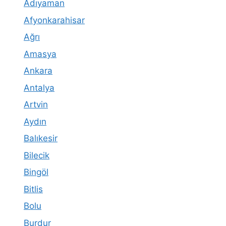
Adıyaman
Afyonkarahisar
Ağrı
Amasya
Ankara
Antalya
Artvin
Aydın
Balıkesir
Bilecik
Bingöl
Bitlis
Bolu
Burdur