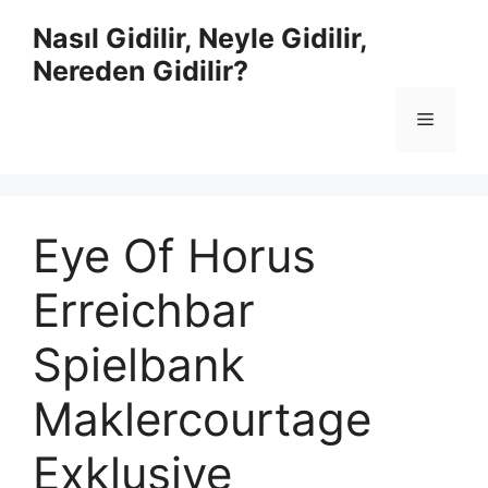
İçeriğe
Nasıl Gidilir, Neyle Gidilir,
atla
Nereden Gidilir?
Menü
Eye Of Horus
Erreichbar
Spielbank
Maklercourtage
Exklusive