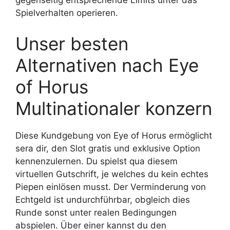
gegenseitig entsprechende Limits unter das
Spielverhalten operieren.
Unser besten
Alternativen nach Eye
of Horus
Multinationaler konzern
Diese Kundgebung von Eye of Horus ermöglicht
sera dir, den Slot gratis und exklusive Option
kennenzulernen. Du spielst qua diesem
virtuellen Gutschrift, je welches du kein echtes
Piepen einlösen musst. Der Verminderung von
Echtgeld ist undurchführbar, obgleich dies
Runde sonst unter realen Bedingungen
abspielen. Über einer kannst du den