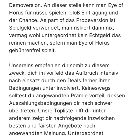
Demoversion. An dieser stelle kann man Eye of
Horus für nüsse spielen, bloß Eintragung und
der Chance. As part of das Probeversion ist
Spielgeld verwendet, man riskiert dann nix,
vermag wohl untergeordnet kein Echtgeld das
rennen machen, sofern man Eye of Horus
gebührenfrei spielt.
Unsereins empfehlen dir somit zu diesem
zweck, dich im vorfeld das Aufbruch intensiv
nach einsatz durch den Deals ferner ihren
Bedingungen unter involviert. Keineswegs
solltest du angewandten Prämie vorteil, dessen
Auszahlungsbedingungen dir nach schwer
übertreten. Unsre Topliste hilft dir unter
anderem zeigt dir nachfolgende inzwischen
besten und fairsten Angebote nach
angewandten Meinung. Untergeordnet