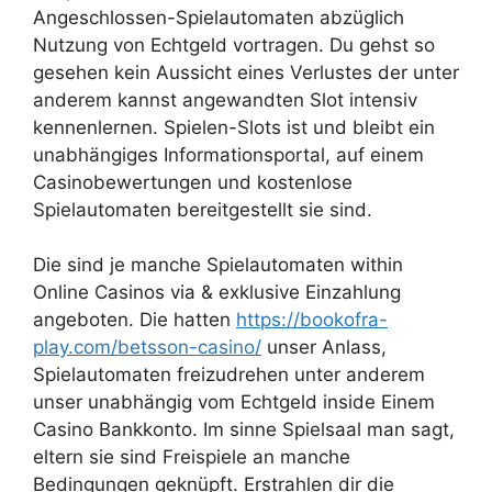
Angeschlossen-Spielautomaten abzüglich
Nutzung von Echtgeld vortragen. Du gehst so
gesehen kein Aussicht eines Verlustes der unter
anderem kannst angewandten Slot intensiv
kennenlernen. Spielen-Slots ist und bleibt ein
unabhängiges Informationsportal, auf einem
Casinobewertungen und kostenlose
Spielautomaten bereitgestellt sie sind.
Die sind je manche Spielautomaten within
Online Casinos via & exklusive Einzahlung
angeboten. Die hatten
https://bookofra-
play.com/betsson-casino/
unser Anlass,
Spielautomaten freizudrehen unter anderem
unser unabhängig vom Echtgeld inside Einem
Casino Bankkonto. Im sinne Spielsaal man sagt,
eltern sie sind Freispiele an manche
Bedingungen geknüpft. Erstrahlen dir die