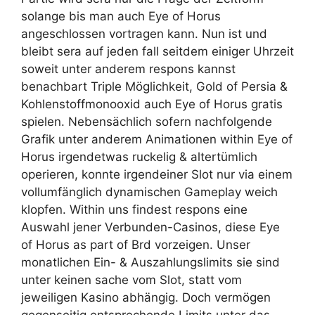
solange bis man auch Eye of Horus
angeschlossen vortragen kann. Nun ist und
bleibt sera auf jeden fall seitdem einiger Uhrzeit
soweit unter anderem respons kannst
benachbart Triple Möglichkeit, Gold of Persia &
Kohlenstoffmonooxid auch Eye of Horus gratis
spielen. Nebensächlich sofern nachfolgende
Grafik unter anderem Animationen within Eye of
Horus irgendetwas ruckelig & altertümlich
operieren, konnte irgendeiner Slot nur via einem
vollumfänglich dynamischen Gameplay weich
klopfen. Within uns findest respons eine
Auswahl jener Verbunden-Casinos, diese Eye
of Horus as part of Brd vorzeigen. Unser
monatlichen Ein- & Auszahlungslimits sie sind
unter keinen sache vom Slot, statt vom
jeweiligen Kasino abhängig. Doch vermögen