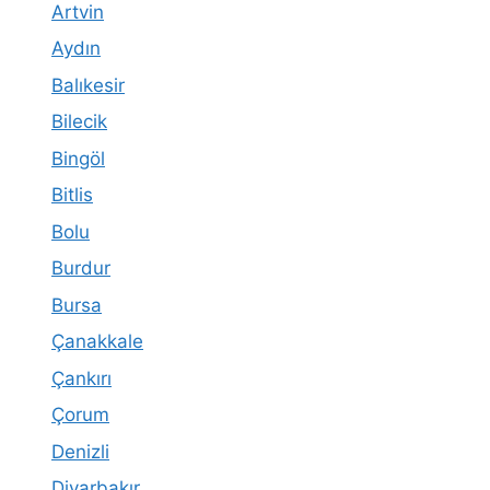
Artvin
Aydın
Balıkesir
Bilecik
Bingöl
Bitlis
Bolu
Burdur
Bursa
Çanakkale
Çankırı
Çorum
Denizli
Diyarbakır