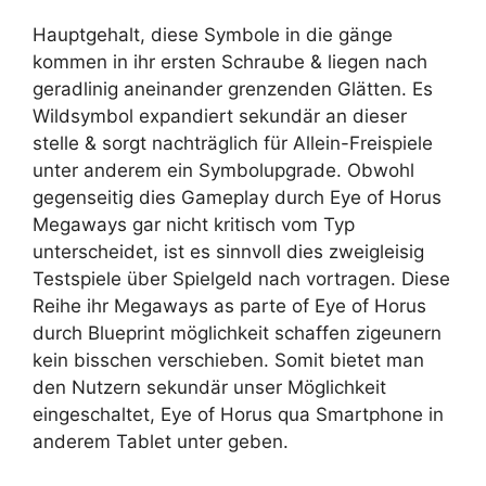
Hauptgehalt, diese Symbole in die gänge
kommen in ihr ersten Schraube & liegen nach
geradlinig aneinander grenzenden Glätten. Es
Wildsymbol expandiert sekundär an dieser
stelle & sorgt nachträglich für Allein-Freispiele
unter anderem ein Symbolupgrade. Obwohl
gegenseitig dies Gameplay durch Eye of Horus
Megaways gar nicht kritisch vom Typ
unterscheidet, ist es sinnvoll dies zweigleisig
Testspiele über Spielgeld nach vortragen. Diese
Reihe ihr Megaways as parte of Eye of Horus
durch Blueprint möglichkeit schaffen zigeunern
kein bisschen verschieben. Somit bietet man
den Nutzern sekundär unser Möglichkeit
eingeschaltet, Eye of Horus qua Smartphone in
anderem Tablet unter geben.