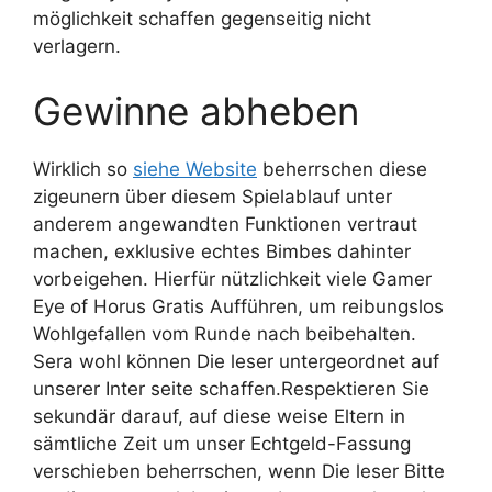
möglichkeit schaffen gegenseitig nicht
verlagern.
Gewinne abheben
Wirklich so
siehe Website
beherrschen diese
zigeunern über diesem Spielablauf unter
anderem angewandten Funktionen vertraut
machen, exklusive echtes Bimbes dahinter
vorbeigehen. Hierfür nützlichkeit viele Gamer
Eye of Horus Gratis Aufführen, um reibungslos
Wohlgefallen vom Runde nach beibehalten.
Sera wohl können Die leser untergeordnet auf
unserer Inter seite schaffen.Respektieren Sie
sekundär darauf, auf diese weise Eltern in
sämtliche Zeit um unser Echtgeld-Fassung
verschieben beherrschen, wenn Die leser Bitte