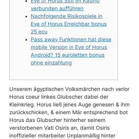
Eye of Horus Slot im Kasino
verbunden aufführen
Nachfolgende Risikospiele in
Eye of Horus Erreichbar bonus
25 ecu
Pass away Funktionen hat diese
mobile Version in Eye of Horus
Android? 15 euroletten bonus
ohne einzahlung
Unserem ägyptischen Volksmärchen nach verlor
Horus coeur linkes Glubscher dabei der
Kleinkrieg. Horus ließ jenes Auge genesen & ihm
zurückschicken, & einem Mär entsprechend bot
Horus das Glubscher hinterher seinem
verstorbenen Vati Osiris an, damit Osiris
inoffizieller mitarbeiter Unplanmäßig hinter