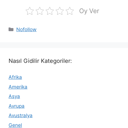
Oy Ver
Kategoriler
Nofollow
Nasıl Gidilir Kategoriler:
Afrika
Amerika
Asya
Avrupa
Avustralya
Genel