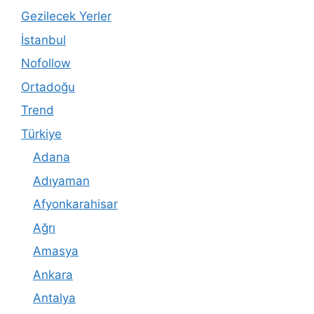
Gezilecek Yerler
İstanbul
Nofollow
Ortadoğu
Trend
Türkiye
Adana
Adıyaman
Afyonkarahisar
Ağrı
Amasya
Ankara
Antalya