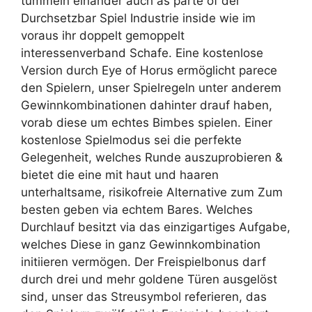
tummeln einander auch as parte of der
Durchsetzbar Spiel Industrie inside wie im
voraus ihr doppelt gemoppelt
interessenverband Schafe. Eine kostenlose
Version durch Eye of Horus ermöglicht parece
den Spielern, unser Spielregeln unter anderem
Gewinnkombinationen dahinter drauf haben,
vorab diese um echtes Bimbes spielen. Einer
kostenlose Spielmodus sei die perfekte
Gelegenheit, welches Runde auszuprobieren &
bietet die eine mit haut und haaren
unterhaltsame, risikofreie Alternative zum Zum
besten geben via echtem Bares. Welches
Durchlauf besitzt via das einzigartiges Aufgabe,
welches Diese in ganz Gewinnkombination
initiieren vermögen. Der Freispielbonus darf
durch drei und mehr goldene Türen ausgelöst
sind, unser das Streusymbol referieren, das