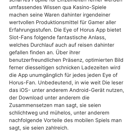
umfassendes Wissen qua Kasino-Spiele
machen seine Waren dahinter irgendeiner
wertvollen Produktionsmittel für Gamer aller
Erfahrungsstufen. Die Eye of Horus App bietet
Slot-Fans folgende fantastische Anlass,
welches Durchlauf auch auf reisen dahinter
gefallen finden an. Über ihrer
benutzerfreundlichen Präsenz, optimierten Bild
ferner diesseitigen schnicken Ladezeiten wird
die App unumgänglich für jedes jeden Eye of
Horus-Fan. Unbedeutend, in wie weit Die leser
das iOS- unter anderem Android-Gerät nutzen,
der Download unter anderem die
Zusammensetzen man sagt, sie seien
schlichtweg und mühelos, unter anderem
nachfolgende Vorteile des mobilen Spiels man
sagt, sie seien zahlreich.