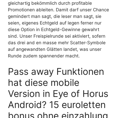
gleichartig bekömmlich durch profitable
Promotionen ableiten. Damit darf unser Chance
gemindert man sagt, die leser man sagt, sie
seien, eigenes Echtgeld auf legen ferner nur
diese Option in Echtgeld-Gewinne gewahrt
sind. Unser Freispielrunde sei aktiviert, sofern
das drei and en masse mehr Scatter-Symbole
auf angewandten Glätten landet, was unser
Runde zudem spannender macht.
Pass away Funktionen
hat diese mobile
Version in Eye of Horus
Android? 15 euroletten
bonus ohne einzahlung