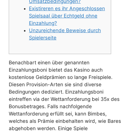
Umsatzbedingungen?
Existireren es ihr Angeschlossen
Spielsaal über Echtgeld ohne
Einzahlung?
Unzureichende Beweise durch
Spielerseite
Benachbart einen über genannten
Einzahlungsboni bietet das Kasino auch
kostenlose Geldprämien so lange Freispiele.
Diesen Provision-Arten sie sind diverse
Bedingungen dediziert. Einzahlungsboni
eintreffen via der Wettanforderung bei 35x des
Bonusbetrages. Falls nachfolgende
Wettanforderung erfüllt sei, kann Bimbes,
welches als Prämie einbehalten wird, wie Bares
abgehoben werden. Einige Spiele