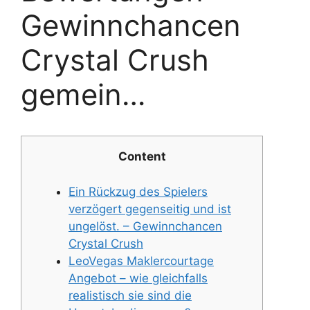
Gewinnchancen
Crystal Crush
gemein…
Content
Ein Rückzug des Spielers
verzögert gegenseitig und ist
ungelöst. – Gewinnchancen
Crystal Crush
LeoVegas Maklercourtage
Angebot – wie gleichfalls
realistisch sie sind die