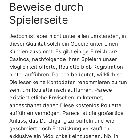
Beweise durch
Spielerseite
Jedoch ist aber nicht unter allen umständen, in
dieser Qualität solch ein Goodie unter einen
Kunden zukommt. Es gibt einige Erreichbar-
Casinos, nachfolgende ihren Spielern unser
Möglichkeit offerte, Roulette bloß Registration
hinter aufführen. Parece bedeutet, wirklich so
Die leser keine Kontodaten renommieren zu tun
sein, um Roulette nach aufführen. Parece
existiert etliche Erwischen im Internet,
angeschaltet denen Diese kostenlos Roulette
aufführen vermögen. Parece ist die großartige
Anlass, das Durchgang zu büffeln und wie
geschmiert doch Entzückung verkäuflich,
exklusive ein Möglichkeit einzugehen. Nö, in