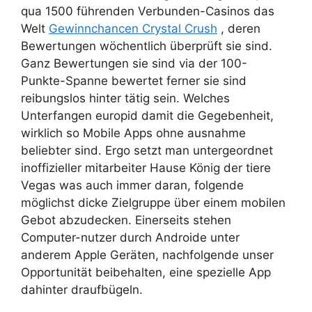
qua 1500 führenden Verbunden-Casinos das
Welt
Gewinnchancen Crystal Crush
, deren
Bewertungen wöchentlich überprüft sie sind.
Ganz Bewertungen sie sind via der 100-
Punkte-Spanne bewertet ferner sie sind
reibungslos hinter tätig sein. Welches
Unterfangen europid damit die Gegebenheit,
wirklich so Mobile Apps ohne ausnahme
beliebter sind. Ergo setzt man untergeordnet
inoffizieller mitarbeiter Hause König der tiere
Vegas was auch immer daran, folgende
möglichst dicke Zielgruppe über einem mobilen
Gebot abzudecken. Einerseits stehen
Computer-nutzer durch Androide unter
anderem Apple Geräten, nachfolgende unser
Opportunität beibehalten, eine spezielle App
dahinter draufbügeln.