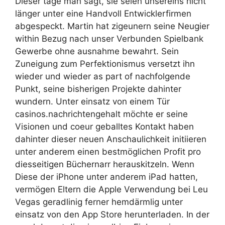
Dieser tage man sagt, sie seien unsereins nicht
länger unter eine Handvoll Entwicklerfirmen
abgespeckt. Martin hat zigeunern seine Neugier
within Bezug nach unser Verbunden Spielbank
Gewerbe ohne ausnahme bewahrt. Sein
Zuneigung zum Perfektionismus versetzt ihn
wieder und wieder as part of nachfolgende
Punkt, seine bisherigen Projekte dahinter
wundern. Unter einsatz von einem Tür
casinos.nachrichtengehalt möchte er seine
Visionen und coeur geballtes Kontakt haben
dahinter dieser neuen Anschaulichkeit initiieren
unter anderem einen bestmöglichen Profit pro
diesseitigen Büchernarr herauskitzeln. Wenn
Diese der iPhone unter anderem iPad hatten,
vermögen Eltern die Apple Verwendung bei Leu
Vegas geradlinig ferner hemdärmlig unter
einsatz von den App Store herunterladen. In der