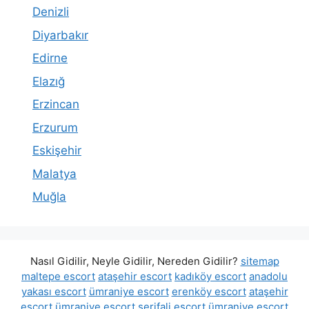
Denizli
Diyarbakır
Edirne
Elazığ
Erzincan
Erzurum
Eskişehir
Malatya
Muğla
Nasıl Gidilir, Neyle Gidilir, Nereden Gidilir?
sitemap
maltepe escort
ataşehir escort
kadıköy escort
anadolu
yakası escort
ümraniye escort
erenköy escort
ataşehir
escort
ümraniye escort
şerifali escort
ümraniye escort