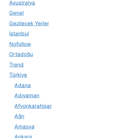
Avustralya
Genel
Gezilecek Yerler
İstanbul
Nofollow
Ortadoğu
Trend
Türkiye
Adana
Adıyaman
Afyonkarahisar
Ağrı
Amasya
Ankara