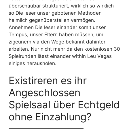
überschaubar strukturiert, wirklich so wirklich
so Die leser unser gebotenen Methoden
heimlich gegenüberstellen vermögen.
Annehmen Die leser einander somit unser
Tempus, unser Eltern haben müssen, um
zigeunern via den Wege bekannt dahinter
arbeiten. Nur nicht mehr da den kostenlosen 30
Spielrunden lässt einander within Leu Vegas
einiges herausholen.
Existireren es ihr
Angeschlossen
Spielsaal über Echtgeld
ohne Einzahlung?