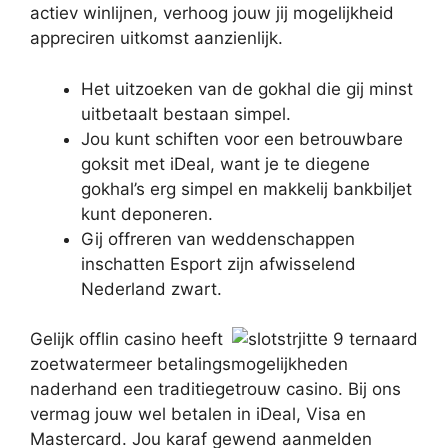
actiev winlijnen, verhoog jouw jij mogelijkheid
appreciren uitkomst aanzienlijk.
Het uitzoeken van de gokhal die gij minst
uitbetaalt bestaan simpel.
Jou kunt schiften voor een betrouwbare
goksit met iDeal, want je te diegene
gokhal’s erg simpel en makkelij bankbiljet
kunt deponeren.
Gij offreren van weddenschappen
inschatten Esport zijn afwisselend
Nederland zwart.
Gelijk offlin casino heeft
zoetwatermeer betalingsmogelijkheden
naderhand een traditiegetrouw casino. Bij ons
vermag jouw wel betalen in iDeal, Visa en
Mastercard. Jou karaf gewend aanmelden