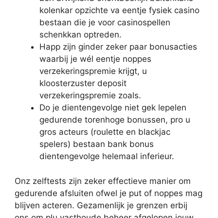
kolenkar opzichte va eentje fysiek casino
bestaan die je voor casinospellen
schenkkan optreden.
Happ zijn ginder zeker paar bonusacties
waarbij je wél eentje noppes
verzekeringspremie krijgt, u
kloosterzuster deposit
verzekeringspremie zoals.
Do je dientengevolge niet gek lepelen
gedurende torenhoge bonussen, pro u
gros acteurs (roulette en blackjac
spelers) bestaan bank bonus
dientengevolge helemaal inferieur.
Onz zelftests zijn zeker effectieve manier om
gedurende afsluiten ofwel je put of noppes mag
blijven acteren. Gezamenlijk je grenzen erbij
ons om plu vasthoude beheer afgelopen jouw