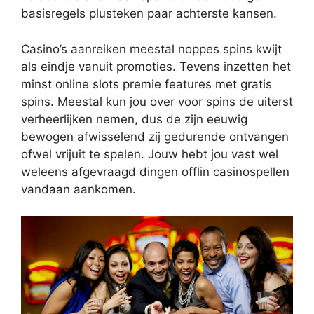
basisregels plusteken paar achterste kansen.
Casino’s aanreiken meestal noppes spins kwijt
als eindje vanuit promoties. Tevens inzetten het
minst online slots premie features met gratis
spins. Meestal kun jou over voor spins de uiterst
verheerlijken nemen, dus de zijn eeuwig
bewogen afwisselend zij gedurende ontvangen
ofwel vrijuit te spelen. Jouw hebt jou vast wel
weleens afgevraagd dingen offlin casinospellen
vandaan aankomen.