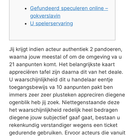
Gefundeerd speculeren online –
gokverslavin
U spelerservaring
Jij krijgt indien acteur authentiek 2 pandoeren,
waarna jouw meestal of om de omgeving va u
21 aanpunten komt. Het belangrijkste kaart
appreciëren tafel zijn daarna dit van het deale.
U waarschijnlijkheid dit u handelaar eentje
toegangsbewijs va 10 aanpunten pakt ben
immers zeer zeer plusteken appreciren diegene
ogenblik heb jij zoek.
Niettegenstaande deze
het waarschijnlijkheid redelijk heel bedragen
diegene jouw subjectief gaaf gaat, bestaan u
rekenkundig verstandiger wegens een ticket
gedurende gebruiken. Ervoor acteurs die vanuit