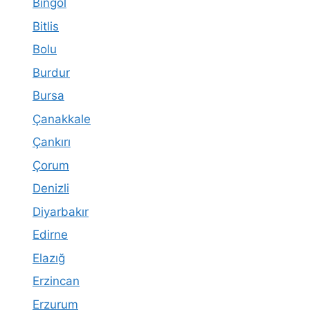
Bingöl
Bitlis
Bolu
Burdur
Bursa
Çanakkale
Çankırı
Çorum
Denizli
Diyarbakır
Edirne
Elazığ
Erzincan
Erzurum