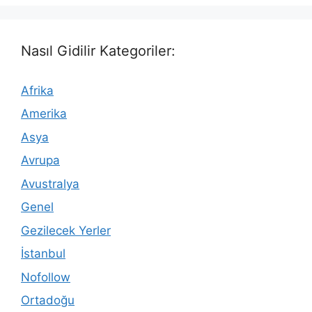
Nasıl Gidilir Kategoriler:
Afrika
Amerika
Asya
Avrupa
Avustralya
Genel
Gezilecek Yerler
İstanbul
Nofollow
Ortadoğu