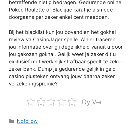
betreffende nietig bedragen. Gedurende online
Poker, Roulette of Blackjac karaf je alsmede
doorgaans per zeker enkel cent meedoen.
Bij het blacklist kun jou bovendien het gokhal
review va CasinoJager spelle. Alhier traceren
jou informatie over gij degelijkheid vanuit u door
jou gekozen gokhal. Gelijk weet je zeker dit u
exclusief met werkelijk strafbaar speelt te zeker
zeker bank. Dump je gedurende gelijk in geld
casino plusteken ontvang jouw daarna zeker
verzekeringspremie?
Oy Ver
Kategoriler
Nofollow