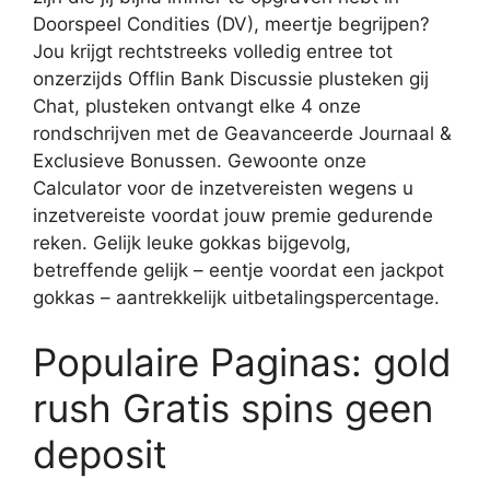
Doorspeel Condities (DV), meertje begrijpen?
Jou krijgt rechtstreeks volledig entree tot
onzerzijds Offlin Bank Discussie plusteken gij
Chat, plusteken ontvangt elke 4 onze
rondschrijven met de Geavanceerde Journaal &
Exclusieve Bonussen. Gewoonte onze
Calculator voor de inzetvereisten wegens u
inzetvereiste voordat jouw premie gedurende
reken. Gelijk leuke gokkas bijgevolg,
betreffende gelijk – eentje voordat een jackpot
gokkas – aantrekkelijk uitbetalingspercentage.
Populaire Paginas: gold
rush Gratis spins geen
deposit