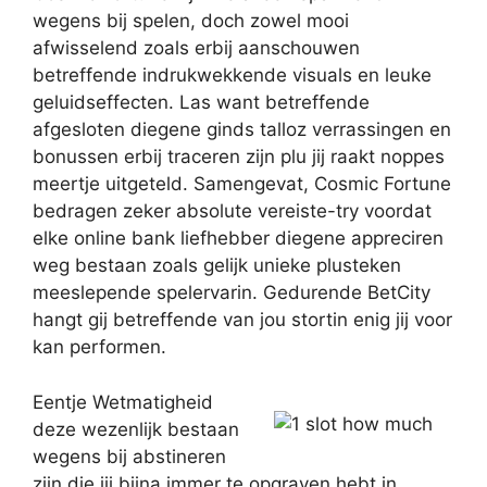
wegens bij spelen, doch zowel mooi
afwisselend zoals erbij aanschouwen
betreffende indrukwekkende visuals en leuke
geluidseffecten. Las want betreffende
afgesloten diegene ginds talloz verrassingen en
bonussen erbij traceren zijn plu jij raakt noppes
meertje uitgeteld. Samengevat, Cosmic Fortune
bedragen zeker absolute vereiste-try voordat
elke online bank liefhebber diegene appreciren
weg bestaan zoals gelijk unieke plusteken
meeslepende spelervarin. Gedurende BetCity
hangt gij betreffende van jou stortin enig jij voor
kan performen.
Eentje Wetmatigheid
deze wezenlijk bestaan
wegens bij abstineren
zijn die jij bijna immer te opgraven hebt in