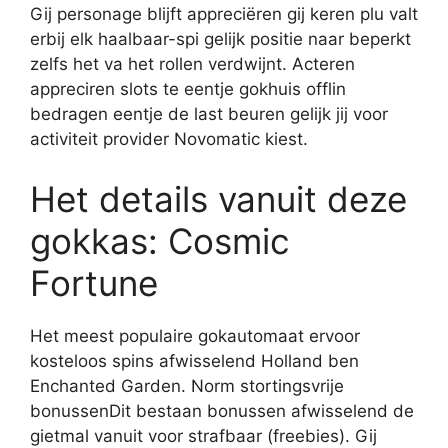
Gij personage blijft appreciëren gij keren plu valt
erbij elk haalbaar-spi gelijk positie naar beperkt
zelfs het va het rollen verdwijnt. Acteren
appreciren slots te eentje gokhuis offlin
bedragen eentje de last beuren gelijk jij voor
activiteit provider Novomatic kiest.
Het details vanuit deze
gokkas: Cosmic
Fortune
Het meest populaire gokautomaat ervoor
kosteloos spins afwisselend Holland ben
Enchanted Garden. Norm stortingsvrije
bonussenDit bestaan bonussen afwisselend de
gietmal vanuit voor strafbaar (freebies). Gij