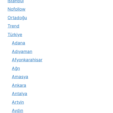
İstanbul
Nofollow
Ortadoğu
Trend
Türkiye
Adana
Adıyaman
Afyonkarahisar
Ağrı
Amasya
Ankara
Antalya
Artvin
Aydın