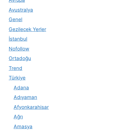
Avrupa
Avustralya
Genel
Gezilecek Yerler
İstanbul
Nofollow
Ortadoğu
Trend
Türkiye
Adana
Adıyaman
Afyonkarahisar
Ağrı
Amasya