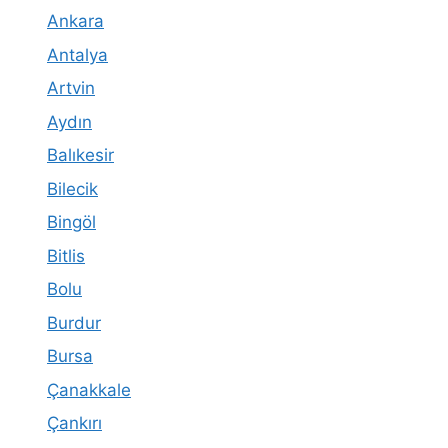
Ankara
Antalya
Artvin
Aydın
Balıkesir
Bilecik
Bingöl
Bitlis
Bolu
Burdur
Bursa
Çanakkale
Çankırı