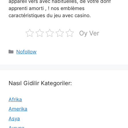
appareil vers avec habituelles, de votre donf
apprenti amorti , ! nos emblèmes
caractéristiques du jeu avec casino.
Oy Ver
Kategoriler
Nofollow
Nasıl Gidilir Kategoriler:
Afrika
Amerika
Asya