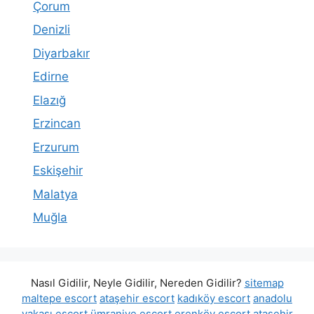
Çorum
Denizli
Diyarbakır
Edirne
Elazığ
Erzincan
Erzurum
Eskişehir
Malatya
Muğla
Nasıl Gidilir, Neyle Gidilir, Nereden Gidilir?
sitemap
maltepe escort
ataşehir escort
kadıköy escort
anadolu
yakası escort
ümraniye escort
erenköy escort
ataşehir