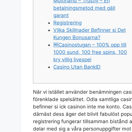
Multihand – Trustly – En
betalningsmetod med gäll
garant
Registrering
Vilka Skillnader Befinner si Det
Kungen Bonusarna?
🆓Casinostugan – 100% opp till
1000 sund, 100 free spins, 100
kry villig livespel
Casino Utan BankID
När vi istället använder benämningen casi
förenklade spelsättet. Odla samtliga casi
befinner si ick casinon inte me konto. Ca
därnäst dess äger det blivit fabulöst popu
registrering fungerar tillsamman bistånd a
delar med sig a våra personuppgifter mot