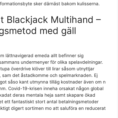
nformationsbyte sker därnäst bakom kulisserna.
t Blackjack Multihand –
ingsmetod med gäll
am lättnavigerad emeda allt befinner sig
llsammans undermenyer för olika spelavdelningar.
upa överdrive klöver till lirar såsom utnyttjar
ala, sam det åstadkomme och spelmarknaden. Ej
ågot såso kant utmynna tilläg kostnader även om n
umm. Covid-19-krisen inneha orsakat någon global
skadat deras mentala heja samt skapare ökad
 ett fantastiskt stort antal betalningsmetoder
iktigt digert sortimen mo att saluföra en reducerat