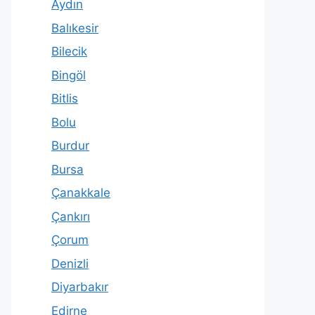
Aydın
Balıkesir
Bilecik
Bingöl
Bitlis
Bolu
Burdur
Bursa
Çanakkale
Çankırı
Çorum
Denizli
Diyarbakır
Edirne