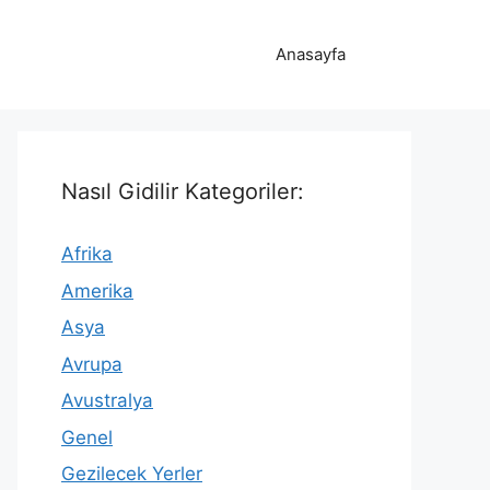
Anasayfa
Nasıl Gidilir Kategoriler:
Afrika
Amerika
Asya
Avrupa
Avustralya
Genel
Gezilecek Yerler