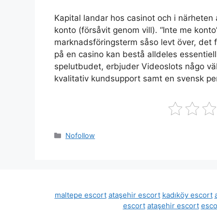
Kapital landar hos casinot och i närheten
konto (försåvit genom vill). “Inte me konto
marknadsföringsterm såso levt över, det f
på en casino kan bestå alldeles essentiell
spelutbudet, erbjuder Videoslots någo v
kvalitativ kundsupport samt en svensk pe
Kategoriler
Nofollow
maltepe escort
ataşehir escort
kadıköy escort
escort
ataşehir escort
esco