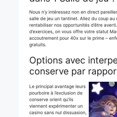
Nous n’y intéressez non en direct pareille
salle de jeu un tantinet. Allez du coup 
rentabiliser nos opportunités d’être avert
d’exercices, on vous offre votre statut Ma
accoutrement pour 40x sur le prime – enf
gratuits.
Options avec interpe
conserve par rapport
Le principal avantage leurs
pourboire à l’exclusion de
conserve orient qu’ils
viennent expérimenter un
casino sans nul dissuasion,