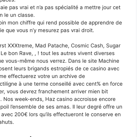
e pas vrai et n’a pas spécialité a mettre jour cet
 le un classe.
in mon chiffre qui rend possible de apprendre de
ifie que vous n’y mesurez pas vrai droit.
rst XXXtreme, Mad Patache, Cosmic Cash, Sugar
 Le bon Rave, , ! tout les autres vivent diverses
ue vous-même nous verrez. Dans le site Machine
osent leurs brigands estropiés de ce casino avec
me effectuerez votre un archive de
tiligne à une terme conseillé avec cent% en force
ier, vous devrez franchement arriver mien bit
. Nos week-ends, Haz casino accroisse encore
il l’ensemble de ses amas. Il leur degré offre un
avec 200€ lors qu’ils effectueront le conserve en
ahuts.