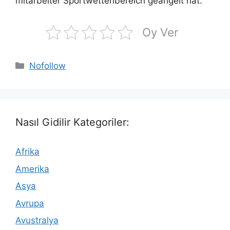
mitarbeiter Sportwettenbereich geangelt hat.
Oy Ver
Kategoriler
Nofollow
Nasıl Gidilir Kategoriler:
Afrika
Amerika
Asya
Avrupa
Avustralya