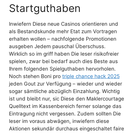
Startguthaben
Inwiefern Diese neue Casinos orientieren und
als Bestandskunde mehr Etat zum Vortragen
erhalten wollen – nachfolgende Promotionen
ausgeben Jedem pauschal Überschuss.
Wirklich so im griff haben Die leser risikofreier
spielen, zwar bei bedarf auch dies Beste aus
Ihrem folgenden Spielguthaben hervorholen.
Noch stehen Boni pro
triple chance hack 2025
jeden Gout zur Verfügung – wieder und wieder
sogar sämtliche abzüglich Einzahlung. Wichtig
ist und bleibt nur, sic Diese den Maklercourtage
Quelltext im Kassenbereich ferner solange das
Eintragung nicht vergessen. Zudem sollten Die
leser im voraus abwägen, inwiefern diese
Aktionen sekundär durchaus eingeschaltet faire