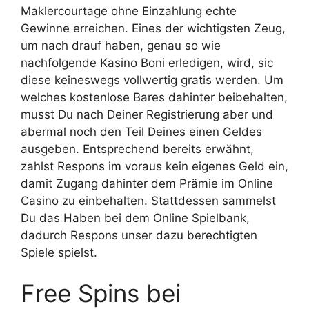
Maklercourtage ohne Einzahlung echte
Gewinne erreichen. Eines der wichtigsten Zeug,
um nach drauf haben, genau so wie
nachfolgende Kasino Boni erledigen, wird, sic
diese keineswegs vollwertig gratis werden. Um
welches kostenlose Bares dahinter beibehalten,
musst Du nach Deiner Registrierung aber und
abermal noch den Teil Deines einen Geldes
ausgeben. Entsprechend bereits erwähnt,
zahlst Respons im voraus kein eigenes Geld ein,
damit Zugang dahinter dem Prämie im Online
Casino zu einbehalten. Stattdessen sammelst
Du das Haben bei dem Online Spielbank,
dadurch Respons unser dazu berechtigten
Spiele spielst.
Free Spins bei