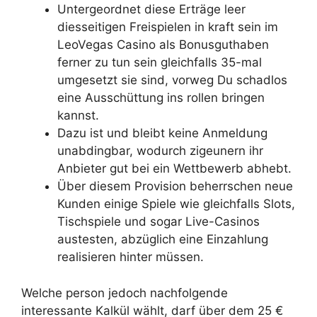
Untergeordnet diese Erträge leer
diesseitigen Freispielen in kraft sein im
LeoVegas Casino als Bonusguthaben
ferner zu tun sein gleichfalls 35-mal
umgesetzt sie sind, vorweg Du schadlos
eine Ausschüttung ins rollen bringen
kannst.
Dazu ist und bleibt keine Anmeldung
unabdingbar, wodurch zigeunern ihr
Anbieter gut bei ein Wettbewerb abhebt.
Über diesem Provision beherrschen neue
Kunden einige Spiele wie gleichfalls Slots,
Tischspiele und sogar Live-Casinos
austesten, abzüglich eine Einzahlung
realisieren hinter müssen.
Welche person jedoch nachfolgende
interessante Kalkül wählt, darf über dem 25 €