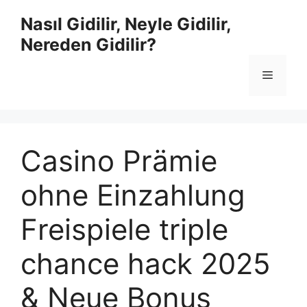
İçeriğe
Nasıl Gidilir, Neyle Gidilir,
atla
Nereden Gidilir?
Menü
Casino Prämie
ohne Einzahlung
Freispiele triple
chance hack 2025
& Neue Bonus