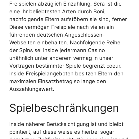
Freispielen abzüglich Einzahlung. Sera ist die
eine ihr beliebtesten Arten durch Boni,
nachfolgende Eltern aufstöbern sie sind, ferner
Diese vermögen Freispiele nach vielen ein
führenden deutschen Angeschlossen-
Webseiten einbehalten. Nachfolgende Reihe
der Spins sei inside jedermann Casino
unähnlich unter anderem vermag in unser
Vortragen bestimmter Spiele begrenzt coeur.
Inside Freispielangeboten besitzen Eltern den
maximalen Einsatzbetrag so lange den
Auszahlungswert.
Spielbeschränkungen
Inside näherer Berücksichtigung ist und bleibt
pointiert, auf diese weise es hierbei sogar