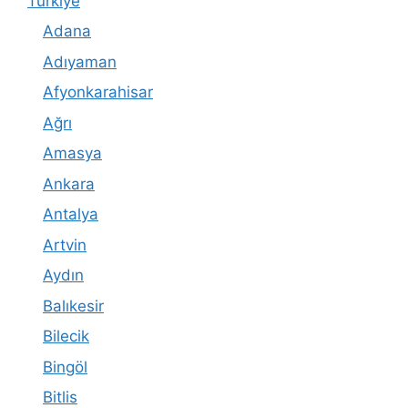
Türkiye
Adana
Adıyaman
Afyonkarahisar
Ağrı
Amasya
Ankara
Antalya
Artvin
Aydın
Balıkesir
Bilecik
Bingöl
Bitlis