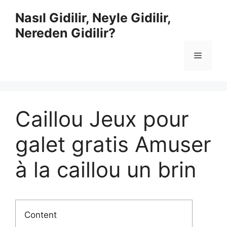
İçeriğe
Nasıl Gidilir, Neyle Gidilir,
atla
Nereden Gidilir?
Menü
Caillou Jeux pour
galet gratis Amuser
à la caillou un brin
Content