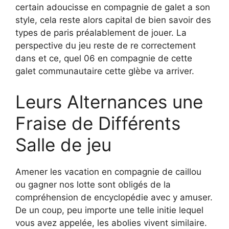
certain adoucisse en compagnie de galet a son
style, cela reste alors capital de bien savoir des
types de paris préalablement de jouer. La
perspective du jeu reste de re correctement
dans et ce, quel 06 en compagnie de cette
galet communautaire cette glèbe va arriver.
Leurs Alternances une
Fraise de Différents
Salle de jeu
Amener les vacation en compagnie de caillou
ou gagner nos lotte sont obligés de la
compréhension de encyclopédie avec y amuser.
De un coup, peu importe une telle initie lequel
vous avez appelée, les abolies vivent similaire.