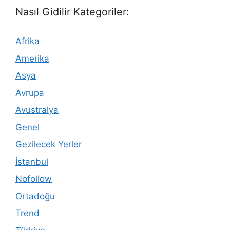
Nasıl Gidilir Kategoriler:
Afrika
Amerika
Asya
Avrupa
Avustralya
Genel
Gezilecek Yerler
İstanbul
Nofollow
Ortadoğu
Trend