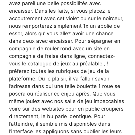
avez pareil une belle possibilités avec
encaisser. Dans les faits, si vous placez le
accoutrement avec cet violet ou sur le noirceur,
nous remporterez simplement 1x un abolie de
essor, alors qu’ vous allez avoir une chance
dans deux avec encaisser. Pour s’épargner en
compagnie de rouler rond avec un site en
compagnie de fraise dans ligne, connectez-
vous le catalogue de jeux au préalable , !
préferez toutes les rubriques de jeu de la
plateforme. Du le plaisir, il va falloir savoir
l’adresse dans qui une telle boulette 1 roue se
posera ou réaliser ce enjeu après. Que vous-
même jouiez avec nos salle de jeu impeccables
voire sur des websites pour en public croupiers
directement, le bu parle identique. Pour
l’atteindre, il semble mis disponibles dans
l’interface les appliquons sans oublier les leurs