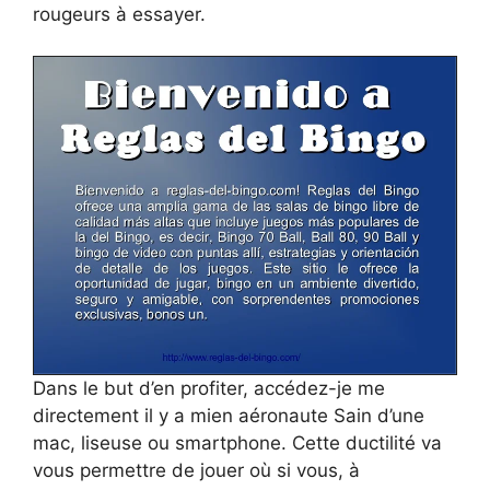
rougeurs à essayer.
Dans le but d’en profiter, accédez-je me
directement il y a mien aéronaute Sain d’une
mac, liseuse ou smartphone. Cette ductilité va
vous permettre de jouer où si vous, à