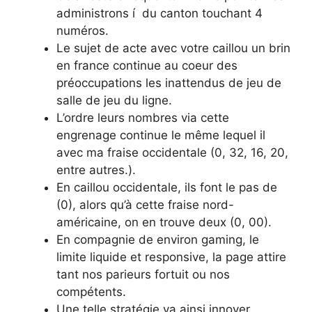
administrons í du canton touchant 4
numéros.
Le sujet de acte avec votre caillou un brin
en france continue au coeur des
préoccupations les inattendus de jeu de
salle de jeu du ligne.
L’ordre leurs nombres via cette
engrenage continue le même lequel il
avec ma fraise occidentale (0, 32, 16, 20,
entre autres.).
En caillou occidentale, ils font le pas de
(0), alors qu’à cette fraise nord-
américaine, on en trouve deux (0, 00).
En compagnie de environ gaming, le
limite liquide et responsive, la page attire
tant nos parieurs fortuit ou nos
compétents.
Une telle stratégie va ainsi innover