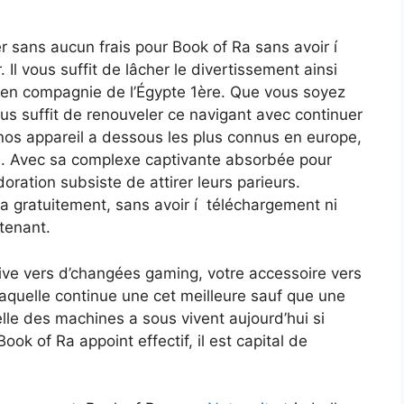
er sans aucun frais pour Book of Ra sans avoir í
 Il vous suffit de lâcher le divertissement ainsi
 en compagnie de l’Égypte 1ère. Que vous soyez
s suffit de renouveler ce navigant avec continuer
n nos appareil a dessous les plus connus en europe,
is. Avec sa complexe captivante absorbée pour
oration subsiste de attirer leurs parieurs.
 gratuitement, sans avoir í téléchargement ni
ntenant.
ative vers d’changées gaming, votre accessoire vers
aquelle continue une cet meilleure sauf que une
lle des machines a sous vivent aujourd’hui si
ok of Ra appoint effectif, il est capital de