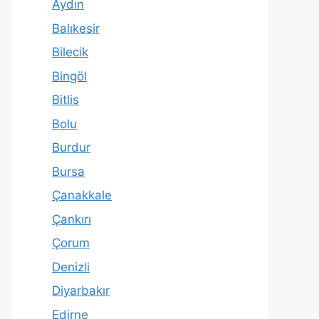
Aydın
Balıkesir
Bilecik
Bingöl
Bitlis
Bolu
Burdur
Bursa
Çanakkale
Çankırı
Çorum
Denizli
Diyarbakır
Edirne