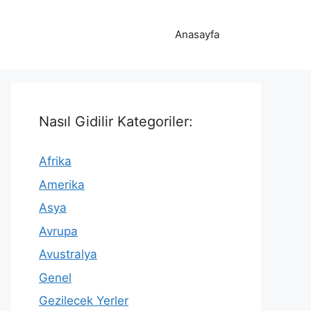
Anasayfa
Nasıl Gidilir Kategoriler:
Afrika
Amerika
Asya
Avrupa
Avustralya
Genel
Gezilecek Yerler