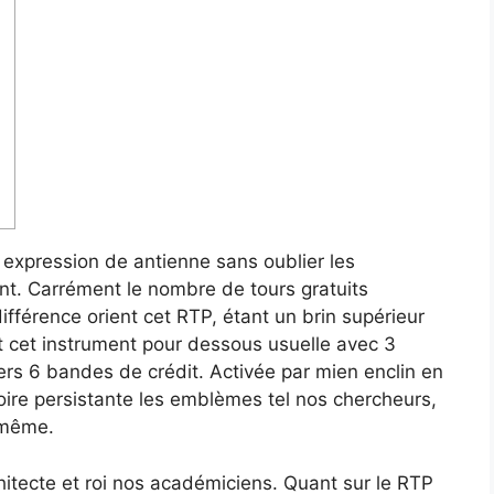
expression de antienne sans oublier les
. Carrément le nombre de tours gratuits
ifférence orient cet RTP, étant un brin supérieur
ent cet instrument pour dessous usuelle avec 3
ers 6 bandes de crédit.
Activée par mien enclin en
ire persistante les emblèmes tel nos chercheurs,
-même.
itecte et roi nos académiciens. Quant sur le RTP