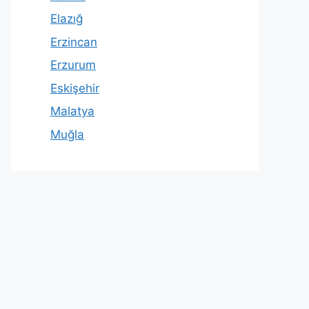
Elazığ
Erzincan
Erzurum
Eskişehir
Malatya
Muğla