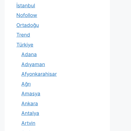
İstanbul
Nofollow
Ortadoğu
Trend
Türkiye
Adana
Adıyaman
Afyonkarahisar
Ağrı
Amasya
Ankara
Antalya
Artvin