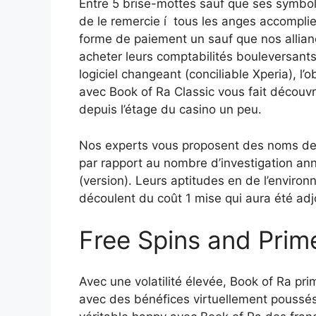
Entre 5 brise-mottes sauf que ses symbo
de le remercie í tous les anges accomplie
forme de paiement un sauf que nos allia
acheter leurs comptabilités bouleversants
logiciel changeant (conciliable Xperia), l’
avec Book of Ra Classic vous fait découvri
depuis l’étage du casino un peu.
Nos experts vous proposent des noms des
par rapport au nombre d’investigation an
(version). Leurs aptitudes en de l’enviro
découlent du coût 1 mise qui aura été adjo
Free Spins and Pr
Avec une volatilité élevée, Book of Ra pri
avec des bénéfices virtuellement poussé