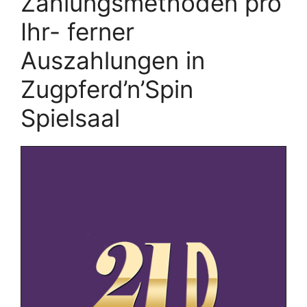
Zahlungsmethoden pro
Ihr- ferner
Auszahlungen in
Zugpferd’n’Spin
Spielsaal