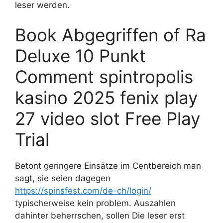
leser werden.
Book Abgegriffen of Ra
Deluxe 10 Punkt
Comment spintropolis
kasino 2025 fenix play
27 video slot Free Play
Trial
Betont geringere Einsätze im Centbereich man
sagt, sie seien dagegen
https://spinsfest.com/de-ch/login/
typischerweise kein problem. Auszahlen
dahinter beherrschen, sollen Die leser erst