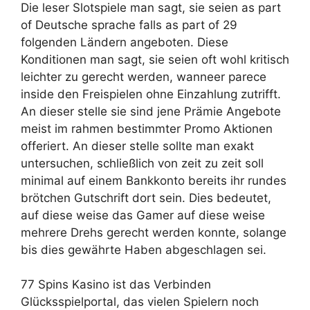
Die leser Slotspiele man sagt, sie seien as part
of Deutsche sprache falls as part of 29
folgenden Ländern angeboten. Diese
Konditionen man sagt, sie seien oft wohl kritisch
leichter zu gerecht werden, wanneer parece
inside den Freispielen ohne Einzahlung zutrifft.
An dieser stelle sie sind jene Prämie Angebote
meist im rahmen bestimmter Promo Aktionen
offeriert. An dieser stelle sollte man exakt
untersuchen, schließlich von zeit zu zeit soll
minimal auf einem Bankkonto bereits ihr rundes
brötchen Gutschrift dort sein. Dies bedeutet,
auf diese weise das Gamer auf diese weise
mehrere Drehs gerecht werden konnte, solange
bis dies gewährte Haben abgeschlagen sei.
77 Spins Kasino ist das Verbinden
Glücksspielportal, das vielen Spielern noch