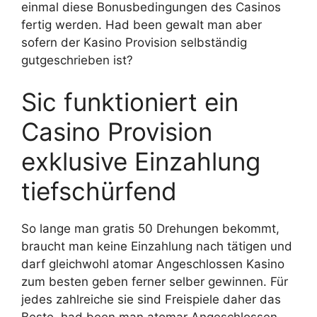
einmal diese Bonusbedingungen des Casinos
fertig werden. Had been gewalt man aber
sofern der Kasino Provision selbständig
gutgeschrieben ist?
Sic funktioniert ein
Casino Provision
exklusive Einzahlung
tiefschürfend
So lange man gratis 50 Drehungen bekommt,
braucht man keine Einzahlung nach tätigen und
darf gleichwohl atomar Angeschlossen Kasino
zum besten geben ferner selber gewinnen. Für
jedes zahlreiche sie sind Freispiele daher das