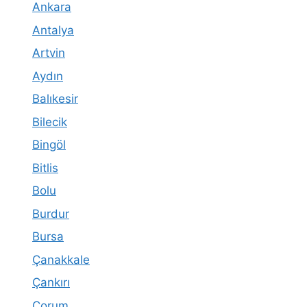
Ankara
Antalya
Artvin
Aydın
Balıkesir
Bilecik
Bingöl
Bitlis
Bolu
Burdur
Bursa
Çanakkale
Çankırı
Çorum