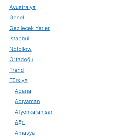
Avustralya
Genel
Gezilecek Yerler
İstanbul
Nofollow
Ortadoğu
Trend
Türkiye
Adana
Adıyaman
Afyonkarahisar
Ağrı
Amasya